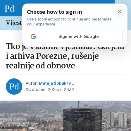
Vijesti /
Hrvatska
Tko je vlasnik Vjesnika? Gorjela
i arhiva Porezne, rušenje
realnije od obnove
Autor:
Mateja Šobak/VL
18. studeni 2025. u 20:01