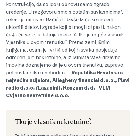
konstrukcije, da se ide u obnovu same zgrade,
uređenje. U razgovoru smo s ostalim suvlasnicima”,
rekao je ministar Bačić dodavši da će se morati
ukloniti dijelovi zgrade koji bi mogli otpasti, nakon
čega će se ići u daljnje mjere. A tko je uopće vlasnik
Vjesnika u ovom trenutku? Prema zemljišnim
knjigama, osam je tvrtki od kojih svaka posjeduje
određeni dio nekretnine, a iz Ministarstva državne
imovine doznajemo da je u ovom trenutku, zapravo,
pet suvlasnika u neboderu –
Republika Hrvatska s
najvećim udjelom, Allegheny financial d.o.o., Plavi
radio d.o.o. (Laganini), Konzum d. d. i VLM
Cvjetno nekretnine d.o.o.
Tko je vlasnik nekretnine?