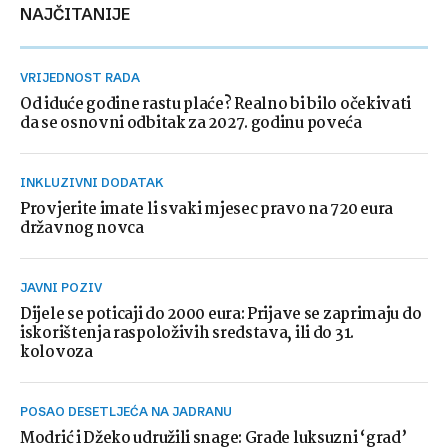
NAJČITANIJE
VRIJEDNOST RADA
Od iduće godine rastu plaće? Realno bi bilo očekivati
da se osnovni odbitak za 2027. godinu poveća
INKLUZIVNI DODATAK
Provjerite imate li svaki mjesec pravo na 720 eura
državnog novca
JAVNI POZIV
Dijele se poticaji do 2000 eura: Prijave se zaprimaju do
iskorištenja raspoloživih sredstava, ili do 31.
kolovoza
POSAO DESETLJEĆA NA JADRANU
Modrić i Džeko udružili snage: Grade luksuzni ‘grad’