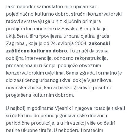
Iako neboder samostalno nije upisan kao
pojedinačno kulturno dobro, stručni konzervatorski
radovi svrstavaju ga u niz ključnih primjera
poslijeratne moderne uz Savsku. Kompleks je
uključen u širu “povijesnu urbanu cjelinu grada
Zagreba”, koja je od 24. svibnja 2004.
zakonski
zaštićeno
kulturno
dobro
. To znači da svaka
ozbiljna intervencija, odnosno rekonstrukcija,
prenamjena ili rušenje, podliježe obveznim
konzervatorskim uvjetima. Sama zgrada formalno je
dio zaštićenog urbanog tkiva, dok je Vjesnikova
novinska zbirka, kao arhivsko gradivo, posebno
proglašena kulturnim dobrom.
U najboljim godinama Vjesnik i njegove rotacije tiskali
su četvrtinu do petinu jugoslavenske dnevne i
periodične produkcije, a u Hrvatskoj više od četiri
petine ukupne tiraže. U neboderu i pratećim