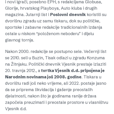
i novi igrači, posebno EPH, s redakcijama Globusa,
Glorije, hrvatskog Playboya, Auto kluba i drugih
magazina. Jutarnji list i
Poslovni
dnevnik
koristili su
dvorišnu zgradu uz samu tiskaru, dok su političke,
sportske i zabavne redakcije tradicionalnih izdanja
ostale u niskom “položenom neboderu” i dijelu
glavnog tornja.
Nakon 2000. redakcije se postupno sele. Večernji list
se 2010. seli u Buzin, Tisak odlazi u zgradu Konzuma
na Žitnjaku. Politički dnevnik Vjesnik prestaje izlaziti
20. travnja 2012., a
tvrtka Vjesnik d.d. pripojena je
Narodnim novinama još 2008. godine
. Tiskara u
dvorištu radi još neko vrijeme, ali 2022. postaje jasno
da se priprema likvidacija i gašenje preostalih
djelatnosti, nakon što je godinama ranije država
započela preuzimati i preostale prostore u vlasništvu
Vjesnik d.d.