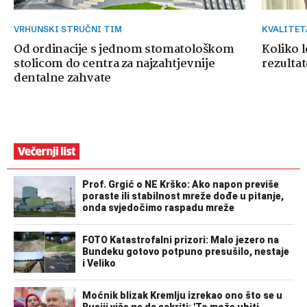
VRHUNSKI STRUČNI TIM
KVALITE
Od ordinacije s jednom stomatološkom
Koliko 
stolicom do centra za najzahtjevnije
rezultat
dentalne zahvate