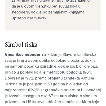
Iz Ministarstva državne imovine doznajemo
da je u ovom trenutku pet suvlasnika u
neboderu, dok je po zemljišnim knjigama
upisano osam tvrtki.
Simbol tiska
Vjesnikov
neboder
na križanju Slavonske i Savske
svoj je kraj u ovom obliku dočekao u požaru, dok je,
na samom početku izgradnje, dok je još bio roh-bau,
plivao u poplavi koja je metropolu pogodila 1964.
Dovršen je 1972. prema projektu arhitekta Antuna
Ulricha te je posljednjih 50 godina bio jedan od
najprepoznatljivijih zagrebačkih orijentira.U konačnoj
je izvedbi dosegnuo oko 67 metara visine, s visokim
prizemljem i 16 katova, obložen tamnim staklom koje