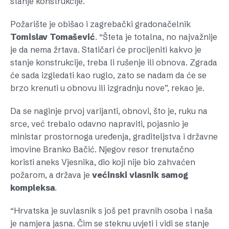
stanje konstrukcije.
Požarište je obišao i zagrebački gradonačelnik
Tomislav
Tomašević
. “Šteta je totalna, no najvažnije
je da nema žrtava. Statičari će procijeniti kakvo je
stanje konstrukcije, treba li rušenje ili obnova. Zgrada
će sada izgledati kao ruglo, zato se nadam da će se
brzo krenuti u obnovu ili izgradnju nove”, rekao je.
Da se naginje prvoj varijanti, obnovi, što je, ruku na
srce, već trebalo odavno napraviti, pojasnio je
ministar prostornoga uređenja, graditeljstva i državne
imovine Branko Bačić. Njegov resor trenutačno
koristi aneks Vjesnika, dio koji nije bio zahvaćen
požarom, a država je
većinski
vlasnik
samog
kompleksa
.
“Hrvatska je suvlasnik s još pet pravnih osoba i naša
je namjera jasna. Čim se steknu uvjeti i vidi se stanje