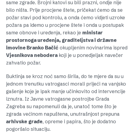
same zgrade. Brojni katovi su bili prazni, ondje nije
bilo ništa. Prije procjene štete, pričekat ćemo da se
požar stavi pod kontrolu, a onda ćemo vidjeti uzroke
požara pa idemo u procjene štete i onda u postupak
same obnove i uređenja, rekao je
ministar
prostornoga uređenja, graditeljstva i državne
imovine Branko
Bačić
okupljenim novinarima ispred
Vjesnikova
nebodera
koji je u ponedjeljak navečer
zahvatio požar.
Buktinja se kroz noć samo širila, do te mjere da su u
jednom trenutku vatrogasci morali prijeći na vanjsko
gašenje koje je ipak manje učinkovito od intervencije
iznutra. Iz Javne vatrogasne postrojbe Grada
Zagreba su napomenuli da je, unatoč tome što je
zgrada većinom napuštena, unutrašnjost prepuna
arhivske
građe
, opreme i papira, što je dodatno
pogoršalo situaciju.