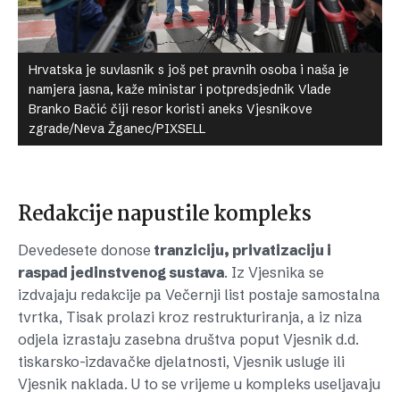
Hrvatska je suvlasnik s još pet pravnih osoba i naša je
namjera jasna, kaže ministar i potpredsjednik Vlade
Branko Bačić čiji resor koristi aneks Vjesnikove
zgrade/Neva Žganec/PIXSELL
Redakcije napustile kompleks
Devedesete donose
tranziciju, privatizaciju i
raspad jedinstvenog sustava
. Iz Vjesnika se
izdvajaju redakcije pa Večernji list postaje samostalna
tvrtka, Tisak prolazi kroz restrukturiranja, a iz niza
odjela izrastaju zasebna društva poput Vjesnik d.d.
tiskarsko-izdavačke djelatnosti, Vjesnik usluge ili
Vjesnik naklada. U to se vrijeme u kompleks useljavaju