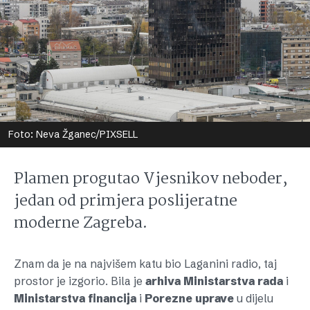
Foto: Neva Žganec/PIXSELL
Plamen progutao Vjesnikov neboder,
jedan od primjera poslijeratne
moderne Zagreba.
Znam da je na najvišem katu bio Laganini radio, taj
prostor je izgorio. Bila je
arhiva
Ministarstva
rada
i
Ministarstva
financija
i
Porezne
uprave
u dijelu