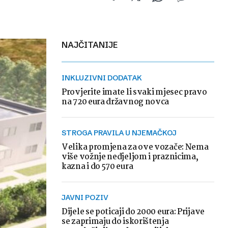
NAJČITANIJE
INKLUZIVNI DODATAK
Provjerite imate li svaki mjesec pravo
na 720 eura državnog novca
STROGA PRAVILA U NJEMAČKOJ
Velika promjena za ove vozače: Nema
više vožnje nedjeljom i praznicima,
kazna i do 570 eura
JAVNI POZIV
Dijele se poticaji do 2000 eura: Prijave
se zaprimaju do iskorištenja