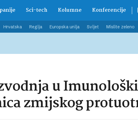
anije
Sci-tech
Kolumne
Konferencije
Hrvatska
Regija
Europska unija
Svijet
Mislite zeleno
izvodnja u Imunološki
nica zmijskog protuo