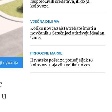
raspoloživih sredstava, ili do 31.
kolovoza
VJEČNA DILEMA
Koliko novca zaista trebate imati u
novčaniku: Stručnjaci otkrivaju idealan
iznos
PRIGODNE MARKE
Hrvatska pošta za ponedjeljak 10.
te galeriju
kolovoza najavila veliku novost
e
 u