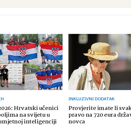
EH
INKLUZIVNI DODATAK
026: Hrvatski učenici
Provjerite imate li sva
oljima na svijetu u
pravo na 720 eura drž
 umjetnoj inteligenciji
novca