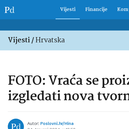
Vijesti
Financije
Komp
Vijesti /
Hrvatska
FOTO: Vraća se pro
izgledati nova tvor
Autor:
Poslovni.hr/Hina