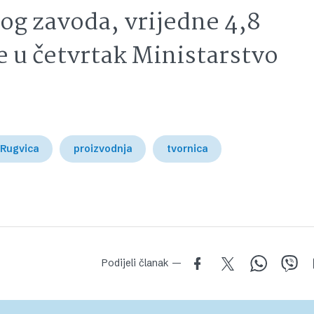
og zavoda, vrijedne 4,8
je u četvrtak Ministarstvo
 Rugvica
proizvodnja
tvornica
Podijeli članak —