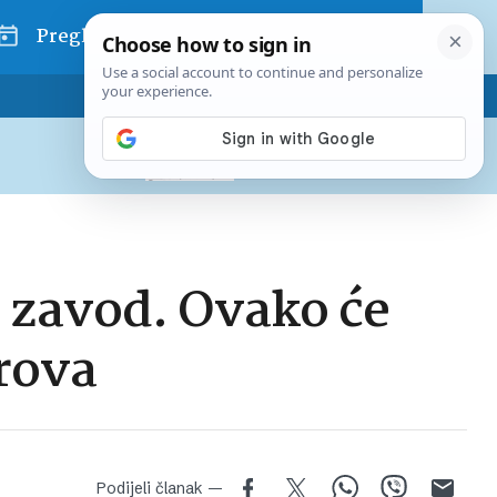
Pregled dana
Pretplatite se na Poslovni
Već od
10 EUR
mjesečno
 zavod. Ovako će
trova
Podijeli članak —