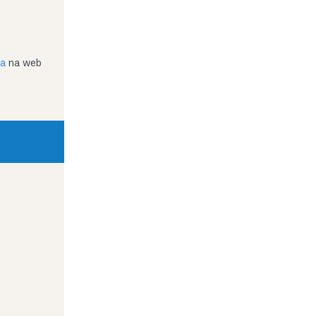
ja
na web