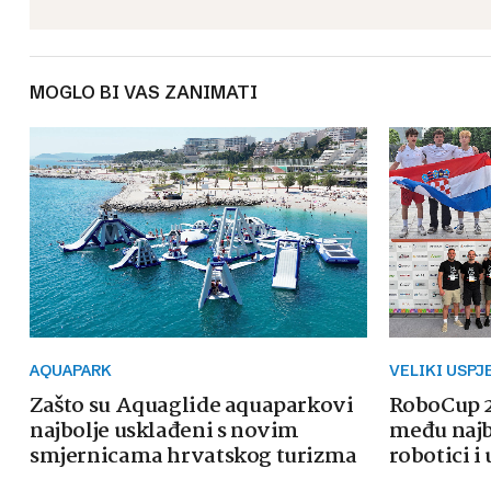
MOGLO BI VAS ZANIMATI
AQUAPARK
VELIKI USPJ
Zašto su Aquaglide aquaparkovi
RoboCup 2
najbolje usklađeni s novim
među najb
smjernicama hrvatskog turizma
robotici i