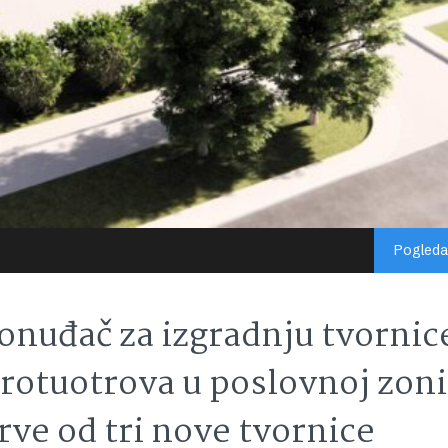
Pogledaj
ponuđač za izgradnju tvornic
rotuotrova u poslovnoj zoni
prve od tri nove tvornice