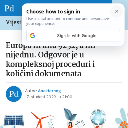
Vijesti /
Hrvatska
Europa ih ima 9252, a mi
nijednu. Odgovor je u
kompleksnoj proceduri i
količini dokumenata
Autor:
Ana Herceg
17. studeni 2023. u 21:00