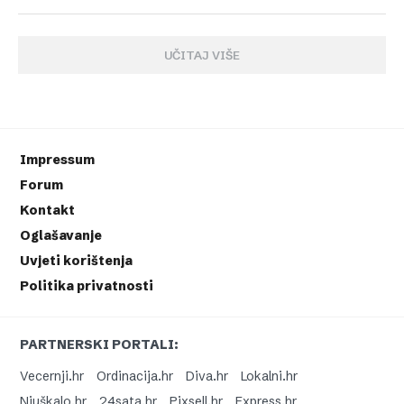
UČITAJ VIŠE
Impressum
Forum
Kontakt
Oglašavanje
Uvjeti korištenja
Politika privatnosti
PARTNERSKI PORTALI:
Vecernji.hr
Ordinacija.hr
Diva.hr
Lokalni.hr
Njuškalo.hr
24sata.hr
Pixsell.hr
Express.hr