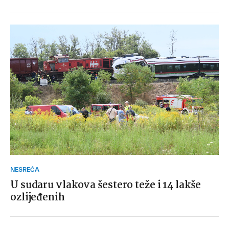
NESREĆA
U sudaru vlakova šestero teže i 14 lakše
ozlijeđenih