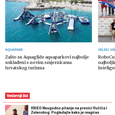
AQUAPARK
VELIKI U
Zašto su Aquaglide aquaparkovi najbolje
RoboCup
usklađeni s novim smjernicama
najbolji
hrvatskog turizma
intelige