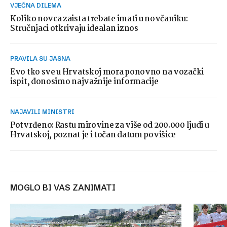
VJEČNA DILEMA
Koliko novca zaista trebate imati u novčaniku:
Stručnjaci otkrivaju idealan iznos
PRAVILA SU JASNA
Evo tko sve u Hrvatskoj mora ponovno na vozački
ispit, donosimo najvažnije informacije
NAJAVILI MINISTRI
Potvrđeno: Rastu mirovine za više od 200.000 ljudi u
Hrvatskoj, poznat je i točan datum povišice
MOGLO BI VAS ZANIMATI