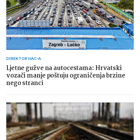
DIREKTOR HAC-A
Ljetne gužve na autocestama: Hrvatski
vozači manje poštuju ograničenja brzine
nego stranci