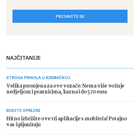
PRIJAVITE SE
NAJČITANIJE
STROGA PRAVILA U NJEMAČKOJ
Velika promjena za ove vozače: Nema više vožnje
nedjeljom i praznicima, kazna i do 570 eura
BUDITE OPREZNI
Hitno izbrišite ove tri aplikacije s mobitela! Potajno
vas špijuniraju