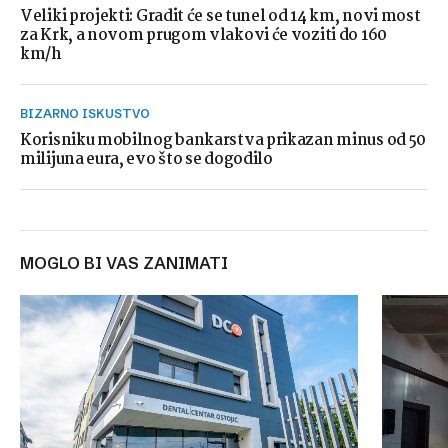
Veliki projekti: Gradit će se tunel od 14 km, novi most
za Krk, a novom prugom vlakovi će voziti do 160
km/h
BIZARNO ISKUSTVO
Korisniku mobilnog bankarstva prikazan minus od 50
milijuna eura, evo što se dogodilo
MOGLO BI VAS ZANIMATI