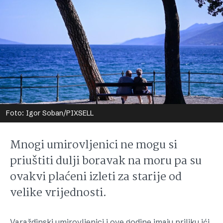
Foto: Igor Soban/PIXSELL
Mnogi umirovljenici ne mogu si
priuštiti dulji boravak na moru pa su
ovakvi plaćeni izleti za starije od
velike vrijednosti.
Varaždinski umirovljenici i ove godine imaju priliku ići