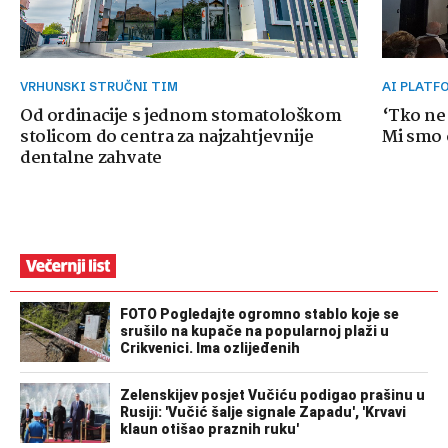
VRHUNSKI STRUČNI TIM
AI PLAT
Od ordinacije s jednom stomatološkom
‘Tko ne
stolicom do centra za najzahtjevnije
Mi smo o
dentalne zahvate