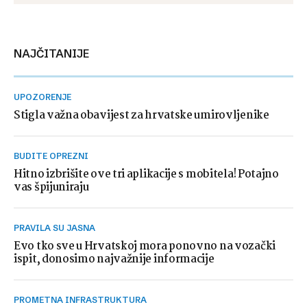
NAJČITANIJE
UPOZORENJE
Stigla važna obavijest za hrvatske umirovljenike
BUDITE OPREZNI
Hitno izbrišite ove tri aplikacije s mobitela! Potajno
vas špijuniraju
PRAVILA SU JASNA
Evo tko sve u Hrvatskoj mora ponovno na vozački
ispit, donosimo najvažnije informacije
PROMETNA INFRASTRUKTURA