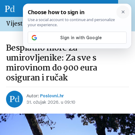
Vijesti /
Hrvatska
Besplatno more za
umirovljenike: Za sve s
mirovinom do 900 eura
osiguran i ručak
Autor:
Poslovni.hr
31. ožujak 2026. u 09:10