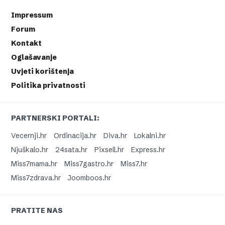
Impressum
Forum
Kontakt
Oglašavanje
Uvjeti korištenja
Politika privatnosti
PARTNERSKI PORTALI:
Vecernji.hr
Ordinacija.hr
Diva.hr
Lokalni.hr
Njuškalo.hr
24sata.hr
Pixsell.hr
Express.hr
Miss7mama.hr
Miss7gastro.hr
Miss7.hr
Miss7zdrava.hr
Joomboos.hr
PRATITE NAS