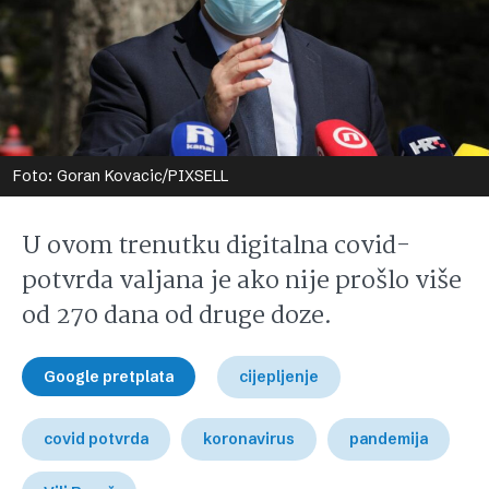
Foto: Goran Kovacic/PIXSELL
U ovom trenutku digitalna covid-
potvrda valjana je ako nije prošlo više
od 270 dana od druge doze.
Google pretplata
cijepljenje
covid potvrda
koronavirus
pandemija