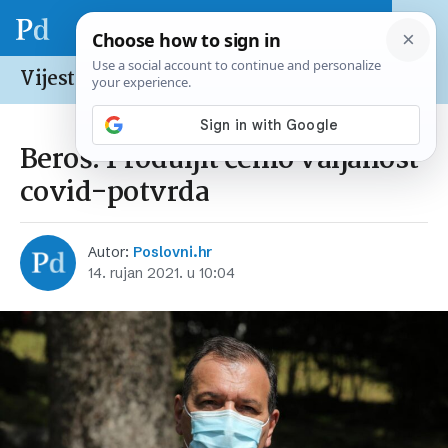
Vijesti /
Hrvatska
Beroš: Produljit ćemo valjanost
covid-potvrda
Autor:
Poslovni.hr
14. rujan 2021. u 10:04