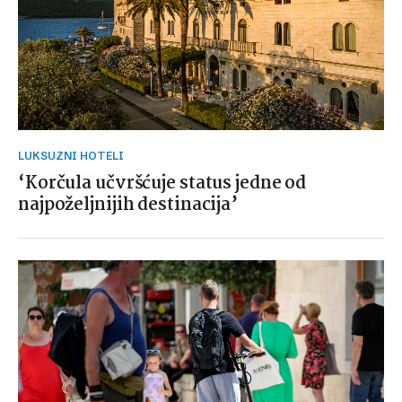
LUKSUZNI HOTELI
‘Korčula učvršćuje status jedne od
najpoželjnijih destinacija’