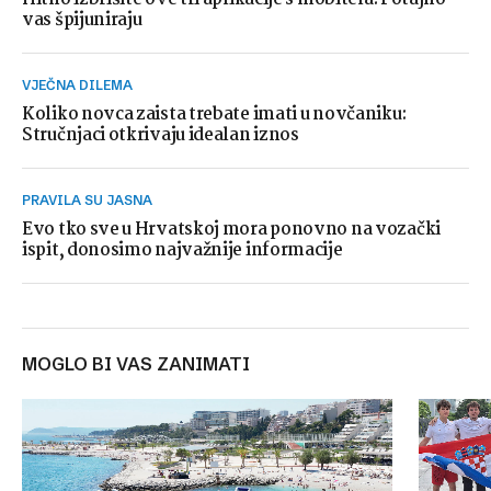
vas špijuniraju
VJEČNA DILEMA
Koliko novca zaista trebate imati u novčaniku:
Stručnjaci otkrivaju idealan iznos
PRAVILA SU JASNA
Evo tko sve u Hrvatskoj mora ponovno na vozački
ispit, donosimo najvažnije informacije
MOGLO BI VAS ZANIMATI