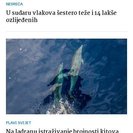
NESREĆA
U sudaru vlakova šestero teže i 14 lakše
ozlijeđenih
PLAVI SVIJET
Na Jadranu istraživanje brojnosti kitova,