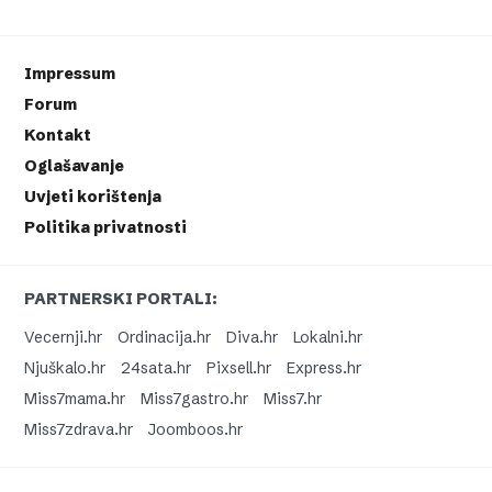
Impressum
Forum
Kontakt
Oglašavanje
Uvjeti korištenja
Politika privatnosti
PARTNERSKI PORTALI:
Vecernji.hr
Ordinacija.hr
Diva.hr
Lokalni.hr
Njuškalo.hr
24sata.hr
Pixsell.hr
Express.hr
Miss7mama.hr
Miss7gastro.hr
Miss7.hr
Miss7zdrava.hr
Joomboos.hr