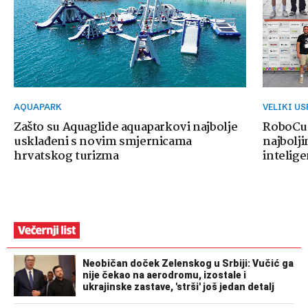
AQUAPARK
VELIKI U
Zašto su Aquaglide aquaparkovi najbolje
RoboCup
usklađeni s novim smjernicama
najbolji
hrvatskog turizma
intelige