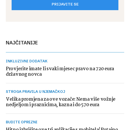
PRIJAVITE SE
NAJČITANIJE
INKLUZIVNI DODATAK
Provjerite imate li svaki mjesec pravo na 720 eura
državnog novca
STROGA PRAVILA U NJEMAČKOJ
Velika promjena za ove vozače: Nema više vožnje
nedjeljom i praznicima, kazna i do 570 eura
BUDITE OPREZNI
Hitno izbrišite ove tri aplikacije s mobitela! Potajno