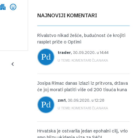
NAJNOVIJI KOMENTARI
Rivalstvo nikad žešće, budućnost će krojiti
rasplet priče o Optimi
trader
,
30.09.2020. u 14:44
U TEMI: KOMENTARI ČLANAKA
Josipa Rimac danas izlazi iz pritvora, država
će joj morati platiti više od 200 tisuća kuna
zm1
,
30.09.2020. u 12:28
U TEMI: KOMENTARI ČLANAKA
Hrvatska je ostvarila jedan epohalni cilj, vrlo
smo blizu ukidanja viza za SAD!