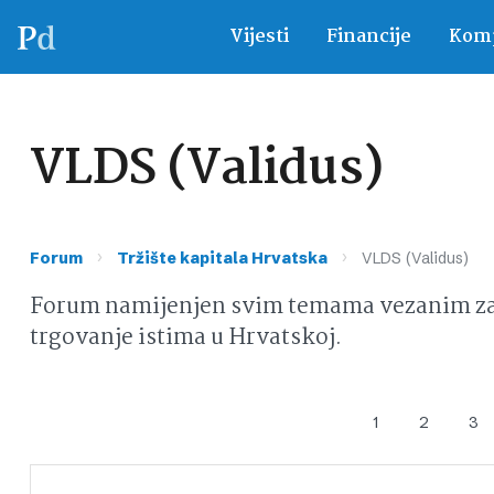
Vijesti
Financije
Komp
VLDS (Validus)
›
›
Forum
Tržište kapitala Hrvatska
VLDS (Validus)
Forum namijenjen svim temama vezanim za d
trgovanje istima u Hrvatskoj.
1
2
3