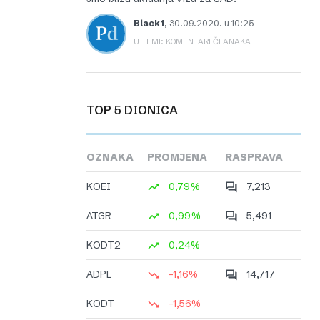
Black1
,
30.09.2020. u 10:25
U TEMI: KOMENTARI ČLANAKA
TOP 5 DIONICA
OZNAKA
PROMJENA
RASPRAVA
KOEI
0,79%
7,213
ATGR
0,99%
5,491
KODT2
0,24%
ADPL
-1,16%
14,717
KODT
-1,56%