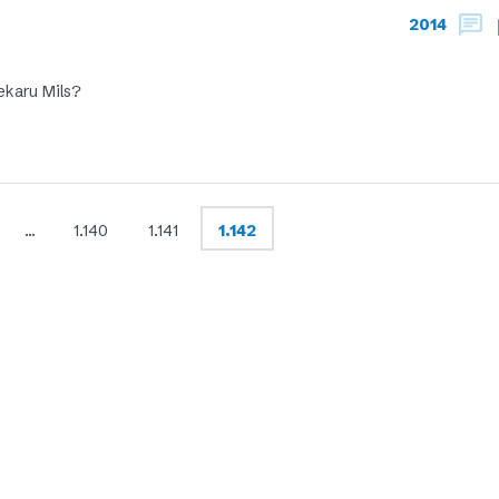
2014
ekaru Mils?
…
1.140
1.141
1.142