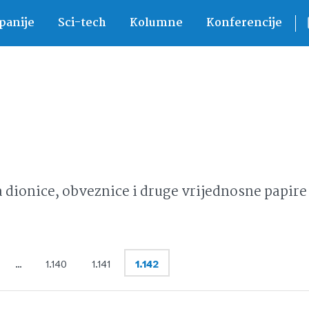
anije
Sci-tech
Kolumne
Konferencije
ionice, obveznice i druge vrijednosne papire 
…
1.140
1.141
1.142