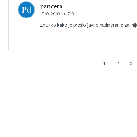
panceta
17.10.2019. u 17:01
Zna tko kako je prošlo javno nadmetanje za mlj
1
2
3