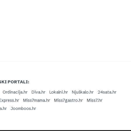
KI PORTALI:
Ordinacija.hr
Diva.hr
Lokalni.hr
Njuškalo.hr
24sata.hr
Express.hr
Miss7mama.hr
Miss7gastro.hr
Miss7.hr
a.hr
Joomboos.hr