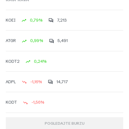
0,79%
7,213
KOEI
0,99%
5,491
ATGR
0,24%
KODT2
-1,16%
14,717
ADPL
-1,56%
KODT
POGLEDAJTE BURZU