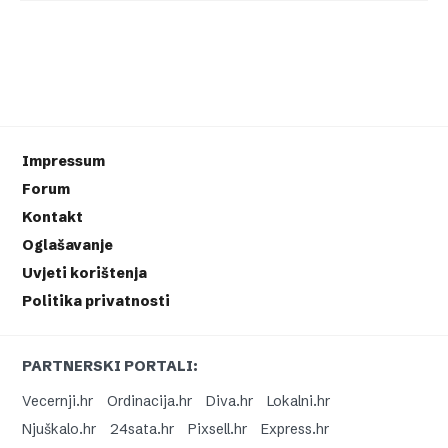
Impressum
Forum
Kontakt
Oglašavanje
Uvjeti korištenja
Politika privatnosti
PARTNERSKI PORTALI:
Vecernji.hr
Ordinacija.hr
Diva.hr
Lokalni.hr
Njuškalo.hr
24sata.hr
Pixsell.hr
Express.hr