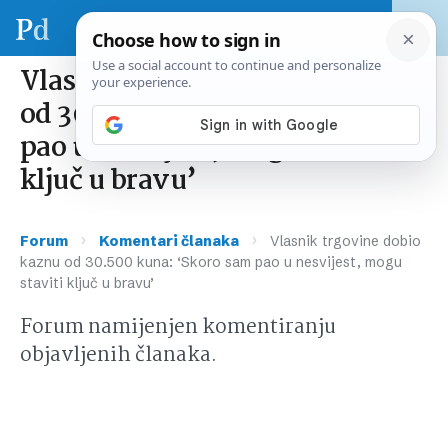
Vlasnik trgovine dobio kaznu
od 30.500 kuna: ‘Skoro sam
pao u nesvijest, mogu staviti
ključ u bravu’
›
›
Forum
Komentari članaka
Vlasnik trgovine dobio
kaznu od 30.500 kuna: ‘Skoro sam pao u nesvijest, mogu
staviti ključ u bravu’
Forum namijenjen komentiranju
objavljenih članaka.