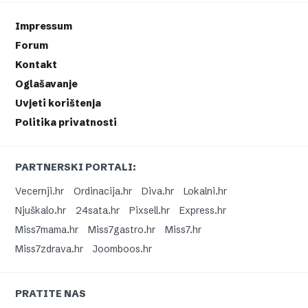
Impressum
Forum
Kontakt
Oglašavanje
Uvjeti korištenja
Politika privatnosti
PARTNERSKI PORTALI:
Vecernji.hr
Ordinacija.hr
Diva.hr
Lokalni.hr
Njuškalo.hr
24sata.hr
Pixsell.hr
Express.hr
Miss7mama.hr
Miss7gastro.hr
Miss7.hr
Miss7zdrava.hr
Joomboos.hr
PRATITE NAS