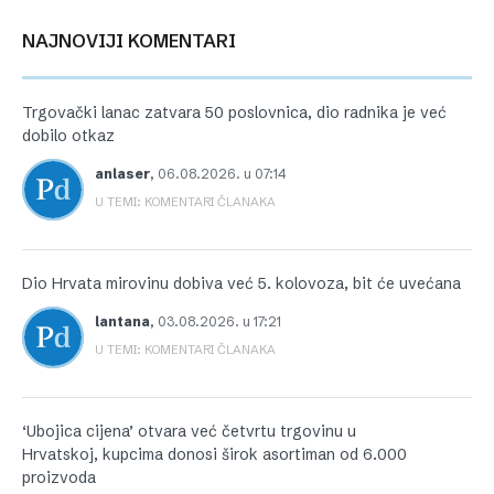
NAJNOVIJI KOMENTARI
Trgovački lanac zatvara 50 poslovnica, dio radnika je već
dobilo otkaz
anlaser
,
06.08.2026. u 07:14
U TEMI: KOMENTARI ČLANAKA
Dio Hrvata mirovinu dobiva već 5. kolovoza, bit će uvećana
lantana
,
03.08.2026. u 17:21
U TEMI: KOMENTARI ČLANAKA
‘Ubojica cijena’ otvara već četvrtu trgovinu u
Hrvatskoj, kupcima donosi širok asortiman od 6.000
proizvoda