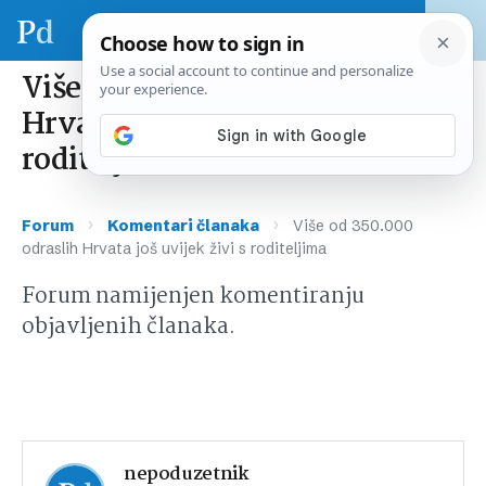
Više od 350.000 odraslih
Hrvata još uvijek živi s
roditeljima
›
›
Forum
Komentari članaka
Više od 350.000
odraslih Hrvata još uvijek živi s roditeljima
Forum namijenjen komentiranju
objavljenih članaka.
nepoduzetnik