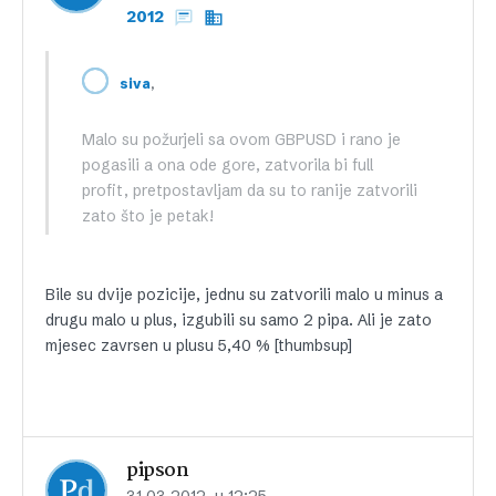
2012
,
siva
Malo su požurjeli sa ovom GBPUSD i rano je
pogasili a ona ode gore, zatvorila bi full
profit, pretpostavljam da su to ranije zatvorili
zato što je petak!
Bile su dvije pozicije, jednu su zatvorili malo u minus a
drugu malo u plus, izgubili su samo 2 pipa. Ali je zato
mjesec zavrsen u plusu 5,40 % [thumbsup]
pipson
31.03.2012. u 12:25