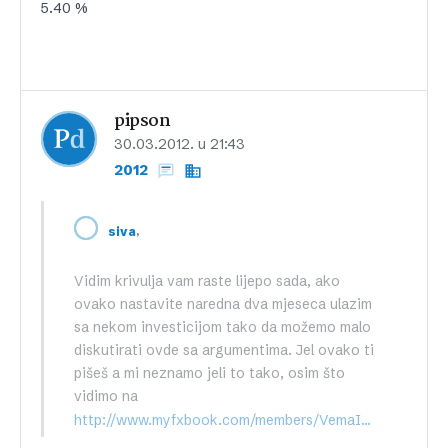
5.40 %
pipson
30.03.2012. u 21:43
2012
,
siva
Vidim krivulja vam raste lijepo sada, ako
ovako nastavite naredna dva mjeseca ulazim
sa nekom investicijom tako da možemo malo
diskutirati ovde sa argumentima. Jel ovako ti
pišeš a mi neznamo jeli to tako, osim što
vidimo na
http://www.myfxbook.com/members/VemaInvest/vema-invest/248155