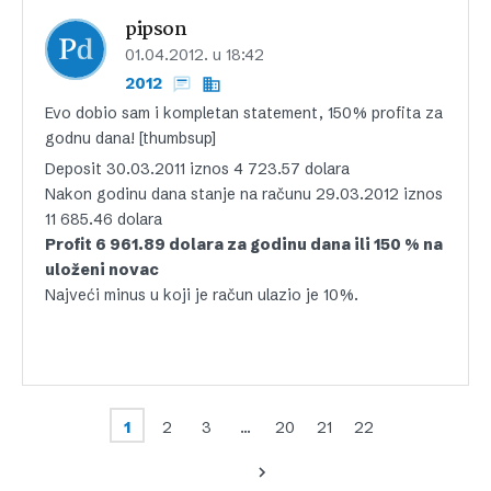
pipson
01.04.2012. u 18:42
2012
Evo dobio sam i kompletan statement, 150% profita za
godnu dana! [thumbsup]
Deposit 30.03.2011 iznos 4 723.57 dolara
Nakon godinu dana stanje na računu 29.03.2012 iznos
11 685.46 dolara
Profit 6 961.89 dolara za godinu dana ili 150 % na
uloženi novac
Najveći minus u koji je račun ulazio je 10%.
1
2
3
…
20
21
22