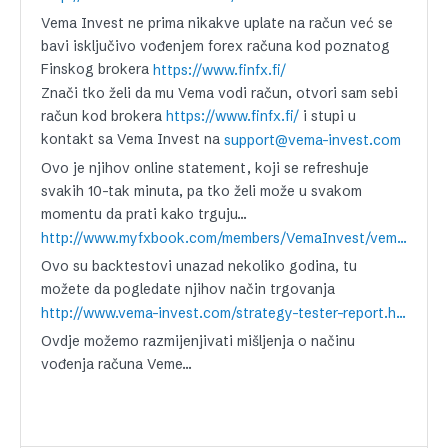
Vema Invest ne prima nikakve uplate na račun već se
bavi isključivo vođenjem forex računa kod poznatog
Finskog brokera
https://www.finfx.fi/
Znači tko želi da mu Vema vodi račun, otvori sam sebi
račun kod brokera
i stupi u
https://www.finfx.fi/
kontakt sa Vema Invest na
support@vema-invest.com
Ovo je njihov online statement, koji se refreshuje
svakih 10-tak minuta, pa tko želi može u svakom
momentu da prati kako trguju…
http://www.myfxbook.com/members/VemaInvest/vema-invest/248155
Ovo su backtestovi unazad nekoliko godina, tu
možete da pogledate njihov način trgovanja
http://www.vema-invest.com/strategy-tester-report.html
Ovdje možemo razmijenjivati mišljenja o načinu
vođenja računa Veme…