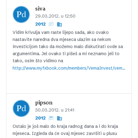
siva
29.03.2012. u 12:50
2012
Vidim krivulja vam raste lijepo sada, ako ovako
nastavite naredna dva mjeseca ulazim sa nekom
investicijom tako da možemo malo diskutirati ovde sa
argumentima. Jel ovako ti pišeš a mi neznamo jeli to
tako, osim što vidimo na
http://www.myfxbook.com/members/VemaInvest/vema-invest/248155
pipson
30.03.2012. u 21:41
2012
Ostalo je još malo do kraja radnog dana a i do kraja
mjeseca. Izgleda da će ovaj mjesec završiti u plusu