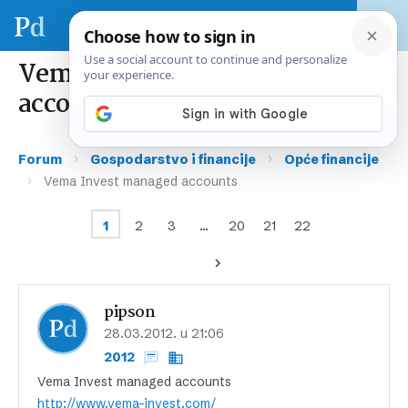
Vema Invest managed
accounts
›
›
Forum
Gospodarstvo i financije
Opće financije
›
Vema Invest managed accounts
1
2
3
…
20
21
22
pipson
28.03.2012. u 21:06
2012
Vema Invest managed accounts
http://www.vema-invest.com/