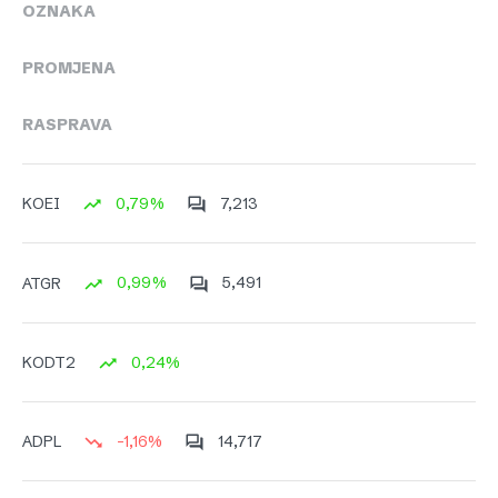
OZNAKA
PROMJENA
RASPRAVA
0,79%
7,213
KOEI
0,99%
5,491
ATGR
0,24%
KODT2
-1,16%
14,717
ADPL