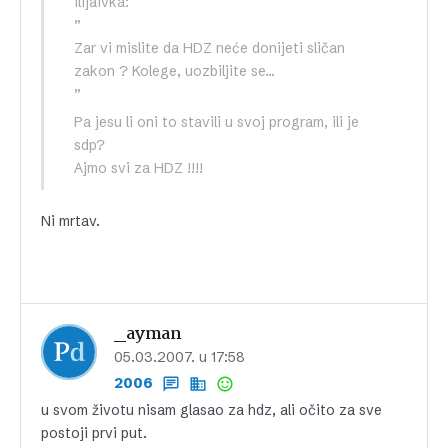
ilijaivka:
”
Zar vi mislite da HDZ neće donijeti sličan
zakon ? Kolege, uozbiljite se…
”
Pa jesu li oni to stavili u svoj program, ili je
sdp?
Ajmo svi za HDZ !!!!
Ni mrtav.
_ayman
05.03.2007. u 17:58
2006
u svom životu nisam glasao za hdz, ali očito za sve
postoji prvi put.