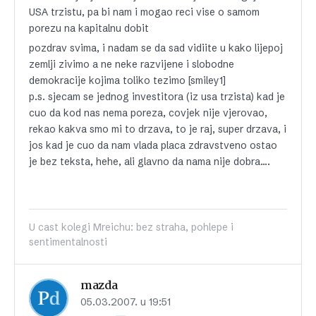
USA trzistu, pa bi nam i mogao reci vise o samom
porezu na kapitalnu dobit
pozdrav svima, i nadam se da sad vidiite u kako lijepoj
zemlji zivimo a ne neke razvijene i slobodne
demokracije kojima toliko tezimo [smiley1]
p.s. sjecam se jednog investitora (iz usa trzista) kad je
cuo da kod nas nema poreza, covjek nije vjerovao,
rekao kakva smo mi to drzava, to je raj, super drzava, i
jos kad je cuo da nam vlada placa zdravstveno ostao
je bez teksta, hehe, ali glavno da nama nije dobra….
U cast kolegi Mreichu: bez straha, pohlepe i
sentimentalnosti
mazda
05.03.2007. u 19:51