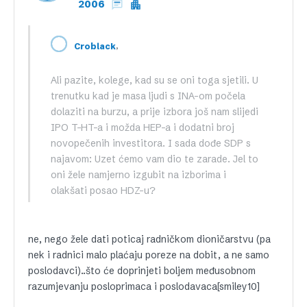
2006
,
Croblack
Ali pazite, kolege, kad su se oni toga sjetili. U
trenutku kad je masa ljudi s INA-om počela
dolaziti na burzu, a prije izbora još nam slijedi
IPO T-HT-a i možda HEP-a i dodatni broj
novopečenih investitora. I sada dođe SDP s
najavom: Uzet ćemo vam dio te zarade. Jel to
oni žele namjerno izgubit na izborima i
olakšati posao HDZ-u?
ne, nego žele dati poticaj radničkom dioničarstvu (pa
nek i radnici malo plaćaju poreze na dobit, a ne samo
poslodavci)..što će doprinjeti boljem međusobnom
razumjevanju posloprimaca i poslodavaca[smiley10]