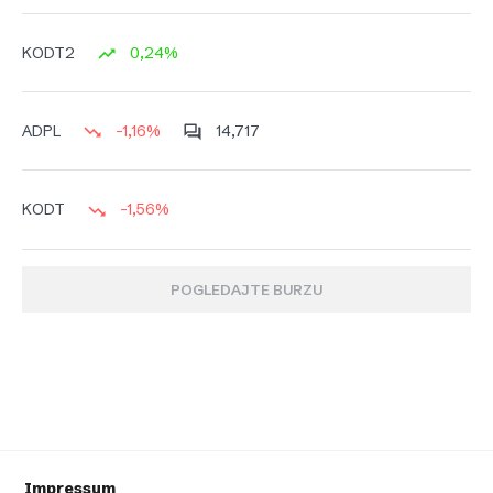
0,24%
KODT2
-1,16%
14,717
ADPL
-1,56%
KODT
POGLEDAJTE BURZU
Impressum