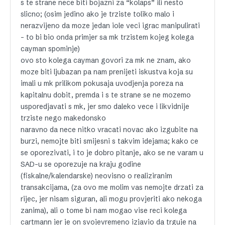
s te strane nece biti bojazni za “kolaps” ili nesto
slicno; (osim jedino ako je trziste toliko malo i
nerazvijeno da moze jedan iole veci igrac manipulirati
– to bi bio onda primjer sa mk trzistem kojeg kolega
cayman spominje)
ovo sto kolega cayman govori za mk ne znam, ako
moze biti ljubazan pa nam prenijeti iskustva koja su
imali u mk prilikom pokusaja uvodjenja poreza na
kapitalnu dobit, premda i s te strane se ne mozemo
usporedjavati s mk, jer smo daleko vece i likvidnije
trziste nego makedonsko
naravno da nece nitko vracati novac ako izgubite na
burzi, nemojte biti smijesni s takvim idejama; kako ce
se oporezivati, i to je dobro pitanje, ako se ne varam u
SAD-u se oporezuje na kraju godine
(fiskalne/kalendarske) neovisno o realiziranim
transakcijama, (za ovo me molim vas nemojte drzati za
rijec, jer nisam siguran, ali mogu provjeriti ako nekoga
zanima), ali o tome bi nam mogao vise reci kolega
cartmann jer je on svojevremeno izjavio da trguje na