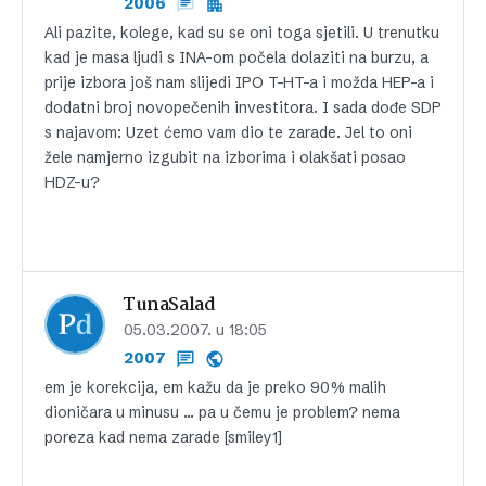
2006
Ali pazite, kolege, kad su se oni toga sjetili. U trenutku
kad je masa ljudi s INA-om počela dolaziti na burzu, a
prije izbora još nam slijedi IPO T-HT-a i možda HEP-a i
dodatni broj novopečenih investitora. I sada dođe SDP
s najavom: Uzet ćemo vam dio te zarade. Jel to oni
žele namjerno izgubit na izborima i olakšati posao
HDZ-u?
TunaSalad
05.03.2007. u 18:05
2007
em je korekcija, em kažu da je preko 90% malih
dioničara u minusu … pa u čemu je problem? nema
poreza kad nema zarade [smiley1]