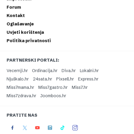
Forum
Kontakt
Oglašavanje
Uvjeti korištenja
Politika privatnosti
PARTNERSKI PORTALI:
Vecernji.hr
Ordinacija.hr
Diva.hr
Lokalni.hr
Njuškalo.hr
24sata.hr
Pixsell.hr
Express.hr
Miss7mama.hr
Miss7gastro.hr
Miss7.hr
Miss7zdrava.hr
Joomboos.hr
PRATITE NAS