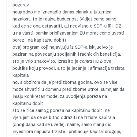
pozdrav
neugodno me iznenadio danas clanak u jutarnjem
nazalost, to je realna buducnost (vidjet cemo samo
kad ce se ona ostavariti, ali neovisno o SDP-u ili HDZ-
u na vlasti, samim priblizavanjem EU morat cemo uvesti
porez i na kapitalnu dobit)
ovaj program koji najavljuju iz SDP-a iskljucivo je
baziran na povecanju socijalnih i radnickih beneficija, i
sto je vrlo znakovito, izrazito je
contra
HDZ-ove
politike koju provodi, a to je jacanje i afirmacija trzista
kapitala
no, s obzirom da je predizborna godina, ovo se vise
moze shvatiti u domenu predizborne utrke, sumnjam da
imaju konkretan model za uvodjenja poreza na
kapitalnu dobit
sto se tice samog poreza na kapitalnu dobit, ne
vjerujem da ce se bitno odraziti na trziste kapitala
(onog dana kad se uvede), naime, samo manji dio
investiora napusta trziste i prebacuje kapital drugdje,