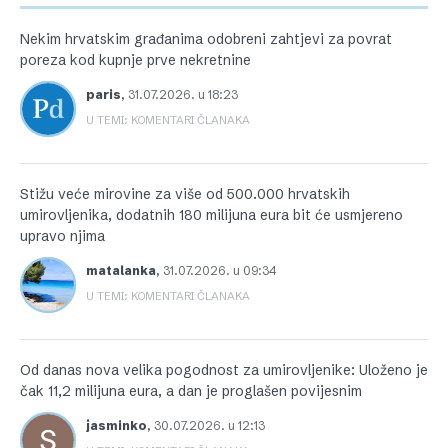
Nekim hrvatskim građanima odobreni zahtjevi za povrat
poreza kod kupnje prve nekretnine
paris
,
31.07.2026. u 18:23
U TEMI: KOMENTARI ČLANAKA
Stižu veće mirovine za više od 500.000 hrvatskih
umirovljenika, dodatnih 180 milijuna eura bit će usmjereno
upravo njima
matalanka
,
31.07.2026. u 09:34
U TEMI: KOMENTARI ČLANAKA
Od danas nova velika pogodnost za umirovljenike: Uloženo je
čak 11,2 milijuna eura, a dan je proglašen povijesnim
jasminko
,
30.07.2026. u 12:13