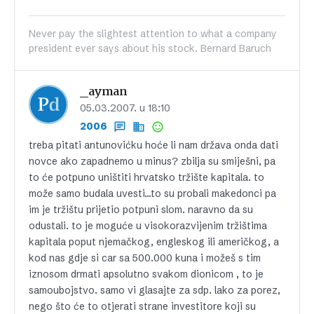
Never pay the slightest attention to what a company
president ever says about his stock. Bernard Baruch
_ayman
05.03.2007. u 18:10
2006
treba pitati antunovićku hoće li nam država onda dati
novce ako zapadnemo u minus? zbilja su smiješni, pa
to će potpuno uništiti hrvatsko tržište kapitala. to
može samo budala uvesti…to su probali makedonci pa
im je tržištu prijetio potpuni slom. naravno da su
odustali. to je moguće u visokorazvijenim tržištima
kapitala poput njemačkog, engleskog ili američkog, a
kod nas gdje si car sa 500.000 kuna i možeš s tim
iznosom drmati apsolutno svakom dionicom , to je
samoubojstvo. samo vi glasajte za sdp. lako za porez,
nego što će to otjerati strane investitore koji su