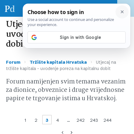
Utjecaj na tržište kapitala –
uvođenje poreza na kapitalnu
dobit
›
›
Forum
Tržište kapitala Hrvatska
Utjecaj na
tržište kapitala – uvođenje poreza na kapitalnu dobit
Forum namijenjen svim temama vezanim
za dionice, obveznice i druge vrijednosne
papire te trgovanje istima u Hrvatskoj.
1
2
3
4
…
242
243
244