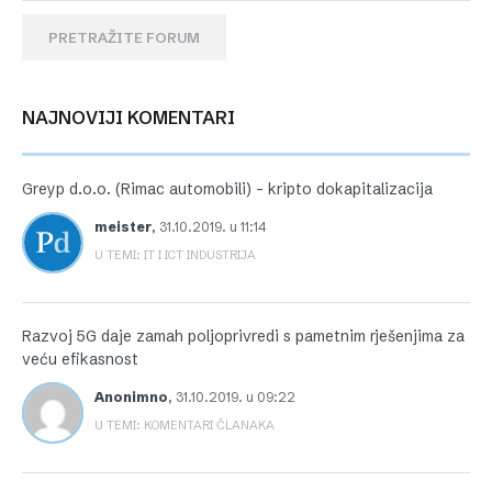
PRETRAŽITE FORUM
NAJNOVIJI KOMENTARI
Greyp d.o.o. (Rimac automobili) – kripto dokapitalizacija
meister
,
31.10.2019. u 11:14
U TEMI: IT I ICT INDUSTRIJA
Razvoj 5G daje zamah poljoprivredi s pametnim rješenjima za
veću efikasnost
Anonimno
,
31.10.2019. u 09:22
U TEMI: KOMENTARI ČLANAKA