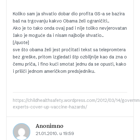
Koliko sam ja shvatio dobar dio profita GS-a se bazira
baš na trgovanju kakvo Obama želi ograničiti..
Ako je to tako onda ovaj pad i nije toliko nevjerovatan
Iako je moguće da i nisam najbolje shvatio..
[/quote]
sve što obama želi jest pročitati tekst sa telepromtera
bez greške, pritom izgledati štp ozbiljnije kao da zna o
čemu priča, i fino kući smotat jednu da se opusti, kako
i priliči jednom američkom predsjedniku.
https://childhealthsafety.wordpress.com/2012/03/14/governm
experts-cover-up-vaccine-hazards/
Anonimno
21.01.2010. u 19:59