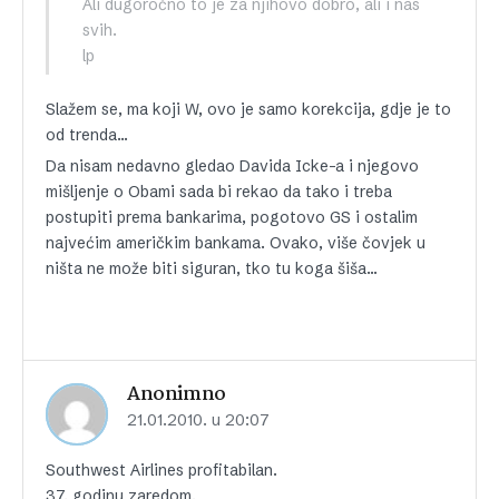
Ali dugoročno to je za njihovo dobro, ali i nas
svih.
lp
Slažem se, ma koji W, ovo je samo korekcija, gdje je to
od trenda…
Da nisam nedavno gledao Davida Icke-a i njegovo
mišljenje o Obami sada bi rekao da tako i treba
postupiti prema bankarima, pogotovo GS i ostalim
najvećim američkim bankama. Ovako, više čovjek u
ništa ne može biti siguran, tko tu koga šiša…
Anonimno
21.01.2010. u 20:07
Southwest Airlines profitabilan.
37. godinu zaredom.