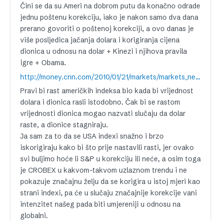
Čini se da su Ameri na dobrom putu da konačno odrade
jednu poštenu korekciju, iako je nakon samo dva dana
prerano govoriti o poštenoj korekciji, a ovo danas je
više posljedica jačanja dolara i korigiranja cijena
dionica u odnosu na dolar + Kinezi i njihova pravila
igre + Obama.
http://money.cnn.com/2010/01/21/markets/markets_newyork/index.htm
Pravi bi rast američkih indeksa bio kada bi vrijednost
dolara i dionica rasli istodobno. Čak bi se rastom
vrijednosti dionica mogao nazvati slučaju da dolar
raste, a dionice stagniraju.
Ja sam za to da se USA indexi snažno i brzo
iskorigiraju kako bi što prije nastavili rasti, jer ovako
svi buljimo hoće li S&P u korekciju ili neće, a osim toga
je CROBEX u kakvom-takvom uzlaznom trendu i ne
pokazuje značajnu želju da se korigira u istoj mjeri kao
strani indexi, pa će u slučaju značajnije korekcije vani
intenzitet našeg pada biti umjereniji u odnosu na
globalni.