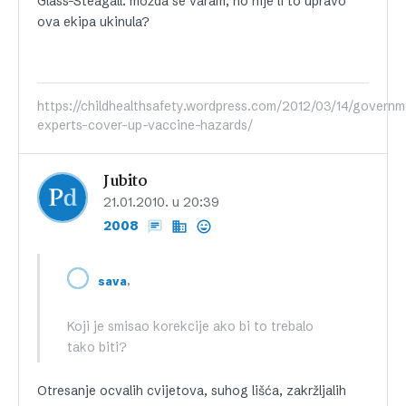
Glass-Steagall. možda se varam, no nije li to upravo
ova ekipa ukinula?
https://childhealthsafety.wordpress.com/2012/03/14/governm
experts-cover-up-vaccine-hazards/
Jubito
21.01.2010. u 20:39
2008
,
sava
Koji je smisao korekcije ako bi to trebalo
tako biti?
Otresanje ocvalih cvijetova, suhog lišća, zakržljalih