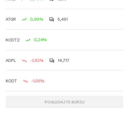
0,99%
5,491
ATGR
0,24%
KODT2
-1,93%
14,717
ADPL
-1,56%
KODT
POGLEDAJTE BURZU