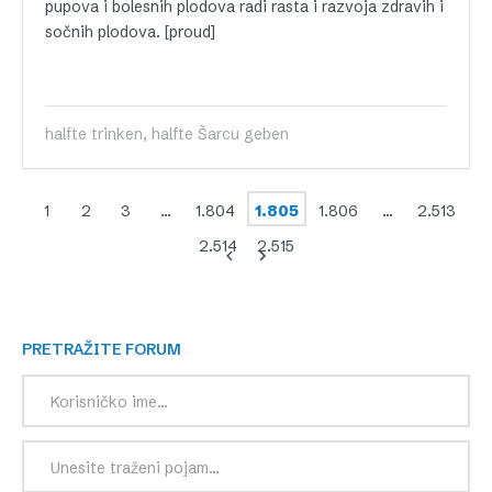
pupova i bolesnih plodova radi rasta i razvoja zdravih i
sočnih plodova. [proud]
halfte trinken, halfte Šarcu geben
1
2
3
…
1.804
1.805
1.806
…
2.513
2.514
2.515
PRETRAŽITE FORUM