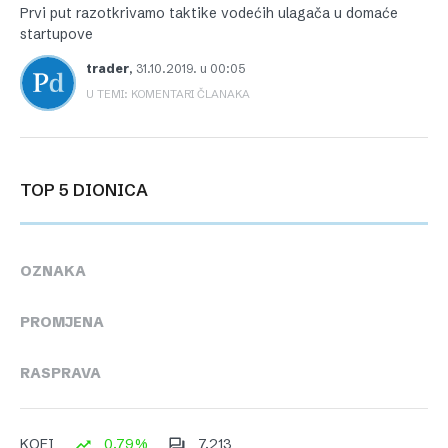
Prvi put razotkrivamo taktike vodećih ulagača u domaće
startupove
trader
,
31.10.2019. u 00:05
U TEMI: KOMENTARI ČLANAKA
TOP 5 DIONICA
OZNAKA
PROMJENA
RASPRAVA
0,79%
7,213
KOEI