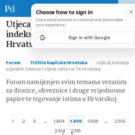
Utjecaj kretanja svjetskih
indeksa i cijene nafte na TK
Hrvatska
›
›
Forum
Tržište kapitala Hrvatska
Utjecaj kretanja
svjetskih indeksa i cijene nafte na TK Hrvatska
Forum namijenjen svim temama vezanim
za dionice, obveznice i druge vrijednosne
papire te trgovanje istima u Hrvatskoj.
1
2
3
…
1.804
1.805
1.806
…
2.513
2.514
2.515