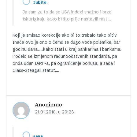
,
Jubito
Ja sam za to da se USA indexi snažno i brzo
iskorigiraju kako bi što prije nastavili rasti…
Koji je smisao korekcije ako bi to trebalo tako biti?
Inače ovo je ono o čemu se dugo vode polemike, bar
godinu dana……kako stati u kraj bankarima i bankama!
Počelo se izmjenom računoodstvenih standarda, pa
onda udar TARP-a, pa ograničenje bonusa, a sada i
Glass-Steagall statut….
Anonimno
21.01.2010. u 20:23
,
sava