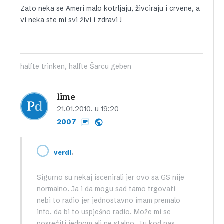
Zato neka se Ameri malo kotrljaju, živciraju i crvene, a
vi neka ste mi svi živi i zdravi !
halfte trinken, halfte Šarcu geben
lime
21.01.2010. u 19:20
2007
,
verdi
Sigurno su nekaj iscenirali jer ovo sa GS nije
normalno. Ja i da mogu sad tamo trgovati
nebi to radio jer jednostavno imam premalo
info. da bi to uspješno radio. Može mi se
posrećiti jednom ali ne stalno. Tu kod nas