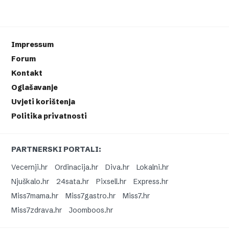
Impressum
Forum
Kontakt
Oglašavanje
Uvjeti korištenja
Politika privatnosti
PARTNERSKI PORTALI:
Vecernji.hr
Ordinacija.hr
Diva.hr
Lokalni.hr
Njuškalo.hr
24sata.hr
Pixsell.hr
Express.hr
Miss7mama.hr
Miss7gastro.hr
Miss7.hr
Miss7zdrava.hr
Joomboos.hr