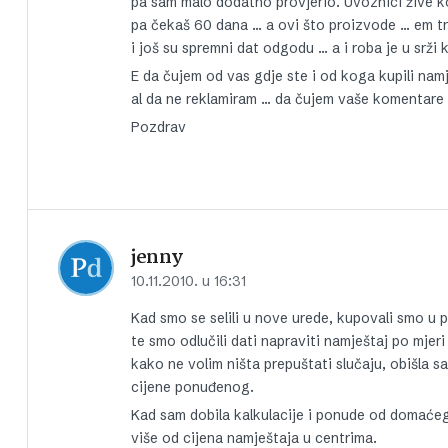
pa sam malo dodatno provjerio. Uvoznici žive ko 
pa čekaš 60 dana … a ovi što proizvode … em tre
i još su spremni dat odgodu … a i roba je u srži kv
E da čujem od vas gdje ste i od koga kupili nam
al da ne reklamiram … da čujem vaše komentare
Pozdrav
jenny
10.11.2010. u 16:31
Kad smo se selili u nove urede, kupovali smo u 
te smo odlučili dati napraviti namještaj po mjeri
kako ne volim ništa prepuštati slučaju, obišla s
cijene ponuđenog.
Kad sam dobila kalkulacije i ponude od domaćeg 
više od cijena namještaja u centrima.