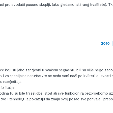
aći proizvođači puuuno skuplji, (ako gledamo isti rang kvalitete). Tk
2010
ce koji su jako zahtjevni u svakom segmentu bili su više nego zado
 i za specijalne naruđbe /to se neda vani naći po kvliteti a izvesti
tu namještaja
iz italije
dina tu su bile tri selidbe istog ali sve funkcionira bezprijekorno uz
tvo i tehnologija pokazuju da znaju svoj posao sve pohvale i prep