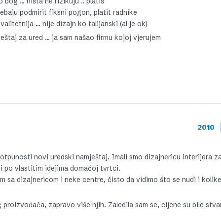
bog … ništa ne rizikuju .. platiš
baju podmirit fiksni pogon, platit radnike
alitetnija … nije dizajn ko talijanski (al je ok)
ještaj za ured … ja sam našao firmu kojoj vjerujem
2010
potpunosti novi uredski namještaj. Imali smo dizajnericu interijera 
 i po vlastitim idejima domaćoj tvrtci.
am sa dizajnericom i neke centre, čisto da vidimo što se nudi i kolik
proizvođača, zapravo više njih. Zaledila sam se, cijene su bile stv