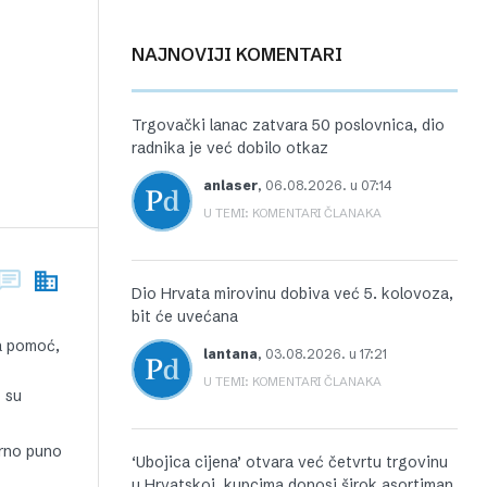
NAJNOVIJI KOMENTARI
Trgovački lanac zatvara 50 poslovnica, dio
radnika je već dobilo otkaz
anlaser
,
06.08.2026. u 07:14
U TEMI: KOMENTARI ČLANAKA
Dio Hrvata mirovinu dobiva već 5. kolovoza,
bit će uvećana
za pomoć,
lantana
,
03.08.2026. u 17:21
U TEMI: KOMENTARI ČLANAKA
e su
arno puno
‘Ubojica cijena’ otvara već četvrtu trgovinu
u Hrvatskoj, kupcima donosi širok asortiman