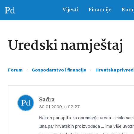
Vijesti
Financije
Komp
Uredski namještaj
›
›
Forum
Gospodarstvo i financije
Hrvatska privred
Sadra
30.01.2009. u 02:27
Nakon par upita za opremanje ureda .. malo sam
Ima par hrvatskih proizvođača … ima više uvoznik