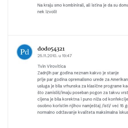
Na kraju smo kombinirali, ali istina je da su dom
nek izvoli!
dodo54321
25.11.2010. u 19:47
Tvin Virovitica
Zadnjih par godina neznam kakvo je stanje
prije par godina opremalismo urede za Amerikan
usluga je bila vrhunska za klasične programe kao
što zamisliš/imaju poseban pogon za takvu vrs
cijena je bila korektna i puno niža od konfekcije 
osobno koristim njihov namještaj /isti/ već 15 go
normalno održavanje kvaliteta maksimalna iskus