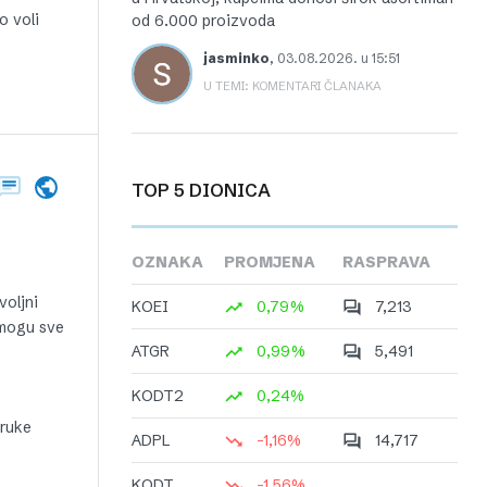
o voli
od 6.000 proizvoda
jasminko
,
03.08.2026. u 15:51
U TEMI: KOMENTARI ČLANAKA
TOP 5 DIONICA
OZNAKA
PROMJENA
RASPRAVA
voljni
KOEI
0,79%
7,213
 mogu sve
ATGR
0,99%
5,491
KODT2
0,24%
oruke
ADPL
-1,16%
14,717
KODT
-1,56%