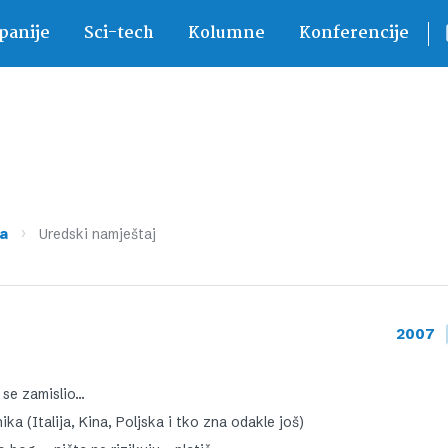
anije
Sci-tech
Kolumne
Konferencije
›
a
Uredski namještaj
2007
 se zamislio…
a (Italija, Kina, Poljska i tko zna odakle još)