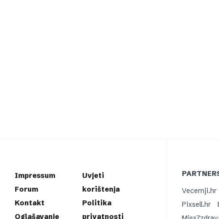
PARTNERS
Impressum
Uvjeti
Forum
korištenja
Vecernji.hr
Kontakt
Politika
Pixsell.hr
Oglašavanje
privatnosti
Miss7zdrav