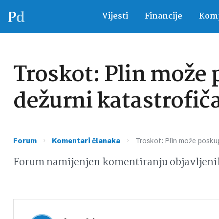
Vijesti
Financije
Komp
Troskot: Plin može p
dežurni katastrofič
›
›
Forum
Komentari članaka
Troskot: Plin može poskup
Forum namijenjen komentiranju objavljeni