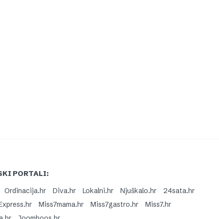
KI PORTALI:
Ordinacija.hr
Diva.hr
Lokalni.hr
Njuškalo.hr
24sata.hr
Express.hr
Miss7mama.hr
Miss7gastro.hr
Miss7.hr
a.hr
Joomboos.hr