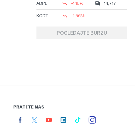
ADPL
-1,16%
14,717
KODT
-1,56%
POGLEDAJTE BURZU
PRATITE NAS