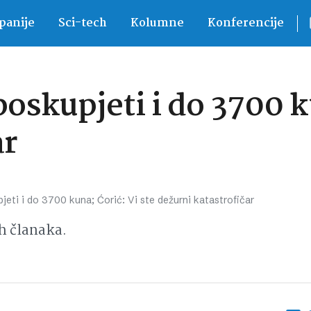
anije
Sci-tech
Kolumne
Konferencije
oskupjeti i do 3700 k
ar
jeti i do 3700 kuna; Ćorić: Vi ste dežurni katastrofičar
h članaka.