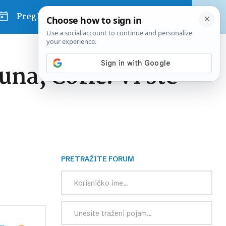
Pregled dana
una; Ćorić: Vi ste
PRETRAŽITE FORUM