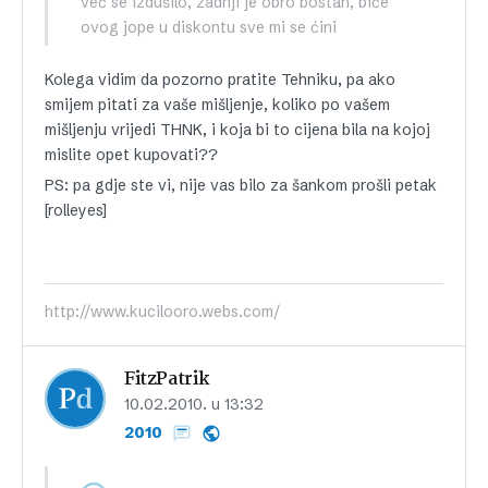
već se izdušilo, zadnji je obro bostan, biče
ovog jope u diskontu sve mi se ćini
Kolega vidim da pozorno pratite Tehniku, pa ako
smijem pitati za vaše mišljenje, koliko po vašem
mišljenju vrijedi THNK, i koja bi to cijena bila na kojoj
mislite opet kupovati??
PS: pa gdje ste vi, nije vas bilo za šankom prošli petak
[rolleyes]
http://www.kucilooro.webs.com/
FitzPatrik
10.02.2010. u 13:32
2010