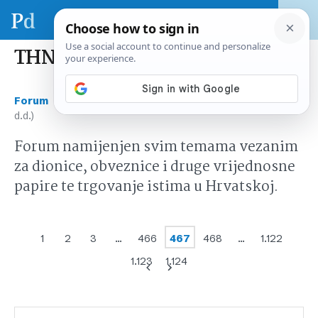
THNK (Tehnika d.d.)
›
›
Forum
Tržište kapitala Hrvatska
THNK (Tehnika
d.d.)
Forum namijenjen svim temama vezanim
za dionice, obveznice i druge vrijednosne
papire te trgovanje istima u Hrvatskoj.
1
2
3
…
466
467
468
…
1.122
1.123
1.124