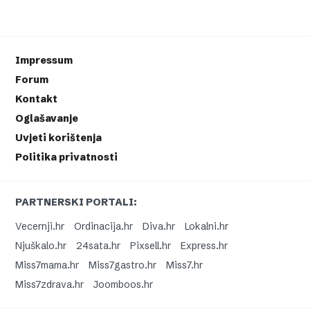
Impressum
Forum
Kontakt
Oglašavanje
Uvjeti korištenja
Politika privatnosti
PARTNERSKI PORTALI:
Vecernji.hr
Ordinacija.hr
Diva.hr
Lokalni.hr
Njuškalo.hr
24sata.hr
Pixsell.hr
Express.hr
Miss7mama.hr
Miss7gastro.hr
Miss7.hr
Miss7zdrava.hr
Joomboos.hr