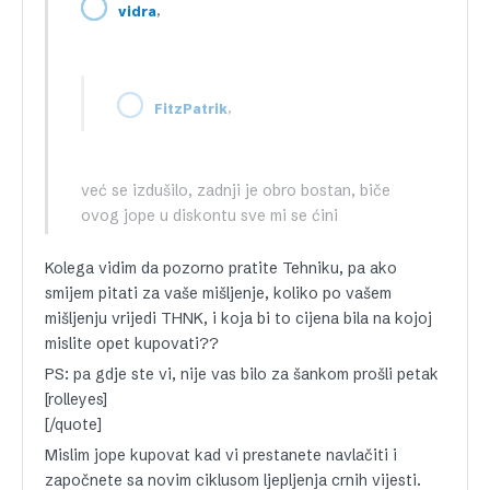
,
vidra
,
FitzPatrik
već se izdušilo, zadnji je obro bostan, biče
ovog jope u diskontu sve mi se ćini
Kolega vidim da pozorno pratite Tehniku, pa ako
smijem pitati za vaše mišljenje, koliko po vašem
mišljenju vrijedi THNK, i koja bi to cijena bila na kojoj
mislite opet kupovati??
PS: pa gdje ste vi, nije vas bilo za šankom prošli petak
[rolleyes]
[/quote]
Mislim jope kupovat kad vi prestanete navlačiti i
započnete sa novim ciklusom ljepljenja crnih vijesti.