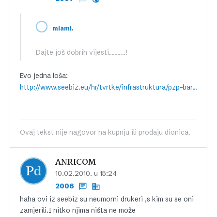
,
miami
Dajte još dobrih vijesti………..!
Evo jedna loša:
http://www.seebiz.eu/hr/tvrtke/infrastruktura/pzp-bar-boljare-je-neodrziv-projekt%2c-pokrecemo-inicijativu-za-anketni-odbor,68158.html
Ovaj tekst nije nagovor na kupnju ili prodaju dionica.
ANRICOM
10.02.2010. u 15:24
2006
haha ovi iz seebiz su neumorni drukeri ,s kim su se oni
zamjerili.I nitko njima ništa ne može