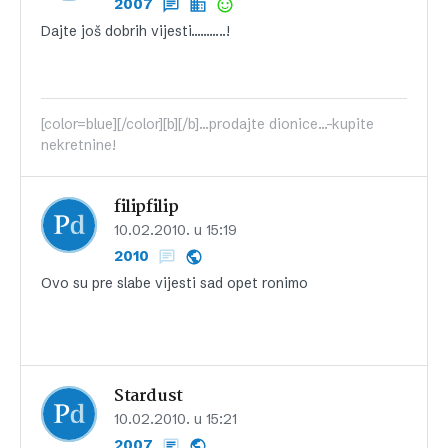
2007
Dajte još dobrih vijesti………..!
[color=blue][/color][b][/b]...prodajte dionice...-kupite
nekretnine!
filipfilip
10.02.2010. u 15:19
2010
Ovo su pre slabe vijesti sad opet ronimo
Stardust
10.02.2010. u 15:21
2007