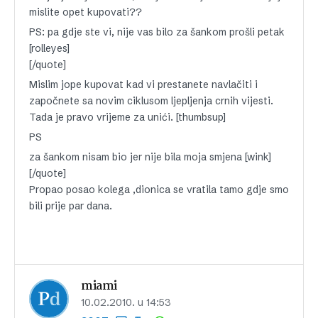
mislite opet kupovati??
PS: pa gdje ste vi, nije vas bilo za šankom prošli petak
[rolleyes]
[/quote]
Mislim jope kupovat kad vi prestanete navlačiti i
započnete sa novim ciklusom ljepljenja crnih vijesti.
Tada je pravo vrijeme za unići. [thumbsup]
PS
za šankom nisam bio jer nije bila moja smjena [wink]
[/quote]
Propao posao kolega ,dionica se vratila tamo gdje smo
bili prije par dana.
miami
10.02.2010. u 14:53