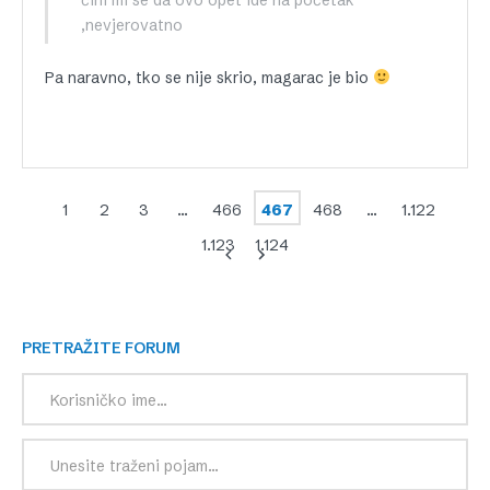
,nevjerovatno
Pa naravno, tko se nije skrio, magarac je bio
1
2
3
…
466
467
468
…
1.122
1.123
1.124
PRETRAŽITE FORUM