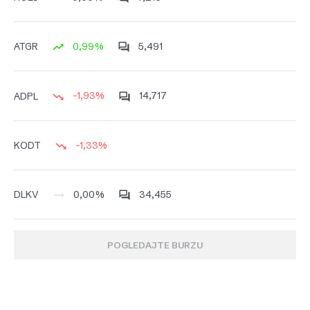
0,99%
5,491
ATGR
-1,93%
14,717
ADPL
-1,33%
KODT
0,00%
34,455
DLKV
POGLEDAJTE BURZU