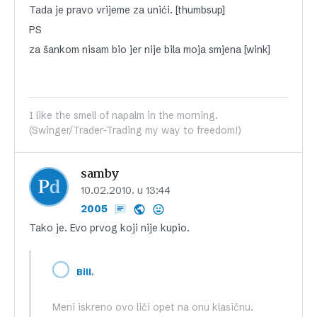
Tada je pravo vrijeme za unići. [thumbsup]
PS
za šankom nisam bio jer nije bila moja smjena [wink]
I like the smell of napalm in the morning.
(Swinger/Trader-Trading my way to freedom!)
samby
10.02.2010. u 13:44
2005
Tako je. Evo prvog koji nije kupio.
,
Bill
Meni iskreno ovo liči opet na onu klasičnu.