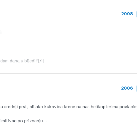
2008
i
dam dana u bijedi!"[/i]
2006
u srednji prst, ali ako kukavica krene na nas helikopterima povlaci
rimitivac po priznanju….