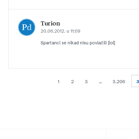
Turion
20.06.2012. u 11:09
Spartanci se nikad nisu povlačili [lol]
1
2
3
…
3.206
3