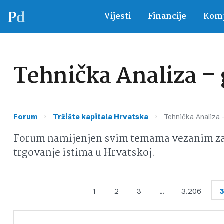
Vijesti
Financije
Komp
Tehnička Analiza – g
›
›
Forum
Tržište kapitala Hrvatska
Tehnička Analiza –
Forum namijenjen svim temama vezanim za d
trgovanje istima u Hrvatskoj.
1
2
3
…
3.206
3