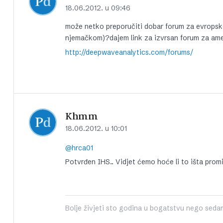
18.06.2012. u 09:46
može netko preporučiti dobar forum za evropske 
njemačkom)?dajem link za izvrsan forum za amer
http://deepwaveanalytics.com/forums/
Khmm
18.06.2012. u 10:01
@hrca01
Potvrđen IHS.. Vidjet ćemo hoće li to išta promij
Bolje živjeti sto godina u bogatstvu nego seda