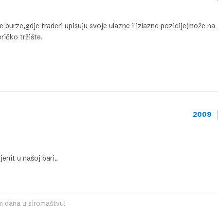
burze,gdje traderi upisuju svoje ulazne i izlazne pozicije(može na
ičko tržište.
2009
enit u našoj bari..
m dana u siromaštvu!