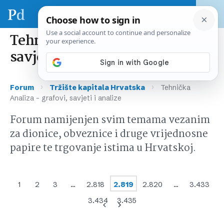
Tehnička Analiza – grafovi,
savjeti i analize
›
›
Forum
Tržište kapitala Hrvatska
Tehnička
Analiza – grafovi, savjeti i analize
Forum namijenjen svim temama vezanim
za dionice, obveznice i druge vrijednosne
papire te trgovanje istima u Hrvatskoj.
1
2
3
…
2.818
2.819
2.820
…
3.433
3.434
3.435