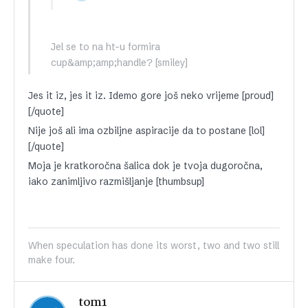
Jel se to na ht-u formira
cup&amp;amp;handle? [smiley]
Jes it iz, jes it iz. Idemo gore još neko vrijeme [proud]
[/quote]
Nije još ali ima ozbiljne aspiracije da to postane [lol]
[/quote]
Moja je kratkoročna šalica dok je tvoja dugoročna,
iako zanimljivo razmišljanje [thumbsup]
When speculation has done its worst, two and two still
make four.
tom1