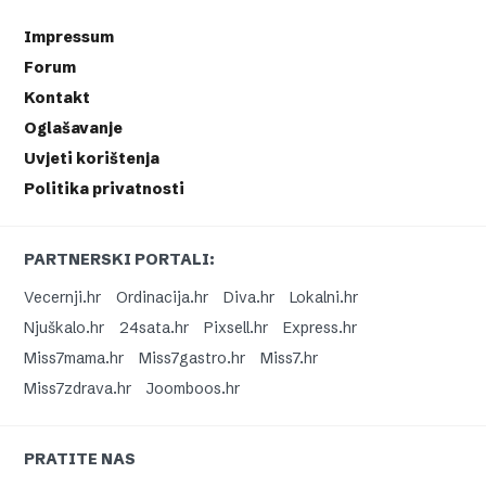
Impressum
Forum
Kontakt
Oglašavanje
Uvjeti korištenja
Politika privatnosti
PARTNERSKI PORTALI:
Vecernji.hr
Ordinacija.hr
Diva.hr
Lokalni.hr
Njuškalo.hr
24sata.hr
Pixsell.hr
Express.hr
Miss7mama.hr
Miss7gastro.hr
Miss7.hr
Miss7zdrava.hr
Joomboos.hr
PRATITE NAS