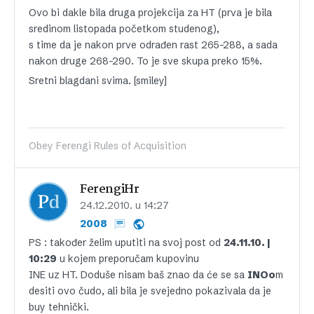
Ovo bi dakle bila druga projekcija za HT (prva je bila
sredinom listopada početkom studenog),
s time da je nakon prve odrađen rast 265-288, a sada
nakon druge 268-290. To je sve skupa preko 15%.
Sretni blagdani svima. [smiley]
Obey Ferengi Rules of Acquisition
FerengiHr
24.12.2010. u 14:27
2008
PS : također želim uputiti na svoj post od
24.11.10. |
10:29
u kojem preporučam kupovinu
INE uz HT. Doduše nisam baš znao da će se sa
INOo
m
desiti ovo čudo, ali bila je svejedno pokazivala da je
buy tehnički.