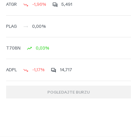
-1,96%
5,491
ATGR
0,00%
PLAG
0,03%
T708N
-1,17%
14,717
ADPL
POGLEDAJTE BURZU