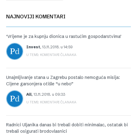
NAJNOVIJI KOMENTARI
‘Vrijeme je za kupnju dionica u rastućim gospodarstvima’
Invest
,
13.11.2018. u 14:59
U TEMI: KOMENTARI ČLANAKA
Unajmljivanje stana u Zagrebu postalo nemoguća misija:
Cijene garsonjera otišle “u nebo”
All
,
13.11.2018. u 09:33
U TEMI: KOMENTARI ČLANAKA
Radnici Uljanika danas bi trebali dobiti minimalac, ostatak bi
trebali osigurati brodovlasnici