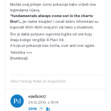
Možda ovaj primjer zorno pokazuje kako vrijedi ona
legendarna izjava,
"fundamentals always come out in the charts
first"…
jer naime insajderi i ostali dobro informirani su
kupovali 1600-1800 onaj prvi val tamo u studenom.
Što je dakle potpuno suprotna logika od one koju
imaju kolege Vergilije ili Plavi itd.
A koja se pokazuje kao točna, over and over again.
Tehnička +++
[thumbsup]
Obey Ferengi Rules of Acquisition
ezel1007
24.12.2010. u 15:14
2010