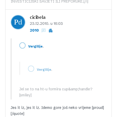
INVESTICIJSKI SAVJETI ILI PREPORUKE.[/i]
cicibela
23.12.2010. u 16:03
2010
,
Vergilije
,
Vergilije
Jel se to na ht-u formira cup&amp;handle?
[smiley]
Jes it iz, jes it iz. Idemo gore još neko vrijeme [proud]
[/quote]