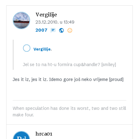
Vergilije
23.12.2010. u 13:49
2007
,
Vergilije
Jel se to na ht-u formira cup&handle? [smiley]
Jes it iz, jes it iz. Idemo gore još neko vrijeme [proud]
When speculation has done its worst, two and two still
make four.
hrca01