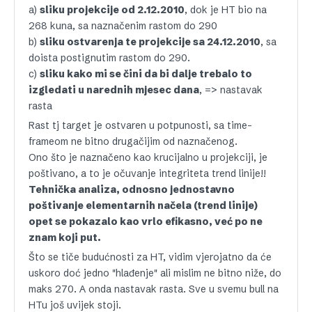
a)
sliku projekcije od 2.12.2010
, dok je HT bio na
268 kuna, sa naznačenim rastom do 290
b)
sliku ostvarenja te projekcije sa 24.12.2010
, sa
doista postignutim rastom do 290.
c)
sliku kako mi se čini da bi dalje trebalo to
izgledati u narednih mjesec dana
, => nastavak
rasta
Rast tj target je ostvaren u potpunosti, sa time-
frameom ne bitno drugačijim od naznačenog.
Ono što je naznačeno kao krucijalno u projekciji, je
poštivano, a to je očuvanje integriteta trend linije!!
Tehnička analiza, odnosno jednostavno
poštivanje elementarnih načela (trend linije)
opet se pokazalo kao vrlo efikasno, već po ne
znam koji put.
Što se tiče budućnosti za HT, vidim vjerojatno da će
uskoro doć jedno "hlađenje" ali mislim ne bitno niže, do
maks 270. A onda nastavak rasta. Sve u svemu bull na
HTu još uvijek stoji.