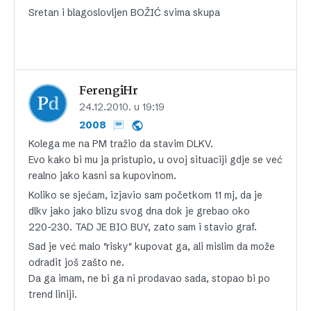
Sretan i blagoslovljen BOŽIĆ svima skupa
FerengiHr
24.12.2010. u 19:19
2008
Kolega me na PM tražio da stavim DLKV.
Evo kako bi mu ja pristupio, u ovoj situaciji gdje se već
realno jako kasni sa kupovinom.
Koliko se sjećam, izjavio sam početkom 11 mj, da je
dlkv jako jako blizu svog dna dok je grebao oko
220-230. TAD JE BIO BUY, zato sam i stavio graf.
Sad je već malo "risky" kupovat ga, ali mislim da može
odradit još zašto ne.
Da ga imam, ne bi ga ni prodavao sada, stopao bi po
trend liniji.