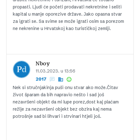
propasti. Ljudi će početi prodavati nekretnine i seliti
kapital u manje oporezive države. Jako opasna stvar
za igrati se. Sa svime se može igrati osim sa porezom
ne nekrenine u Hrvatskoj kao turističkoj zemlji.
Nboy
11.03.2023. u 13:56
2017
Nek si stručnjakinja puši onu stvar ako može.Čitav
život šparam da bih napravio nešto i sad još
nezavršeni objekt da mi lupe porez,dost kaj plaćam
režije za nezavršeni objekt bez obzira kaj nema
potrošnje sad bi lihvari i strvinari htjeli još.