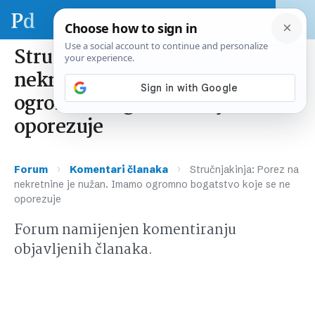
Stručnjakinja: Porez na
nekretnine je nužan. Imamo
ogromno bogatstvo koje se ne
oporezuje
›
›
Forum
Komentari članaka
Stručnjakinja: Porez na
nekretnine je nužan. Imamo ogromno bogatstvo koje se ne
oporezuje
Forum namijenjen komentiranju
objavljenih članaka.