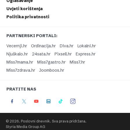
Oglašavanje
Uvjeti korištenja
Politika privatnosti
PARTNERSKI PORTALI:
Vecernji.hr
Ordinacija.hr
Diva.hr
Lokalni.hr
Njuškalo.hr
24sata.hr
Pixsell.hr
Express.hr
Miss7mama.hr
Miss7gastro.hr
Miss7.hr
Miss7zdrava.hr
Joomboos.hr
PRATITE NAS
© 2026. Poslovni dnevnik. Sva prava pridržana.
Styria Media Group AG