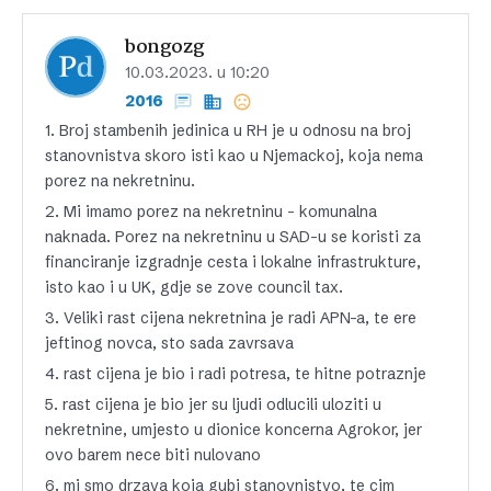
bongozg
10.03.2023. u 10:20
2016
1. Broj stambenih jedinica u RH je u odnosu na broj
stanovnistva skoro isti kao u Njemackoj, koja nema
porez na nekretninu.
2. Mi imamo porez na nekretninu – komunalna
naknada. Porez na nekretninu u SAD-u se koristi za
financiranje izgradnje cesta i lokalne infrastrukture,
isto kao i u UK, gdje se zove council tax.
3. Veliki rast cijena nekretnina je radi APN-a, te ere
jeftinog novca, sto sada zavrsava
4. rast cijena je bio i radi potresa, te hitne potraznje
5. rast cijena je bio jer su ljudi odlucili uloziti u
nekretnine, umjesto u dionice koncerna Agrokor, jer
ovo barem nece biti nulovano
6. mi smo drzava koja gubi stanovnistvo, te cim