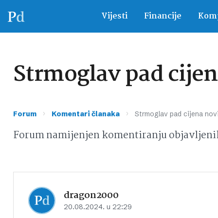
Vijesti
Financije
Komp
Strmoglav pad cijen
›
›
Forum
Komentari članaka
Strmoglav pad cijena nov
Forum namijenjen komentiranju objavljeni
dragon2000
20.08.2024. u 22:29