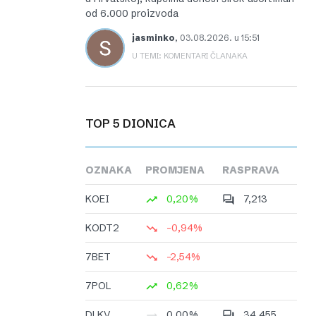
od 6.000 proizvoda
jasminko
,
03.08.2026. u 15:51
U TEMI: KOMENTARI ČLANAKA
TOP 5 DIONICA
OZNAKA
PROMJENA
RASPRAVA
KOEI
0,20%
7,213
KODT2
-0,94%
7BET
-2,54%
7POL
0,62%
DLKV
0,00%
34,455