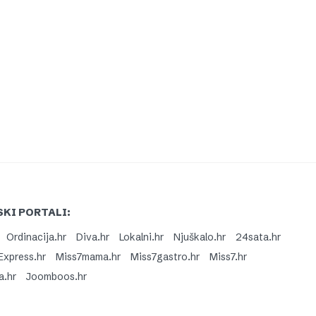
KI PORTALI:
Ordinacija.hr
Diva.hr
Lokalni.hr
Njuškalo.hr
24sata.hr
Express.hr
Miss7mama.hr
Miss7gastro.hr
Miss7.hr
a.hr
Joomboos.hr