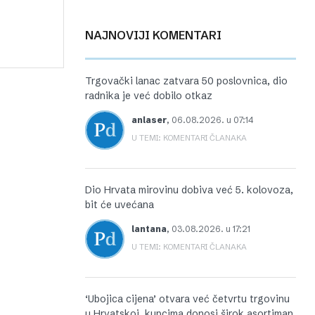
NAJNOVIJI KOMENTARI
Trgovački lanac zatvara 50 poslovnica, dio
radnika je već dobilo otkaz
anlaser
,
06.08.2026. u 07:14
U TEMI: KOMENTARI ČLANAKA
Dio Hrvata mirovinu dobiva već 5. kolovoza,
bit će uvećana
lantana
,
03.08.2026. u 17:21
U TEMI: KOMENTARI ČLANAKA
‘Ubojica cijena’ otvara već četvrtu trgovinu
u Hrvatskoj, kupcima donosi širok asortiman