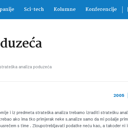
anije
Sci-tech
Kolumne
Konferencije
oduzeća
strateška analiza poduzeća
2005
ije i iz predmeta strateška analiza trebamo izraditi stratešku anal
trebao ako ima tko primjerak neke s.analize samo da mi pošalje prim
 susrečem s time . Zloupotrebljavati podatke neću kao, a također ni 