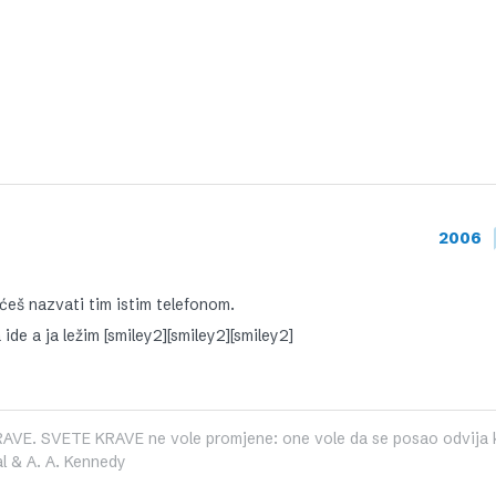
2006
 ćeš nazvati tim istim telefonom.
ide a ja ležim [smiley2][smiley2][smiley2]
RAVE. SVETE KRAVE ne vole promjene: one vole da se posao odvija 
eal & A. A. Kennedy