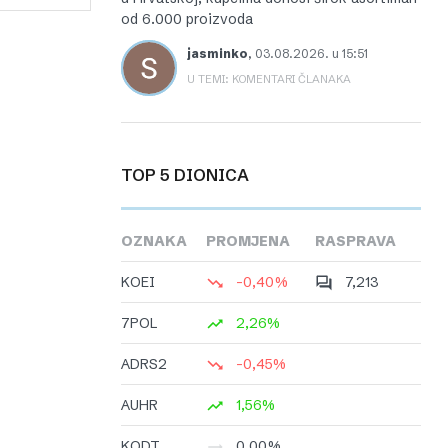
od 6.000 proizvoda
jasminko
,
03.08.2026. u 15:51
U TEMI: KOMENTARI ČLANAKA
TOP 5 DIONICA
OZNAKA
PROMJENA
RASPRAVA
KOEI
-0,40%
7,213
7POL
2,26%
ADRS2
-0,45%
AUHR
1,56%
KODT
0,00%