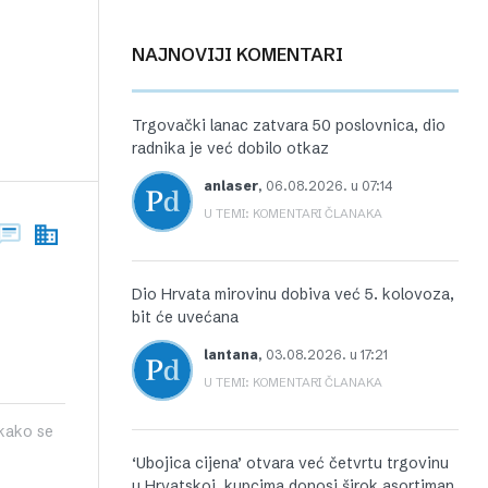
NAJNOVIJI KOMENTARI
Trgovački lanac zatvara 50 poslovnica, dio
radnika je već dobilo otkaz
anlaser
,
06.08.2026. u 07:14
U TEMI: KOMENTARI ČLANAKA
Dio Hrvata mirovinu dobiva već 5. kolovoza,
bit će uvećana
lantana
,
03.08.2026. u 17:21
U TEMI: KOMENTARI ČLANAKA
kako se
‘Ubojica cijena’ otvara već četvrtu trgovinu
u Hrvatskoj, kupcima donosi širok asortiman