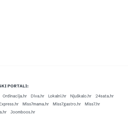
KI PORTALI:
Ordinacija.hr
Diva.hr
Lokalni.hr
Njuškalo.hr
24sata.hr
Express.hr
Miss7mama.hr
Miss7gastro.hr
Miss7.hr
a.hr
Joomboos.hr