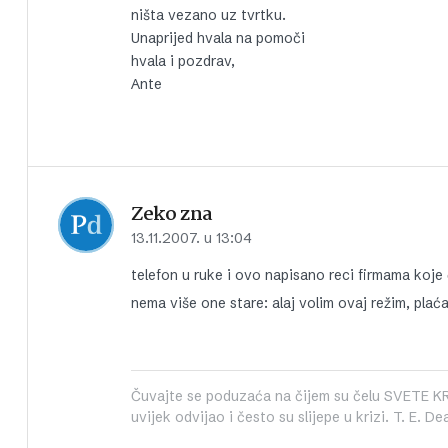
ništa vezano uz tvrtku.
Unaprijed hvala na pomoči
hvala i pozdrav,
Ante
Zeko zna
13.11.2007. u 13:04
telefon u ruke i ovo napisano reci firmama koje
nema više one stare: alaj volim ovaj režim, plaća 
Čuvajte se poduzaća na čijem su čelu SVETE K
uvijek odvijao i često su slijepe u krizi. T. E. D