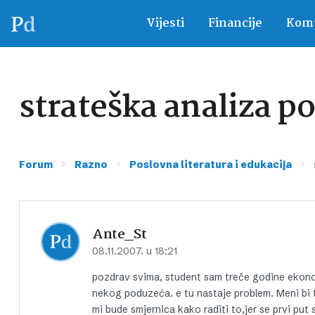
Vijesti
Financije
Komp
strateška analiza p
›
›
›
Forum
Razno
Poslovna literatura i edukacija
Ante_St
08.11.2007. u 18:21
pozdrav svima, student sam treče godine ekonom
nekog poduzeća. e tu nastaje problem. Meni bi 
mi bude smjernica kako raditi to,jer se prvi put