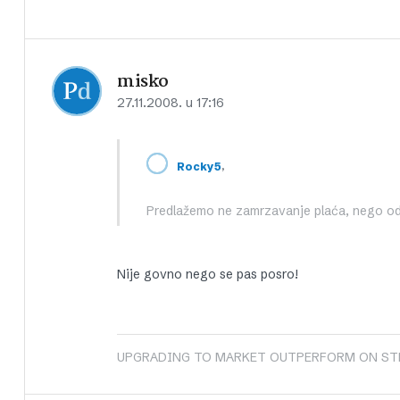
misko
27.11.2008. u 17:16
,
Rocky5
Predlažemo ne zamrzavanje plaća, nego od
Nije govno nego se pas posro!
UPGRADING TO MARKET OUTPERFORM ON ST