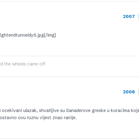
2007
lightendtunneldy6.jpg[/img]
nd the wheels came off
2006
i ocekivani ulazak, shvatljive su Sanaderove greske u koracima koj
nostavno ovu ruznu vijest znao ranije.