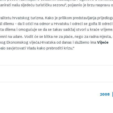
lanirati našu sljedeću turističku sezonu”, pojasnio je brzu raspravu
valitetu hrvatskog turizma. Kako je prilikom predstavljanja prijedlo
li dilemu – da li otići na odmor u Hrvatsku i odreći se golfa ili odreći
ta dilema i omogućuje se da se takav sadržaj stvori u kraće vrijeme
emni na udare. Vodit će se bitka ne za plaće, nego za radna mjesta, 
anog Ekonomskog vijeća.Hrvatska od danas i službeno ima
Vijeće
balo savjetovati Vladu kako prebroditi krizu.”
2008