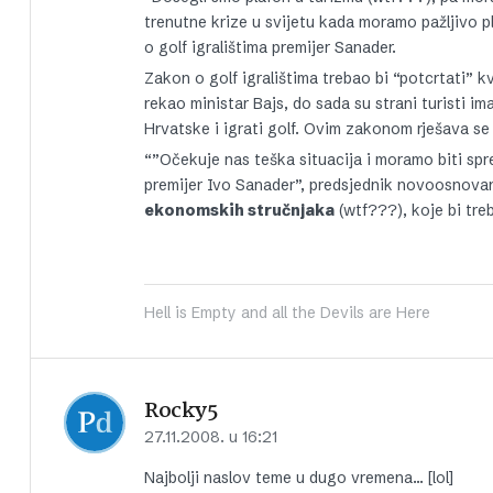
trenutne krize u svijetu kada moramo pažljivo p
o golf igralištima premijer Sanader.
Zakon o golf igralištima trebao bi “potcrtati” k
rekao ministar Bajs, do sada su strani turisti ima
Hrvatske i igrati golf. Ovim zakonom rješava se 
“”Očekuje nas teška situacija i moramo biti spr
premijer Ivo Sanader”, predsjednik novoosnov
ekonomskih stručnjaka
(wtf???), koje bi tre
Hell is Empty and all the Devils are Here
Rocky5
27.11.2008. u 16:21
Najbolji naslov teme u dugo vremena… [lol]