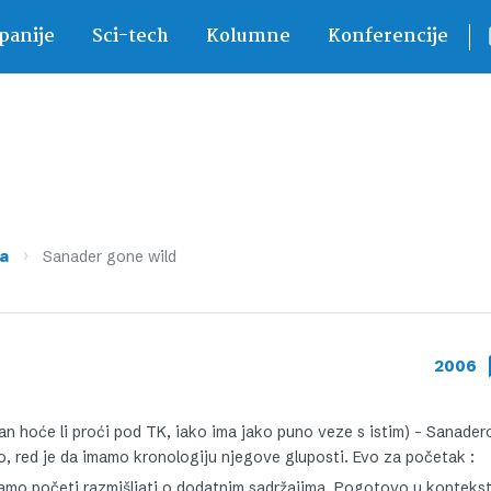
anije
Sci-tech
Kolumne
Konferencije
›
a
Sanader gone wild
2006
 hoće li proći pod TK, iako ima jako puno veze s istim) – Sanadero
o, red je da imamo kronologiju njegove gluposti. Evo za početak :
ramo početi razmišljati o dodatnim sadržajima. Pogotovo u konteks