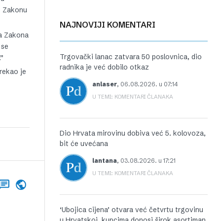
 o Zakonu
NAJNOVIJI KOMENTARI
ga Zakona
 se
Trgovački lanac zatvara 50 poslovnica, dio
.”
radnika je već dobilo otkaz
rekao je
anlaser
,
06.08.2026. u 07:14
U TEMI: KOMENTARI ČLANAKA
Dio Hrvata mirovinu dobiva već 5. kolovoza,
bit će uvećana
lantana
,
03.08.2026. u 17:21
U TEMI: KOMENTARI ČLANAKA
‘Ubojica cijena’ otvara već četvrtu trgovinu
u Hrvatskoj, kupcima donosi širok asortiman