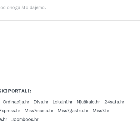
 od onoga što dajemo.
KI PORTALI:
Ordinacija.hr
Diva.hr
Lokalni.hr
Njuškalo.hr
24sata.hr
Express.hr
Miss7mama.hr
Miss7gastro.hr
Miss7.hr
a.hr
Joomboos.hr