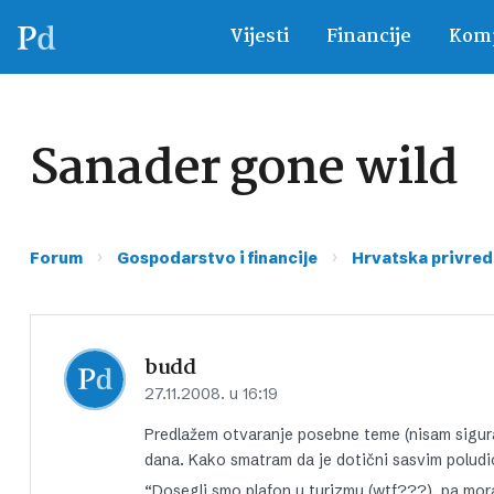
Vijesti
Financije
Komp
Sanader gone wild
›
›
Forum
Gospodarstvo i financije
Hrvatska privred
budd
27.11.2008. u 16:19
Predlažem otvaranje posebne teme (nisam siguran
dana. Kako smatram da je dotični sasvim poludi
“Dosegli smo plafon u turizmu (wtf???), pa mo