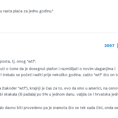
 rasta plaća za jednu godinu."
2007
osta, tj. onog "wtf".
uti o tome da je dosegnut plafon i razmišljati o novim ulaganjima i
trebalo se početi raditi prije nekoliko godina. zašto "wtf" što on 
 (također "wtf"), krajnji je čas za to. evo da smo u americi, na osno
za bi skakala (ili padala) po 5% u jednom danu. valjda će i hrvatska je
alo davno biti provedeno pa je sramota što se tek sada čini, onda s