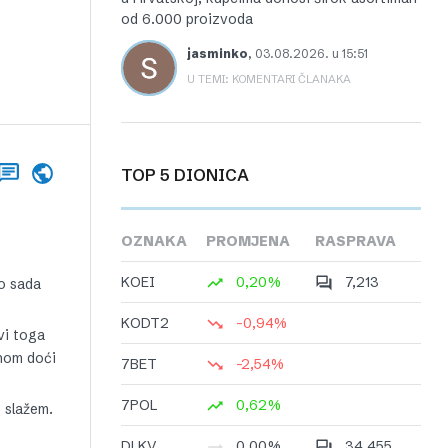
od 6.000 proizvoda
jasminko
,
03.08.2026. u 15:51
U TEMI: KOMENTARI ČLANAKA
TOP 5 DIONICA
OZNAKA
PROMJENA
RASPRAVA
KOEI
0,20%
7,213
to sada
KODT2
-0,94%
vi toga
dnom doći
7BET
-2,54%
7POL
0,62%
e slažem.
DLKV
0,00%
34,455