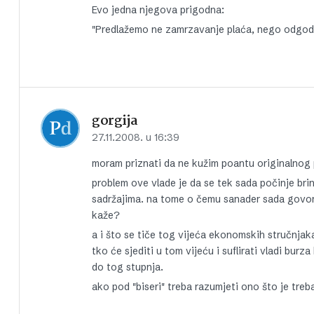
Evo jedna njegova prigodna:
"Predlažemo ne zamrzavanje plaća, nego odgodu
gorgija
27.11.2008. u 16:39
moram priznati da ne kužim poantu originalnog p
problem ove vlade je da se tek sada počinje brin
sadržajima. na tome o čemu sanader sada govori 
kaže?
a i što se tiče tog vijeća ekonomskih stručnjaka
tko će sjediti u tom vijeću i suflirati vladi bur
do tog stupnja.
ako pod "biseri" treba razumjeti ono što je treb