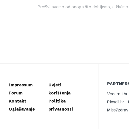
Preživljavamo od onoga što dobijemo, a živimo
PARTNERS
Impressum
Uvjeti
Forum
korištenja
Vecernji.hr
Kontakt
Politika
Pixsell.hr
Oglašavanje
privatnosti
Miss7zdrav