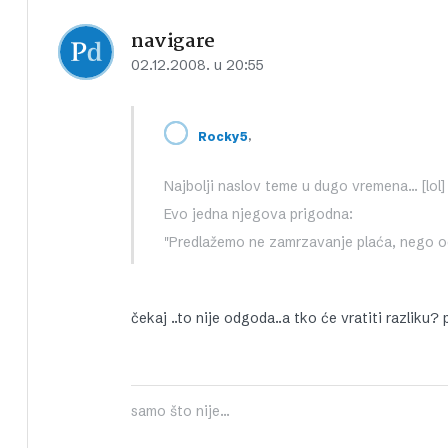
navigare
02.12.2008. u 20:55
,
Rocky5
Najbolji naslov teme u dugo vremena… [lol]
Evo jedna njegova prigodna:
"Predlažemo ne zamrzavanje plaća, nego od
čekaj ..to nije odgoda..a tko će vratiti razliku? 
samo što nije...