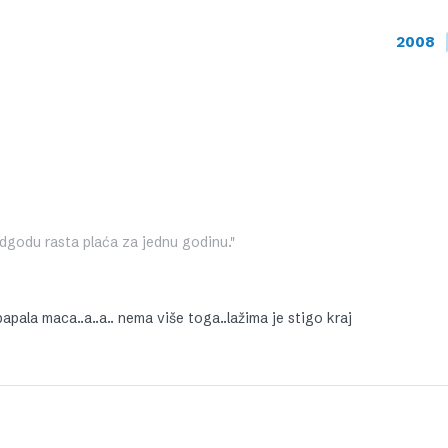
2008
godu rasta plaća za jednu godinu."
papala maca..a..a.. nema više toga..lažima je stigo kraj