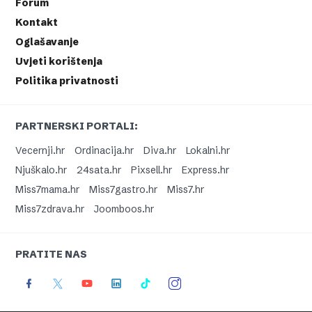
Forum
Kontakt
Oglašavanje
Uvjeti korištenja
Politika privatnosti
PARTNERSKI PORTALI:
Vecernji.hr
Ordinacija.hr
Diva.hr
Lokalni.hr
Njuškalo.hr
24sata.hr
Pixsell.hr
Express.hr
Miss7mama.hr
Miss7gastro.hr
Miss7.hr
Miss7zdrava.hr
Joomboos.hr
PRATITE NAS