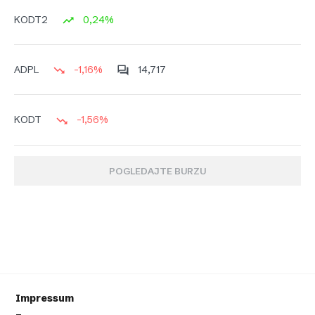
0,24%
KODT2
-1,16%
14,717
ADPL
-1,56%
KODT
POGLEDAJTE BURZU
Impressum