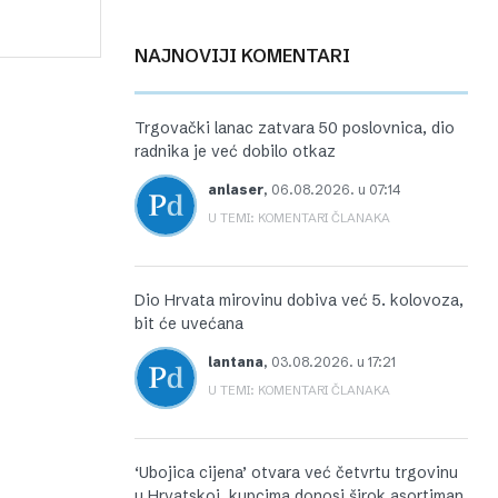
NAJNOVIJI KOMENTARI
Trgovački lanac zatvara 50 poslovnica, dio
radnika je već dobilo otkaz
anlaser
,
06.08.2026. u 07:14
U TEMI: KOMENTARI ČLANAKA
Dio Hrvata mirovinu dobiva već 5. kolovoza,
bit će uvećana
lantana
,
03.08.2026. u 17:21
U TEMI: KOMENTARI ČLANAKA
‘Ubojica cijena’ otvara već četvrtu trgovinu
u Hrvatskoj, kupcima donosi širok asortiman