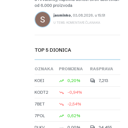
od 6.000 proizvoda
jasminko
,
03.08.2026. u 15:51
U TEMI: KOMENTARI ČLANAKA
TOP 5 DIONICA
OZNAKA
PROMJENA
RASPRAVA
KOEI
0,20%
7,213
KODT2
-0,94%
7BET
-2,54%
7POL
0,62%
DLKV
0,00%
34,455