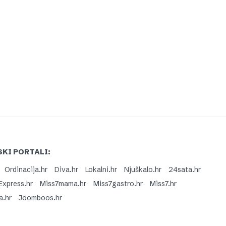
KI PORTALI:
Ordinacija.hr
Diva.hr
Lokalni.hr
Njuškalo.hr
24sata.hr
Express.hr
Miss7mama.hr
Miss7gastro.hr
Miss7.hr
a.hr
Joomboos.hr