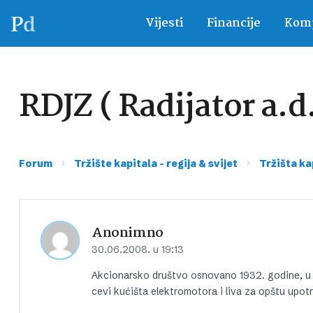
Vijesti
Financije
Komp
RDJZ ( Radijator a.d
›
›
Forum
Tržište kapitala – regija & svijet
Tržišta ka
Anonimno
30.06.2008. u 19:13
Akcionarsko društvo osnovano 1932. godine, u či
cevi kućišta elektromotora i liva za opštu upot