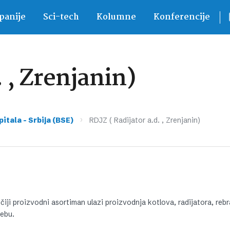
anije
Sci-tech
Kolumne
Konferencije
. , Zrenjanin)
›
pitala – Srbija (BSE)
RDJZ ( Radijator a.d. , Zrenjanin)
ji proizvodni asortiman ulazi proizvodnja kotlova, radijatora, rebr
rebu.