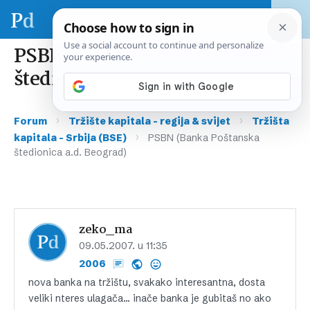
PSBN (Banka Poštanska
štedionica a.d. Beograd)
›
›
Forum
Tržište kapitala – regija & svijet
Tržišta
›
kapitala – Srbija (BSE)
PSBN (Banka Poštanska
štedionica a.d. Beograd)
zeko_ma
09.05.2007. u 11:35
2006
nova banka na tržištu, svakako interesantna, dosta
veliki nteres ulagača… inače banka je gubitaš no ako