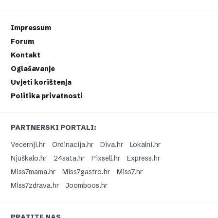
Impressum
Forum
Kontakt
Oglašavanje
Uvjeti korištenja
Politika privatnosti
PARTNERSKI PORTALI:
Vecernji.hr
Ordinacija.hr
Diva.hr
Lokalni.hr
Njuškalo.hr
24sata.hr
Pixsell.hr
Express.hr
Miss7mama.hr
Miss7gastro.hr
Miss7.hr
Miss7zdrava.hr
Joomboos.hr
PRATITE NAS