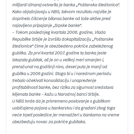
milijardi dinara) ostvarila je banka „Poštanska štedionica“.
Kako objašnjavaju u NBS, takvom rezultatu najviše je
doprinelo čišćenje bilansa banke od loše aktive pred
najavljeno pripajanje „Srpske banke“.
– Tokom poslednjeg kvartala 2006. godine, Vlada
Republike Srbije je izvršila dokapitalizaciju „Poštanske
štedionice“ čime je obezbeđeno pokriće zabeleženog
gubitka. Za prvi kvartal 2007. godine ta banka jeste
iskazala gubitak, ali je on u velikoj meri smanjen i,
preračunat na godišnji nivo, deset puta je manji od
gubitka u 2006 godini. Stoga bi u i narednom periodu
trebalo očekivati konsolidaciju i unapređenje
profitabilnosti banke, bez rizika za sigurnost sredstava
klijenata banke – kažu u Narodnoj banci Srbije.
U NBS tvrde da je privremeno poslovanje s gubitkom
uobičajena pojava u bankarstvu i da građani zbog toga
neće trpeti posledice jer menadžeri u bankama na vreme
obezbeđuju novac za pokriće gubitaka.