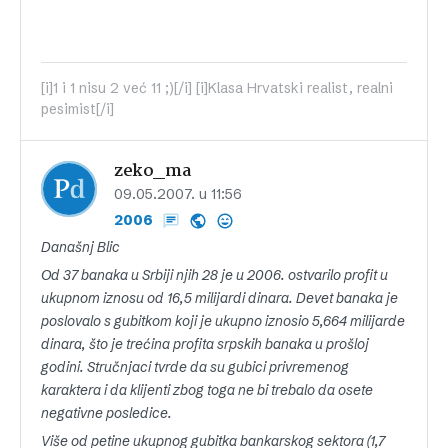
[i]1 i 1 nisu 2 već 11 ;)[/i] [i]Klasa Hrvatski realist, realni
pesimist[/i]
zeko_ma
09.05.2007. u 11:56
2006
Današnj Blic
Od 37 banaka u Srbiji njih 28 je u 2006. ostvarilo profit u
ukupnom iznosu od 16,5 milijardi dinara. Devet banaka je
poslovalo s gubitkom koji je ukupno iznosio 5,664 milijarde
dinara, što je trećina profita srpskih banaka u prošloj
godini. Stručnjaci tvrde da su gubici privremenog
karaktera i da klijenti zbog toga ne bi trebalo da osete
negativne posledice.
Više od petine ukupnog gubitka bankarskog sektora (1,7