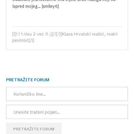
ispred mojeg… [smiley6]
[i]1 i 1 nisu 2 već 11 ;)[/i] [i]Klasa Hrvatski realist, realni
pesimist[/i]
PRETRAŽITE FORUM
PRETRAŽITE FORUM