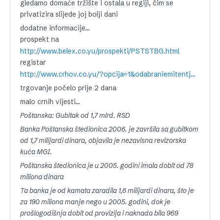
gledamo domaće tržište i ostala u regiji, čim se
privatizira slijede joj bolji dani
dodatne informacije…
prospekt na
http://www.belex.co.yu/prospekti/PSTSTBG.html
registar
http://www.crhov.co.yu/?opcija=1&odabraniemitentjmb=07004893&isin=RSPSBGE91948
trgovanje počelo prije 2 dana
malo crnih vijesti…
Poštanska: Gubitak od 1,7 mlrd. RSD
Banka Poštanska štedionica 2006. je završila sa gubitkom
od 1,7 milijardi dinara, objavila je nezavisna revizorska
kuća MGI.
Poštanska štedionica je u 2005. godini imala dobit od 78
miliona dinara
Ta banka je od kamata zaradila 1,6 milijardi dinara, što je
za 190 miliona manje nego u 2005. godini, dok je
prošlogodišnja dobit od provizija i naknada bila 969