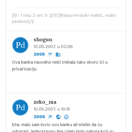
[i]1 i 1 nisu 2 već 11 ;)[/i] [i]Klasa Hrvatski realist, realni
pesimist[/i]
shogun
10.05.2007. u 02:08
2005
Ova banka navodno nebi trebala tako skoro ići u
privatizaciju
zeko_ma
10.05.2007. u 10:15
2006
btw. malo sam lovio ovu banku ali mislim da ću
odustati, jednostavno ima cijelo brdo naloga koji su