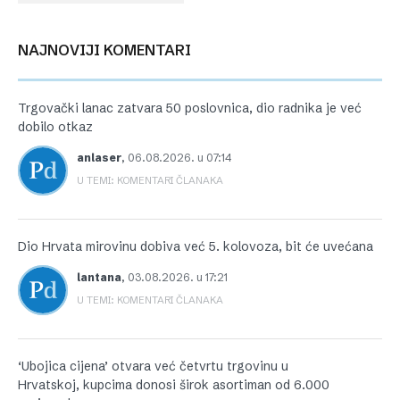
NAJNOVIJI KOMENTARI
Trgovački lanac zatvara 50 poslovnica, dio radnika je već
dobilo otkaz
anlaser
,
06.08.2026. u 07:14
U TEMI: KOMENTARI ČLANAKA
Dio Hrvata mirovinu dobiva već 5. kolovoza, bit će uvećana
lantana
,
03.08.2026. u 17:21
U TEMI: KOMENTARI ČLANAKA
‘Ubojica cijena’ otvara već četvrtu trgovinu u
Hrvatskoj, kupcima donosi širok asortiman od 6.000