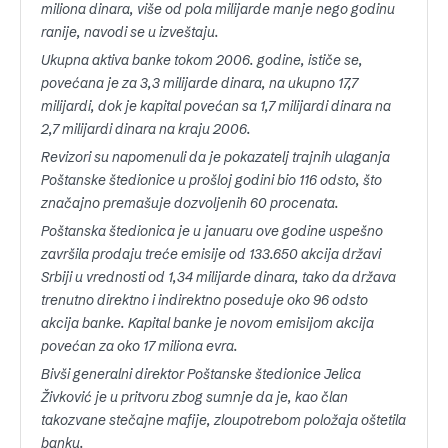
miliona dinara, više od pola milijarde manje nego godinu
ranije, navodi se u izveštaju.
Ukupna aktiva banke tokom 2006. godine, ističe se,
povećana je za 3,3 milijarde dinara, na ukupno 17,7
milijardi, dok je kapital povećan sa 1,7 milijardi dinara na
2,7 milijardi dinara na kraju 2006.
Revizori su napomenuli da je pokazatelj trajnih ulaganja
Poštanske štedionice u prošloj godini bio 116 odsto, što
značajno premašuje dozvoljenih 60 procenata.
Poštanska štedionica je u januaru ove godine uspešno
završila prodaju treće emisije od 133.650 akcija državi
Srbiji u vrednosti od 1,34 milijarde dinara, tako da država
trenutno direktno i indirektno poseduje oko 96 odsto
akcija banke. Kapital banke je novom emisijom akcija
povećan za oko 17 miliona evra.
Bivši generalni direktor Poštanske štedionice Jelica
Živković je u pritvoru zbog sumnje da je, kao član
takozvane stečajne mafije, zloupotrebom položaja oštetila
banku.