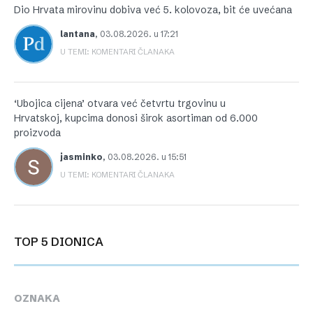
Dio Hrvata mirovinu dobiva već 5. kolovoza, bit će uvećana
lantana
,
03.08.2026. u 17:21
U TEMI: KOMENTARI ČLANAKA
‘Ubojica cijena’ otvara već četvrtu trgovinu u
Hrvatskoj, kupcima donosi širok asortiman od 6.000
proizvoda
jasminko
,
03.08.2026. u 15:51
U TEMI: KOMENTARI ČLANAKA
TOP 5 DIONICA
OZNAKA