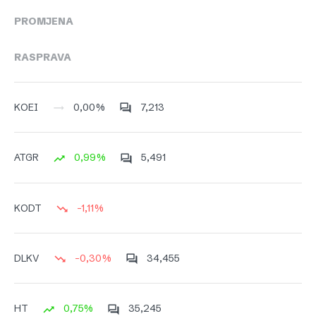
PROMJENA
RASPRAVA
0,00%
7,213
KOEI
0,99%
5,491
ATGR
-1,11%
KODT
-0,30%
34,455
DLKV
0,75%
35,245
HT