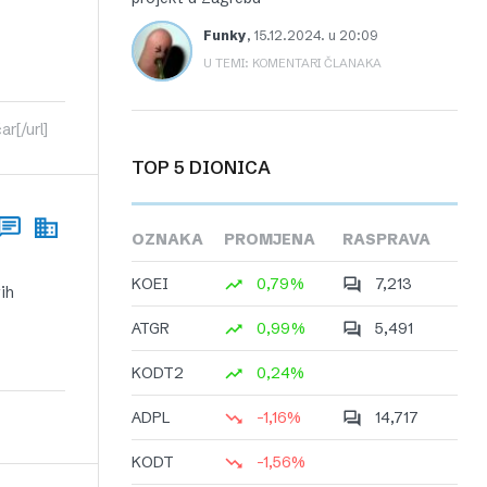
Funky
,
15.12.2024. u 20:09
U TEMI: KOMENTARI ČLANAKA
r[/url]
TOP 5 DIONICA
OZNAKA
PROMJENA
RASPRAVA
KOEI
0,79%
7,213
vih
ATGR
0,99%
5,491
KODT2
0,24%
ADPL
-1,16%
14,717
KODT
-1,56%