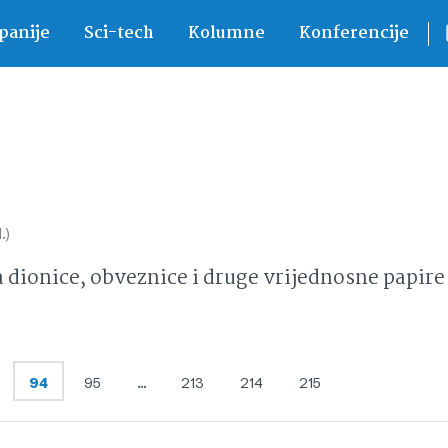
anije
Sci-tech
Kolumne
Konferencije
.)
ionice, obveznice i druge vrijednosne papire 
94
95
…
213
214
215