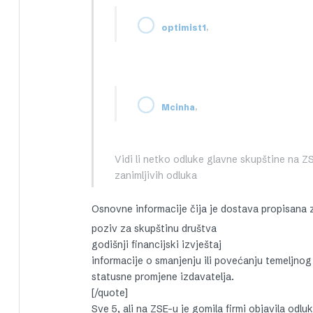
,
optimist1
,
Mcinha
Vidi li netko odluke glavne skupštine na ZS
zanimljivih odluka
Osnovne informacije čija je dostava propisana 
poziv za skupštinu društva
godišnji financijski izvještaj
informacije o smanjenju ili povećanju temeljnog
statusne promjene izdavatelja.
[/quote]
Sve 5, ali na ZSE-u je gomila firmi objavila odl