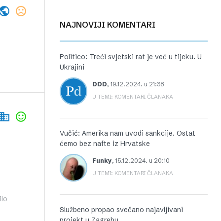
NAJNOVIJI KOMENTARI
Politico: Treći svjetski rat je već u tijeku. U
Ukrajini
DDD
,
19.12.2024. u 21:38
U TEMI: KOMENTARI ČLANAKA
Vučić: Amerika nam uvodi sankcije. Ostat
ćemo bez nafte iz Hrvatske
Funky
,
15.12.2024. u 20:10
U TEMI: KOMENTARI ČLANAKA
ilo
Službeno propao svečano najavljivani
projekt u Zagrebu