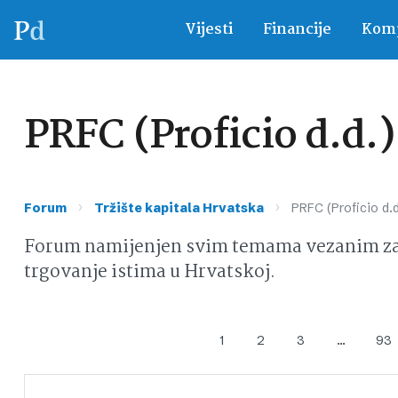
Vijesti
Financije
Komp
PRFC (Proficio d.d.)
›
›
Forum
Tržište kapitala Hrvatska
PRFC (Proficio d.d
Forum namijenjen svim temama vezanim za d
trgovanje istima u Hrvatskoj.
1
2
3
…
93