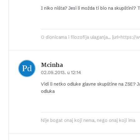
I niko ništa? Jesi li možda ti bio na skupštini? 
O dionicama i filozofija ulaganja... [url=http
Mcinha
02.09.2013. u 12:14
Vidi li netko odluke glavne skupštine na ZSE? Ja
odluka
Nije bogat onaj koji nema, nego onaj koji ima