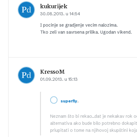
kukurijek
30.08.2013. u 14:54
I pocinje se gradjenje vecim nalozima.
Tko zeli van savrsena prilika. Ugodan vikend.
KressoM
01.09.2013. u 15:13
,
superfly
Neznam što bi rekao…dat je nekakav rok o
alternativa ako bude bilo potrebno dokapita
priupitati o tome na njihovoj skupštini ko