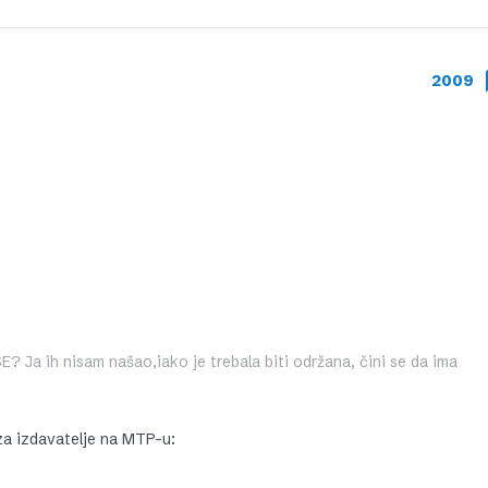
2009
E? Ja ih nisam našao,iako je trebala biti održana, čini se da ima
za izdavatelje na MTP-u: