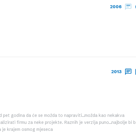
2006
2013
d pet godina da će se možda to napraviti…možda kao nekakva
lizirati firmu za neke projekte. Raznih je verzija puno…najbolje bi b
ja je krajem osmog mjeseca