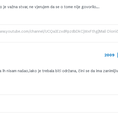
To je važna stvar, ne vjerujem da se o tome nije govorilo….
s://www.youtube.com/channel/UCQaIEzxdRpzdbDkCjWxFthg]Mali Dioniča
2009
 ih nisam našao,iako je trebala biti održana, čini se da ima zanimlji