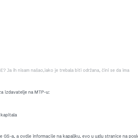
E? Ja ih nisam našao,iako je trebala biti održana, čini se da ima
za izdavatelje na MTP-u:
 kapitala
uke GS-a, a ovdje informacije na kapaljku, evo u uglu stranice na po