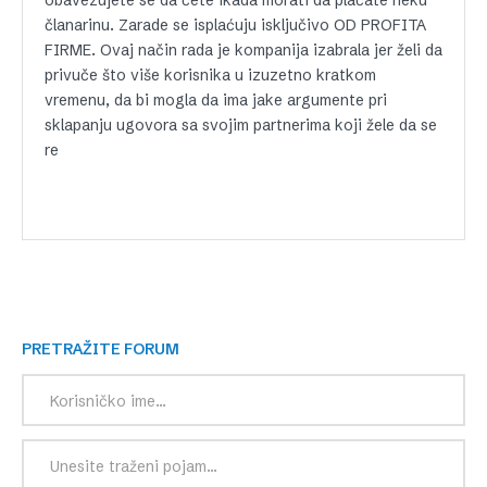
članarinu. Zarade se isplaćuju isključivo OD PROFITA
FIRME. Ovaj način rada je kompanija izabrala jer želi da
privuče što više korisnika u izuzetno kratkom
vremenu, da bi mogla da ima jake argumente pri
sklapanju ugovora sa svojim partnerima koji žele da se
re
PRETRAŽITE FORUM