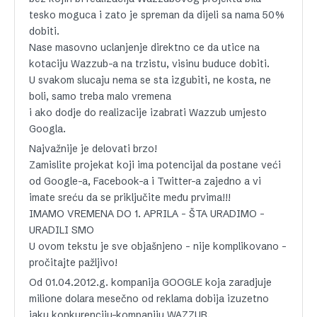
tesko moguca i zato je spreman da dijeli sa nama 50%
dobiti.
Nase masovno uclanjenje direktno ce da utice na
kotaciju Wazzub-a na trzistu, visinu buduce dobiti.
U svakom slucaju nema se sta izgubiti, ne kosta, ne
boli, samo treba malo vremena
i ako dodje do realizacije izabrati Wazzub umjesto
Googla.
Najvažnije je delovati brzo!
Zamislite projekat koji ima potencijal da postane veći
od Google-a, Facebook-a i Twitter-a zajedno a vi
imate sreću da se priključite među prvima!!!
IMAMO VREMENA DO 1. APRILA – ŠTA URADIMO –
URADILI SMO
U ovom tekstu je sve objašnjeno – nije komplikovano –
pročitajte pažljivo!
Od 01.04.2012.g. kompanija GOOGLE koja zaradjuje
milione dolara mesečno od reklama dobija izuzetno
jaku konkurenciju-kompaniju WAZZUB.