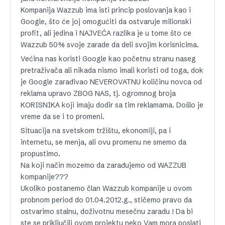
Kompanija Wazzub ima isti princip poslovanja kao i
Google, što će joj omogućiti da ostvaruje milionski
profit, ali jedina i NAJVEĆA razlika je u tome što ce
Wazzub 50% svoje zarade da deli svojim korisnicima.
Većina nas koristi Google kao početnu stranu naseg
pretraživača ali nikada nismo imali koristi od toga, dok
je Google zarađivao NEVEROVATNU količinu novca od
reklama upravo ZBOG NAS, tj. ogromnog broja
KORISNIKA koji imaju dodir sa tim reklamama. Došlo je
vreme da se i to promeni.
Situacija na svetskom tržištu, ekonomiji, pa i
internetu, se menja, ali ovu promenu ne smemo da
propustimo.
Na koji način mozemo da zarađujemo od WAZZUB
kompanije???
Ukoliko postanemo član Wazzub kompanije u ovom
probnom period do 01.04.2012.g., stičemo pravo da
ostvarimo stalnu, doživotnu mesečnu zaradu ! Da bi
ste se priključili ovom projektu neko Vam mora poslati