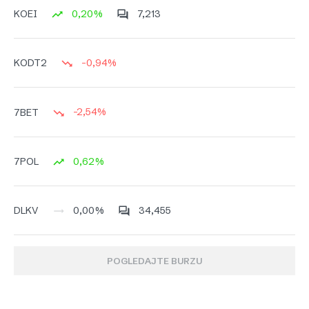
0,20%
7,213
KOEI
-0,94%
KODT2
-2,54%
7BET
0,62%
7POL
0,00%
34,455
DLKV
POGLEDAJTE BURZU