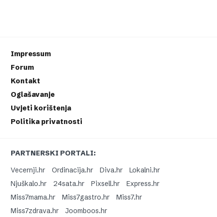
Impressum
Forum
Kontakt
Oglašavanje
Uvjeti korištenja
Politika privatnosti
PARTNERSKI PORTALI:
Vecernji.hr
Ordinacija.hr
Diva.hr
Lokalni.hr
Njuškalo.hr
24sata.hr
Pixsell.hr
Express.hr
Miss7mama.hr
Miss7gastro.hr
Miss7.hr
Miss7zdrava.hr
Joomboos.hr