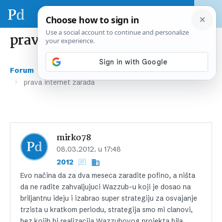
prava internet zarada
›
›
Forum
Gospodarstvo i financije
Opće financije
›
prava internet zarada
mirko78
08.03.2012. u 17:48
2012
Evo načina da za dva meseca zaradite pofino, a ništa
da ne radite zahvaljujuci Wazzub-u koji je dosao na
briljantnu ideju i izabrao super strategiju za osvajanje
trzista u kratkom periodu, strategija smo mi clanovi,
bez kojih bi realizacija Wazzubovog projekta bila