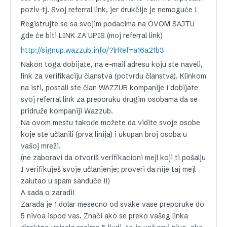
poziv-tj. Svoj referral link, jer drukčije je nemoguće !
Registrujte se sa svojim podacima na OVOM SAJTU
gde će biti LINK ZA UPIS (moj referral link)
http://signup.wazzub.info/?lrRef=a16a21b3
Nakon toga dobijate, na e-mail adresu koju ste naveli,
link za verifikaciju članstva (potvrdu članstva). Klinkom
na isti, postali ste član WAZZUB kompanije i dobijate
svoj referral link za preporuku drugim osobama da se
pridruže kompaniji Wazzub.
Na ovom mestu takođe možete da vidite svoje osobe
koje ste učlanili (prva linija) i ukupan broj osoba u
vašoj mreži.
(ne zaboravi da otvoriš verifikacioni mejl koji ti pošalju
I verifikuješ svoje učlanjenje; proveri da nije taj mejl
zalutao u spam sanduče !!)
A sada o zaradi!
Zarada je 1 dolar mesecno od svake vase preporuke do
5 nivoa ispod vas. Znači ako se preko vašeg linka