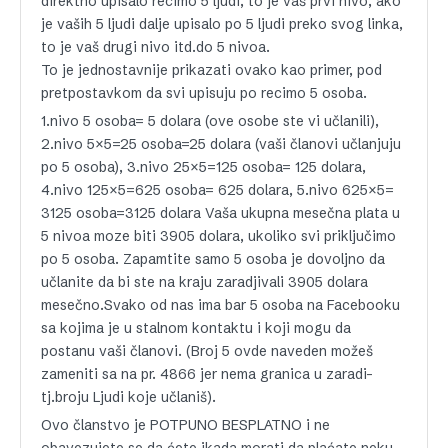
direktno upisalo recimo 5 ljudi, to je vaš prvi nivo, ako
je vaših 5 ljudi dalje upisalo po 5 ljudi preko svog linka,
to je vaš drugi nivo itd.do 5 nivoa.
To je jednostavnije prikazati ovako kao primer, pod
pretpostavkom da svi upisuju po recimo 5 osoba.
1.nivo 5 osoba= 5 dolara (ove osobe ste vi učlanili),
2.nivo 5×5=25 osoba=25 dolara (vaši članovi učlanjuju
po 5 osoba), 3.nivo 25×5=125 osoba= 125 dolara,
4.nivo 125×5=625 osoba= 625 dolara, 5.nivo 625×5=
3125 osoba=3125 dolara Vaša ukupna mesečna plata u
5 nivoa moze biti 3905 dolara, ukoliko svi priključimo
po 5 osoba. Zapamtite samo 5 osoba je dovoljno da
učlanite da bi ste na kraju zaradjivali 3905 dolara
mesečno.Svako od nas ima bar 5 osoba na Facebooku
sa kojima je u stalnom kontaktu i koji mogu da
postanu vaši članovi. (Broj 5 ovde naveden možeš
zameniti sa na pr. 4866 jer nema granica u zaradi-
tj.broju Ljudi koje učlaniš).
Ovo članstvo je POTPUNO BESPLATNO i ne
obavezujete se da ćete ikada morati da plaćate neku