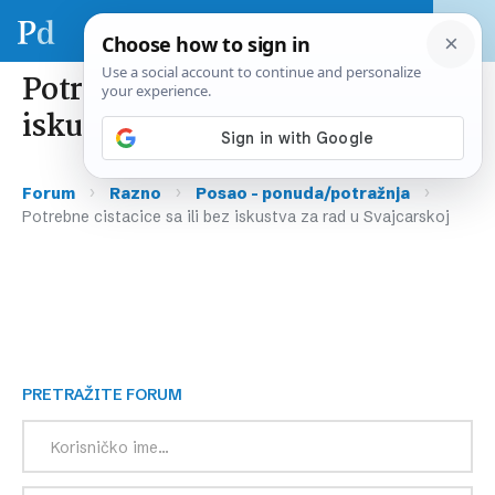
Potrebne cistacice sa ili bez
iskustva za rad u Svajcarskoj
›
›
›
Forum
Razno
Posao – ponuda/potražnja
Potrebne cistacice sa ili bez iskustva za rad u Svajcarskoj
PRETRAŽITE FORUM