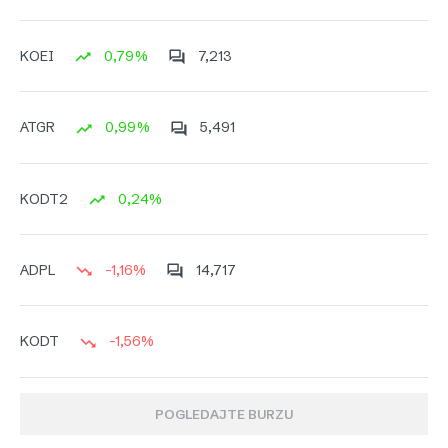
0,79%
7,213
KOEI
0,99%
5,491
ATGR
0,24%
KODT2
-1,16%
14,717
ADPL
-1,56%
KODT
POGLEDAJTE BURZU