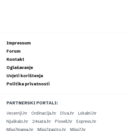
Impressum
Forum
Kontakt
Oglašavanje
Uvjeti korištenja
Politika privatnosti
PARTNERSKI PORTALI:
Vecernji.hr
Ordinacija.hr
Diva.hr
Lokalni.hr
Njuškalo.hr
24sata.hr
Pixsell.hr
Express.hr
Miss7mama.hr
Miss7gastro.hr
Miss7.hr