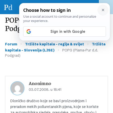
POPG (Plama-Pur d.d.
Podgrad)
›
›
Forum
Tržište kapitala – regija & svijet
Tržišta
›
kapitala – Slovenija (LJSE)
POPG (Plama-Pur d.d.
Podgrad)
Anonimno
03.07.2008. u 18:41
Dioničko društvo koje se bavi proizvodnjom i
preradom mekih poliuretanskih pjena, koje se koriste
za automobilska sjedala, presvlake, spužve, obuću i