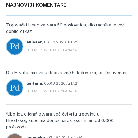
NAJNOVIJI KOMENTARI
Trgovački lanac zatvara 50 poslovnica, dio radnika je već
dobilo otkaz
anlaser
,
06.08.2026. u 07:14
U TEMI: KOMENTARI ČLANAKA
Dio Hrvata mirovinu dobiva već 5. kolovoza, bit će uvećana
lantana
,
03.08.2026. u 17:21
U TEMI: KOMENTARI ČLANAKA
‘Ubojica cijena’ otvara već četvrtu trgovinu u
Hrvatskoj, kupcima donosi širok asortiman od 6.000
proizvoda
jasminko
,
03.08.2026. u 15:51