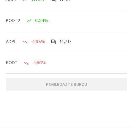
0,24%
KODT2
-1,93%
14,717
ADPL
-1,56%
KODT
POGLEDAJTE BURZU