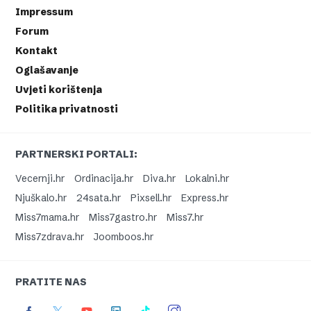
Impressum
Forum
Kontakt
Oglašavanje
Uvjeti korištenja
Politika privatnosti
PARTNERSKI PORTALI:
Vecernji.hr
Ordinacija.hr
Diva.hr
Lokalni.hr
Njuškalo.hr
24sata.hr
Pixsell.hr
Express.hr
Miss7mama.hr
Miss7gastro.hr
Miss7.hr
Miss7zdrava.hr
Joomboos.hr
PRATITE NAS