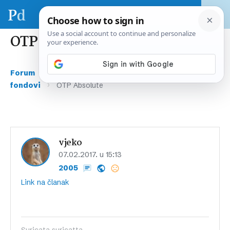
OTP Absolute
›
›
Forum
Gospodarstvo i financije
Investicijski
›
fondovi
OTP Absolute
vjeko
07.02.2017. u 15:13
2005
Link na članak
Suricata suricatta