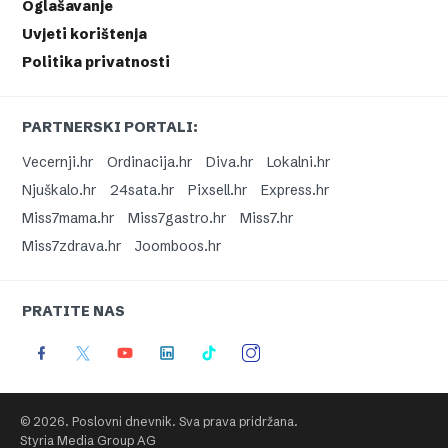
Oglašavanje
Uvjeti korištenja
Politika privatnosti
PARTNERSKI PORTALI:
Vecernji.hr
Ordinacija.hr
Diva.hr
Lokalni.hr
Njuškalo.hr
24sata.hr
Pixsell.hr
Express.hr
Miss7mama.hr
Miss7gastro.hr
Miss7.hr
Miss7zdrava.hr
Joomboos.hr
PRATITE NAS
© 2026. Poslovni dnevnik. Sva prava pridržana.
Styria Media Group AG