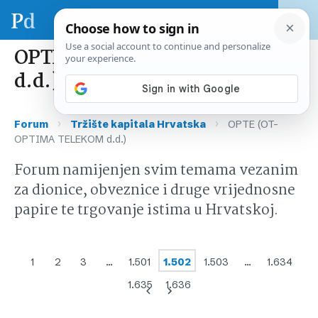
OPTE (OT-OPTIMA TELEKOM
d.d.)
›
›
Forum
Tržište kapitala Hrvatska
OPTE (OT-
OPTIMA TELEKOM d.d.)
Forum namijenjen svim temama vezanim
za dionice, obveznice i druge vrijednosne
papire te trgovanje istima u Hrvatskoj.
1
2
3
…
1.501
1.502
1.503
…
1.634
1.635
1.636