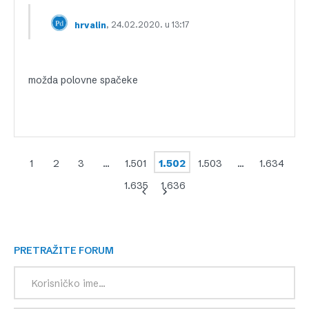
, 24.02.2020. u 13:17
hrvalin
možda polovne spačeke
1
2
3
…
1.501
1.502
1.503
…
1.634
1.635
1.636
PRETRAŽITE FORUM