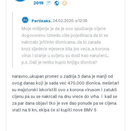
2019
, 24.02.2020. u 12:35
Pertinaks
Moje mišljenje je da je ovo spuštanje cijene
dogovoreno izmedu više pojedinaca da bi se
nakrcalo jeftinim dionicama..da bi zarada
kroz sljedeće mjesece bila jos veća..a korona
virus i stanje u svijetu su dosli kao naručeni…
p.s. Dali je netko kupio knjigu dionica?
naravno..ukupan promet u zadnja 3 dana je manji od
ovog danas koji je sada već 470.000 dionica. mešetari
su majstorski iskoristili ovo s korona virusom i zatukli
cijenu pa su se nakrcali na dnu vreće do vrha i kad se
za par dana objavi tko je sve dao ponude pa se cijena
vrati na 9 kn, ekipa će si kupiti nove BMV 5