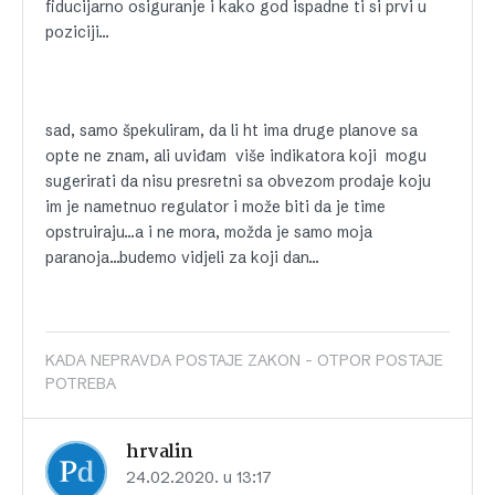
fiducijarno osiguranje i kako god ispadne ti si prvi u
poziciji…
sad, samo špekuliram, da li ht ima druge planove sa
opte ne znam, ali uviđam više indikatora koji mogu
sugerirati da nisu presretni sa obvezom prodaje koju
im je nametnuo regulator i može biti da je time
opstruiraju…a i ne mora, možda je samo moja
paranoja…budemo vidjeli za koji dan…
KADA NEPRAVDA POSTAJE ZAKON - OTPOR POSTAJE
POTREBA
hrvalin
24.02.2020. u 13:17