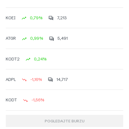
0,79%
7,213
KOEI
0,99%
5,491
ATGR
0,24%
KODT2
-1,16%
14,717
ADPL
-1,56%
KODT
POGLEDAJTE BURZU