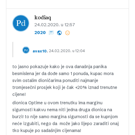
kodiaq
24.02.2020. u 12:57
2020
, 24.02.2020. u 12:04
avax10
to jasno pokazuje kako je ova današnja panika
besmislena jer da dođe samo 1 ponuda, kupac mora
svim ostalim dioničarima ponuditi najmanje
tromjesečni prosjek koji je čak +20% iznad trenutne
cijene!
dionica Optime u ovom trenutku ima marginu
sigurnosti kakvu nema niti jedna druga dionica na
burzi! to nije samo margina sigurnosti da se kupnjom
neće izgubiti, nego da može jako lijepo zaraditi onaj
tko kupuje po sadašnjim cijenama!