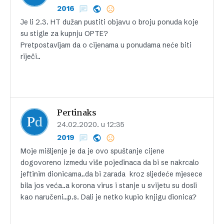
2016
Je li 2.3. HT dužan pustiti objavu o broju ponuda koje
su stigle za kupnju OPTE?
Pretpostavljam da o cijenama u ponudama neće biti
riječi..
Pertinaks
24.02.2020. u 12:35
2019
Moje mišljenje je da je ovo spuštanje cijene
dogovoreno izmedu više pojedinaca da bi se nakrcalo
jeftinim dionicama..da bi zarada kroz sljedeće mjesece
bila jos veća..a korona virus i stanje u svijetu su dosli
kao naručeni…p.s. Dali je netko kupio knjigu dionica?