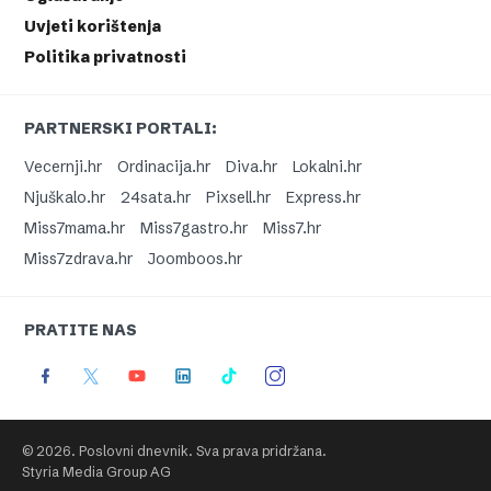
Uvjeti korištenja
Politika privatnosti
PARTNERSKI PORTALI:
Vecernji.hr
Ordinacija.hr
Diva.hr
Lokalni.hr
Njuškalo.hr
24sata.hr
Pixsell.hr
Express.hr
Miss7mama.hr
Miss7gastro.hr
Miss7.hr
Miss7zdrava.hr
Joomboos.hr
PRATITE NAS
© 2026. Poslovni dnevnik. Sva prava pridržana.
Styria Media Group AG