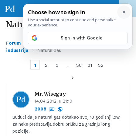
Natural Gas
›
›
Forum
Gospodarstvo i financije
IT i ICT
›
industrija
Natural Gas
1
2
3
…
30
31
32
Mr.Wiseguy
14.04.2012. u 21:10
2008
Budući da je natural gas dotakao svoj 10 godisnji low,
za neke predstavlja dobru priliku za gradnju long
pozicije.