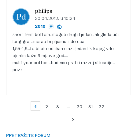
philips
20.04.2012. u 10:24
2010
short term bottom…moguć drugi tjedan…ali gledajući
long graf…morao bi pljusnuti do cca
1,55-1,6…to bi bio odličan ulaz…jedan lik kojeg vrlo
cjenim kaže 9 mj.ove god….
multi year bottom…budemo pratili razvoj situacije…
pozz
1
2
3
…
30
31
32
PRETRAŽITE FORUM