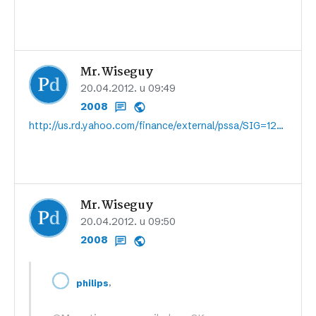
Mr.Wiseguy
20.04.2012. u 09:49
2008
http://us.rd.yahoo.com/finance/external/pssa/SIG=125itqs33/*http://seekingalpha.com/article/512071-etps-for-trading-natural-gas?source=yahoo
Mr.Wiseguy
20.04.2012. u 09:50
2008
,
philips