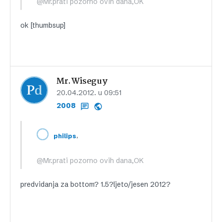
@Mr.prati pozorno ovih dana,OK
ok [thumbsup]
Mr.Wiseguy
20.04.2012. u 09:51
2008
,
philips
@Mr.prati pozorno ovih dana,OK
predvidanja za bottom? 1.5?ljeto/jesen 2012?