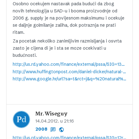
Osobno ocekujem nastavak pada budući da zbog
novih tehnologija u SAD-u i booma proizvodnje od
2006 g. supply je na povijesnom maksimumu i ocekuje
se daljnje golmilanje zaliha, dok potraznja ne prati
ritam.
Za pocetak nekoliko zanimljivim razmisljanja i osvrta
zasto je cijena di je i sta se moze ocekivati u
budućnosti.
http://us.rd.yahoo.com/finance/external/pssa/SIG=132ehv981/*http://seekingalpha.com/article/493521-natural-gas-why-prices-are-headed-lower-and-how-to-profit?source=yahoo
http://www.huffingtonpost.com/daniel-dicker/natural-gas_b_1419329.html
http://www.google.hr/url?sa=t&rct=j&q=%20natural%20gas%202012&source=web&cd=4&ved=0CE4QFjAD&url=http%3A%2F%2Fenergybusiness.in%2Fnatural-gas-outlook-2012-13%2F&ei=uLqJT5zfCozc4QT6rsH4CQ&usg=AFQjCNHYBqNKf4MSdg21fNXfbOcKGp-H3g&cad=rja
Mr.Wiseguy
14.04.2012. u 21:16
2008
http://us.rd.yahoo.com/finance/external/pssa/SIG=12rotfnd6/*http://seekingalpha.com/article/496461-chesapeake-will-race-higher-on-natural-gas-upswing?source=yahoo