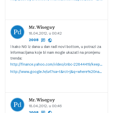
Mr.Wiseguy
18.04.2012. u 00:42
2008
i kako NG iz dana u dan radi novi bottom, u potrazi za
informacijama koje bi nam mogle ukazati na promjenu
trenda:
http://finance.yahoo.com/video/cnbc-22844419/keeping-the-u-s-oil-supply-s-a-f-e-28967691.html;_ylt=AjoY9IsE3_IMD4kVJqvd0sCiuYdG;_ylu=X3oDMTJzdjU2cTViBG1pdANGUCBGaW5hbmNlIEZlYXR1cmVkIFZpZGVvcwRwa2cDMjg5Njc2OTEEcG9zAzIEc2VjA01lZGlhRmVhdHVyZWRDYXJvdXNlbE5ldHdvcmtBd2FyZQR2ZXID;_ylg=X3oDMTFvdnRqYzJoBGludGwDdXMEbGFuZwNlbi11cwRwc3RhaWQDBHBzdGNhdANob21lBHB0A3NlY3Rpb25zBHRlc3QD;_ylv=3
http://www.google.hr/url?sa=t&rct=j&q=where%20natural%20gas%20prices%202012-2013&source=web&cd=1&ved=0CDIQFjAA&url=http%3A%2F%2Fwww.energysolutionsinc.com%2Face-files%2Fanalysis%2FNat_Gas_Outlook_07_11_Exec_Sum.pdf&ei=lvGNT_S0C6Ge0QWawtnYDA&usg=AFQjCNHIhjTr-QeDr3ctkbFj4vkMYo-gAQ&cad=rja
Mr.Wiseguy
18.04.2012. u 00:46
2008