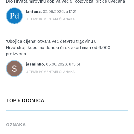
Dio Hrvata mirovinu dobiva već 5. kolovoza, bit će uvećana
lantana
,
03.08.2026. u 17:21
U TEMI: KOMENTARI ČLANAKA
‘Ubojica cijena’ otvara već četvrtu trgovinu u
Hrvatskoj, kupcima donosi širok asortiman od 6.000
proizvoda
jasminko
,
03.08.2026. u 15:51
U TEMI: KOMENTARI ČLANAKA
TOP 5 DIONICA
OZNAKA