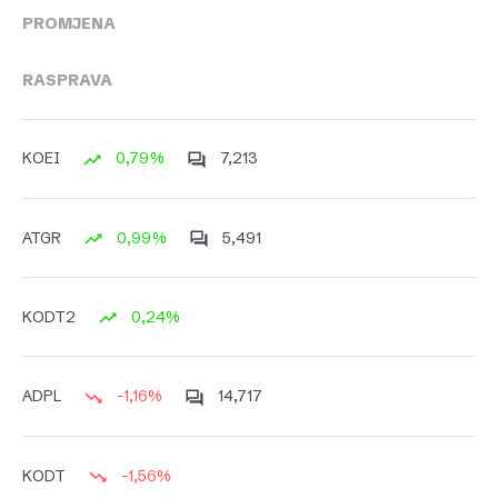
PROMJENA
RASPRAVA
0,79%
7,213
KOEI
0,99%
5,491
ATGR
0,24%
KODT2
-1,16%
14,717
ADPL
-1,56%
KODT