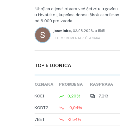
‘Ubojica cijena’ otvara već četvrtu trgovinu
u Hrvatskoj, kupcima donosi širok asortiman
od 6.000 proizvoda
jasminko
,
03.08.2026. u 15:51
U TEMI: KOMENTARI ČLANAKA
TOP 5 DIONICA
OZNAKA
PROMJENA
RASPRAVA
KOEI
0,20%
7,213
KODT2
-0,94%
7BET
-2,54%