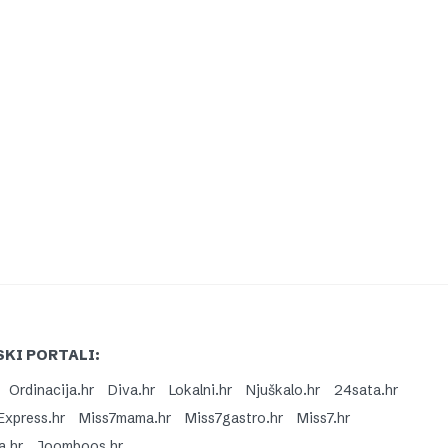
KI PORTALI:
Ordinacija.hr
Diva.hr
Lokalni.hr
Njuškalo.hr
24sata.hr
Express.hr
Miss7mama.hr
Miss7gastro.hr
Miss7.hr
a.hr
Joomboos.hr