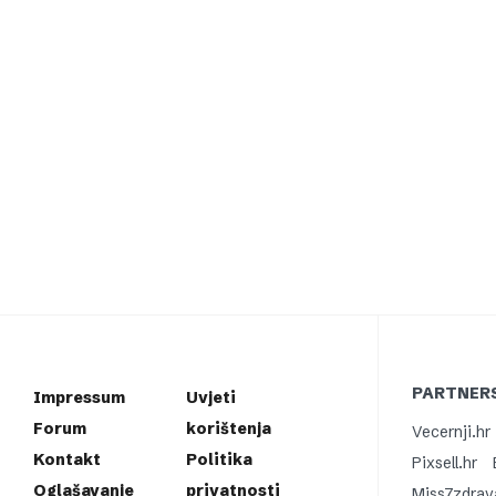
PARTNERS
Impressum
Uvjeti
Forum
korištenja
Vecernji.hr
Kontakt
Politika
Pixsell.hr
Oglašavanje
privatnosti
Miss7zdrav