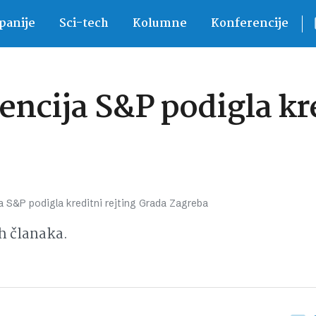
anije
Sci-tech
Kolumne
Konferencije
encija S&P podigla kr
a S&P podigla kreditni rejting Grada Zagreba
h članaka.