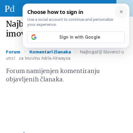
Najbogatiji Slovenci u utrci za
imovinu Adria Airwaysa
›
›
Forum
Komentari članaka
Najbogatiji Slovenci u
utrci za imovinu Adria Airwaysa
Forum namijenjen komentiranju
objavljenih članaka.