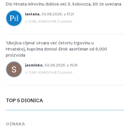
Dio Hrvata mirovinu dobiva već 5. kolovoza, bit će uvećana
lantana
,
03.08.2026. u 17:21
U TEMI: KOMENTARI ČLANAKA
‘Ubojica cijena’ otvara već četvrtu trgovinu u
Hrvatskoj, kupcima donosi širok asortiman od 6.000
proizvoda
jasminko
,
03.08.2026. u 15:51
U TEMI: KOMENTARI ČLANAKA
TOP 5 DIONICA
OZNAKA