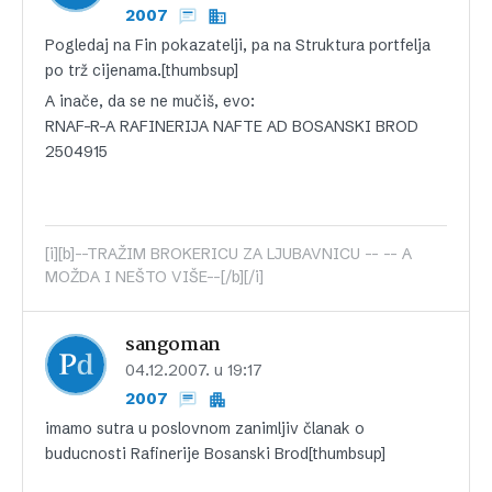
2007
Pogledaj na Fin pokazatelji, pa na Struktura portfelja
po trž cijenama.[thumbsup]
A inače, da se ne mučiš, evo:
RNAF-R-A RAFINERIJA NAFTE AD BOSANSKI BROD
2504915
[i][b]--TRAŽIM BROKERICU ZA LJUBAVNICU -- -- A
MOŽDA I NEŠTO VIŠE--[/b][/i]
sangoman
04.12.2007. u 19:17
2007
imamo sutra u poslovnom zanimljiv članak o
buducnosti Rafinerije Bosanski Brod[thumbsup]