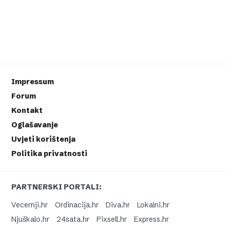
Impressum
Forum
Kontakt
Oglašavanje
Uvjeti korištenja
Politika privatnosti
PARTNERSKI PORTALI:
Vecernji.hr
Ordinacija.hr
Diva.hr
Lokalni.hr
Njuškalo.hr
24sata.hr
Pixsell.hr
Express.hr