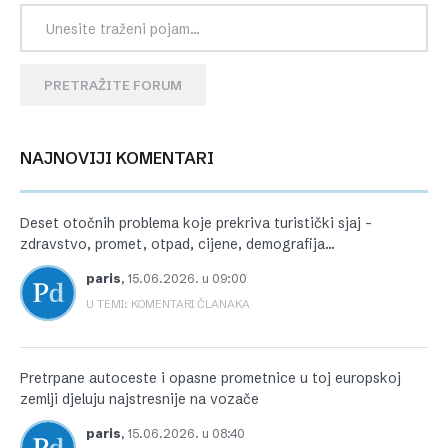
PRETRAŽITE FORUM
NAJNOVIJI KOMENTARI
Deset otočnih problema koje prekriva turistički sjaj –
zdravstvo, promet, otpad, cijene, demografija…
paris
,
15.06.2026. u 09:00
U TEMI: KOMENTARI ČLANAKA
Pretrpane autoceste i opasne prometnice u toj europskoj
zemlji djeluju najstresnije na vozače
paris
,
15.06.2026. u 08:40