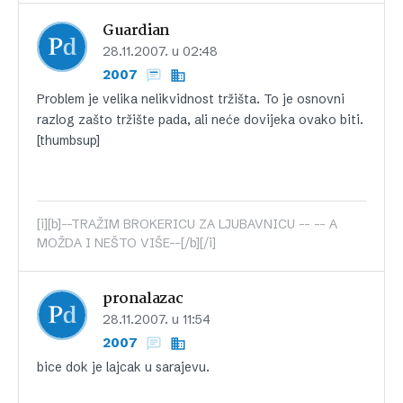
Guardian
28.11.2007. u 02:48
2007
Problem je velika nelikvidnost tržišta. To je osnovni
razlog zašto tržište pada, ali neće dovijeka ovako biti.
[thumbsup]
[i][b]--TRAŽIM BROKERICU ZA LJUBAVNICU -- -- A
MOŽDA I NEŠTO VIŠE--[/b][/i]
pronalazac
28.11.2007. u 11:54
2007
bice dok je lajcak u sarajevu.