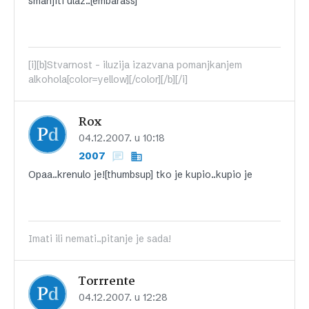
smanjiti ulaz..[embarass]
[i][b]Stvarnost - iluzija izazvana pomanjkanjem
alkohola[color=yellow][/color][/b][/i]
Rox
04.12.2007. u 10:18
2007
Opaa..krenulo je![thumbsup] tko je kupio..kupio je
Imati ili nemati..pitanje je sada!
Torrrente
04.12.2007. u 12:28