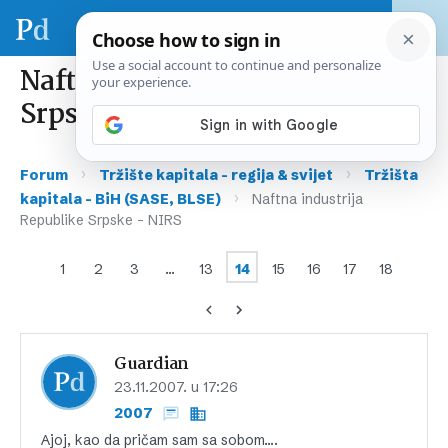
Naftna industrija Republike
Srpske – NIRS
›
›
Forum
Tržište kapitala – regija & svijet
Tržišta
›
kapitala – BiH (SASE, BLSE)
Naftna industrija
Republike Srpske – NIRS
1
2
3
…
13
14
15
16
17
18
Guardian
23.11.2007. u 17:26
2007
Ajoj, kao da pričam sam sa sobom….