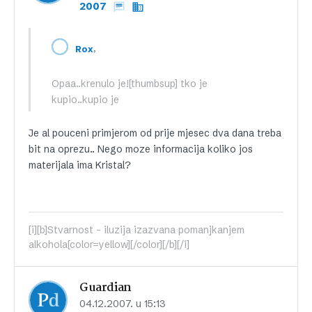
2007
,
Rox
Opaa..krenulo je![thumbsup] tko je
kupio..kupio je
Je al pouceni primjerom od prije mjesec dva dana treba
bit na oprezu.. Nego moze informacija koliko jos
materijala ima Kristal?
[i][b]Stvarnost - iluzija izazvana pomanjkanjem
alkohola[color=yellow][/color][/b][/i]
Guardian
04.12.2007. u 15:13