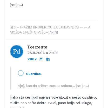
(ne ja….)
[i][b]--TRAŽIM BROKERICU ZA LJUBAVNICU -- -- A
MOŽDA I NEŠTO VIŠE--[/b][/i]
Torrrente
26.11.2007. u 21:04
2007
,
Guardian
Ajoj, kao da pričam sam sa sobom…. (ne ja….)
Haha sta ces ljudi najvise vole ulozit u nesto opipljivo,
mislim ono nafta dobro zvuci, puno bolje od usluga,