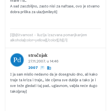
hrane i sl..
A sad zaozbiljno, zasto nisi za naftase, ovo je stvarno
dobra prilika za ulaz[smiley8]
[i][b]Stvarnost - iluzija izazvana pomanjkanjem
alkohola[color=yellow][/color][/b][/i]
stručnjak
27.11.2007. u 14:46
2007
I ja sam mislio nedavno da je dosegnulo dno, ali kako
traje ta kriza i traje,, ide cijena sve dublje a tako je i
sve teže gledati taj pad.. uglavnom, valjda neće dugo
tako[pray]