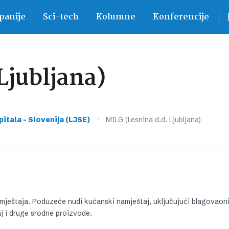
anije
Sci-tech
Kolumne
Konferencije
Ljubljana)
›
pitala – Slovenija (LJSE)
MILG (Lesnina d.d. Ljubljana)
mještaja. Poduzeće nudi kućanski namještaj, uključujući blagovaon
j i druge srodne proizvode.