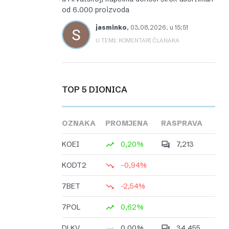
od 6.000 proizvoda
jasminko
,
03.08.2026. u 15:51
U TEMI: KOMENTARI ČLANAKA
TOP 5 DIONICA
OZNAKA
PROMJENA
RASPRAVA
KOEI
0,20%
7,213
KODT2
-0,94%
7BET
-2,54%
7POL
0,62%
DLKV
0,00%
34,455