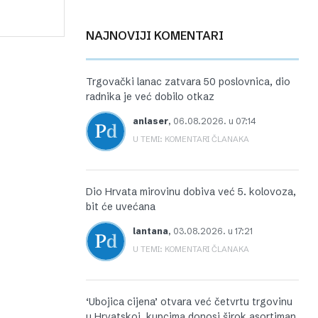
NAJNOVIJI KOMENTARI
Trgovački lanac zatvara 50 poslovnica, dio
radnika je već dobilo otkaz
anlaser
,
06.08.2026. u 07:14
U TEMI: KOMENTARI ČLANAKA
Dio Hrvata mirovinu dobiva već 5. kolovoza,
bit će uvećana
lantana
,
03.08.2026. u 17:21
U TEMI: KOMENTARI ČLANAKA
‘Ubojica cijena’ otvara već četvrtu trgovinu
u Hrvatskoj, kupcima donosi širok asortiman