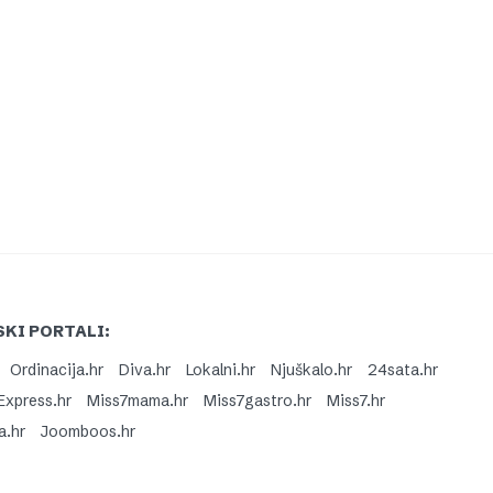
KI PORTALI:
Ordinacija.hr
Diva.hr
Lokalni.hr
Njuškalo.hr
24sata.hr
Express.hr
Miss7mama.hr
Miss7gastro.hr
Miss7.hr
a.hr
Joomboos.hr