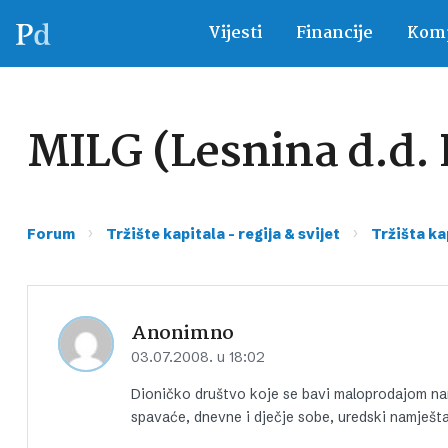
Vijesti
Financije
Komp
MILG (Lesnina d.d. 
›
›
Forum
Tržište kapitala – regija & svijet
Tržišta ka
Anonimno
03.07.2008. u 18:02
Dioničko društvo koje se bavi maloprodajom na
spavaće, dnevne i dječje sobe, uredski namješta