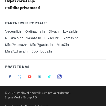
Uvjeti korištenja
Politika privatnosti
PARTNERSKI PORTALI:
Vecernji.hr
Ordinacija.hr
Diva.hr
Lokalni.hr
Njuškalo.hr
24sata.hr
Pixsell.hr
Express.hr
Miss7mama.hr
Miss7gastro.hr
Miss7.hr
Miss7zdrava.hr
Joomboos.hr
PRATITE NAS
© 2026. Poslovni dnevnik. Sva prava pridržana.
Styria Media Group AG