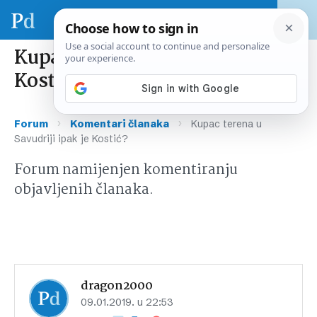
Kupac terena u Savudriji ipak je
Kostić?
›
›
Forum
Komentari članaka
Kupac terena u
Savudriji ipak je Kostić?
Forum namijenjen komentiranju
objavljenih članaka.
dragon2000
09.01.2019. u 22:53