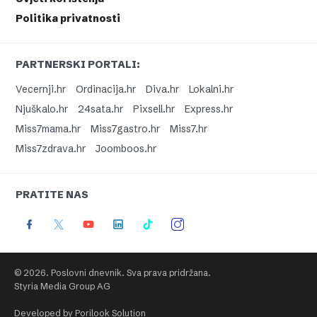
Politika privatnosti
PARTNERSKI PORTALI:
Vecernji.hr
Ordinacija.hr
Diva.hr
Lokalni.hr
Njuškalo.hr
24sata.hr
Pixsell.hr
Express.hr
Miss7mama.hr
Miss7gastro.hr
Miss7.hr
Miss7zdrava.hr
Joomboos.hr
PRATITE NAS
© 2026. Poslovni dnevnik. Sva prava pridržana.
Styria Media Group AG
Developed by Porilook Solution