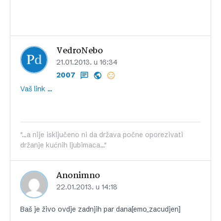
VedroNebo
21.01.2013. u 16:34
2007
Vaš link …
"...a nije isključeno ni da država počne oporezivati
držanje kućnih ljubimaca..."
Anonimno
22.01.2013. u 14:18
Baš je živo ovdje zadnjih par dana[emo_zacudjen]