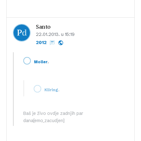
Santo
22.01.2013. u 15:19
2012
,
Moller
,
Kliring
Baš je živo ovdje zadnjih par
dana[emo_zacudjen]