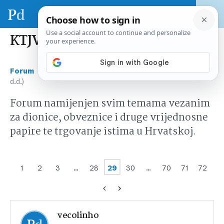
KTJV (Kutjevo d.d.)
›
›
Forum
Tržište kapitala Hrvatska
KTJV (Kutjevo
d.d.)
Forum namijenjen svim temama vezanim
za dionice, obveznice i druge vrijednosne
papire te trgovanje istima u Hrvatskoj.
1
2
3
…
28
29
30
…
70
71
72
vecolinho