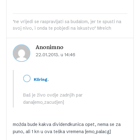
"ne vrijedi se raspravljati sa budalom, jer te spusti na
svoj nivo, i onda te pobjedi na iskustvo" Mreich
Anonimno
22.01.2013. u 14:46
,
Kliring
Baš je živo ovdje zadnjih par
dana[emo_zacudjen]
možda bude kakva dividendkunica opet, nema se za
puno, ali 1 kn u ova teška vremena [emo_palacg]