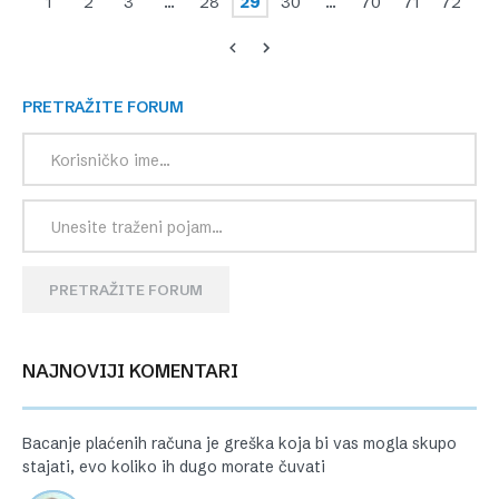
1
2
3
…
28
29
30
…
70
71
72
PRETRAŽITE FORUM
PRETRAŽITE FORUM
NAJNOVIJI KOMENTARI
Bacanje plaćenih računa je greška koja bi vas mogla skupo
stajati, evo koliko ih dugo morate čuvati