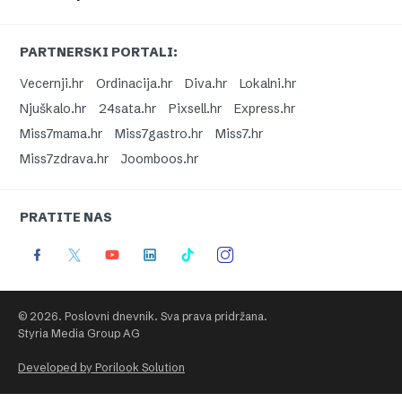
PARTNERSKI PORTALI:
Vecernji.hr
Ordinacija.hr
Diva.hr
Lokalni.hr
Njuškalo.hr
24sata.hr
Pixsell.hr
Express.hr
Miss7mama.hr
Miss7gastro.hr
Miss7.hr
Miss7zdrava.hr
Joomboos.hr
PRATITE NAS
© 2026. Poslovni dnevnik. Sva prava pridržana.
Styria Media Group AG
Developed by Porilook Solution