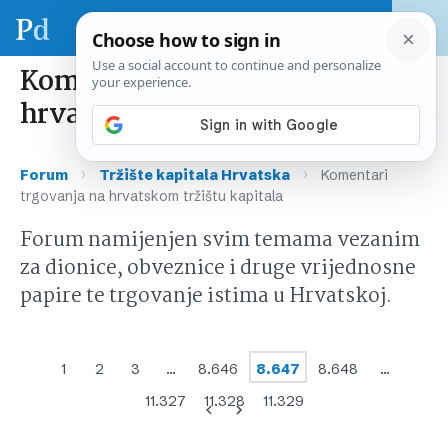
Komentari trgovanja na
hrvatskom tržištu kapitala
›
›
Forum
Tržište kapitala Hrvatska
Komentari
trgovanja na hrvatskom tržištu kapitala
Forum namijenjen svim temama vezanim
za dionice, obveznice i druge vrijednosne
papire te trgovanje istima u Hrvatskoj.
1
2
3
…
8.646
8.647
8.648
…
11.327
11.328
11.329