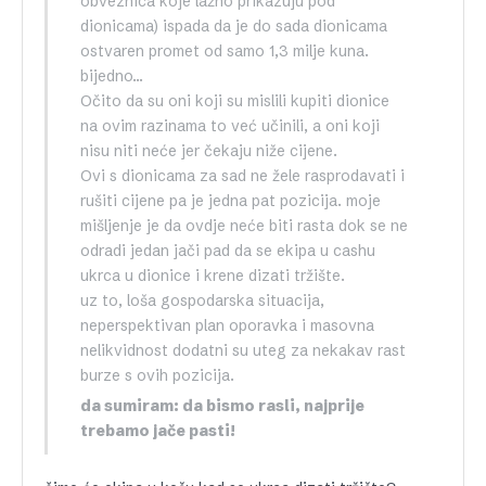
obveznica koje lažno prikazuju pod
dionicama) ispada da je do sada dionicama
ostvaren promet od samo 1,3 milje kuna.
bijedno…
Očito da su oni koji su mislili kupiti dionice
na ovim razinama to već učinili, a oni koji
nisu niti neće jer čekaju niže cijene.
Ovi s dionicama za sad ne žele rasprodavati i
rušiti cijene pa je jedna pat pozicija. moje
mišljenje je da ovdje neće biti rasta dok se ne
odradi jedan jači pad da se ekipa u cashu
ukrca u dionice i krene dizati tržište.
uz to, loša gospodarska situacija,
neperspektivan plan oporavka i masovna
nelikvidnost dodatni su uteg za nekakav rast
burze s ovih pozicija.
da sumiram: da bismo rasli, najprije
trebamo jače pasti!