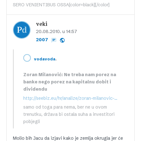
SERO VENIENTIBUS OSSA[color=black][/color]
veki
20.08.2010. u 14:57
2007
,
vodavoda
Zoran Milanović: Ne treba nam porez na
banke nego porez na kapitalnu dobit i
dividendu
http://seebiz.eu/hr/analize/zoran-milanovic-ne-treba-nam-porez-na-banke-nego-porez-na-kapitalnu-dobit-i-dividendu,89136.html
samo od toga para nema, ber ne u ovom
trenutku, država bi ostala suha a investitori
pobjegli
Molio bih Jacu da izjavi kako je zemlja okrugla jer će