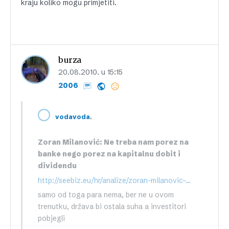
kraju koliko mogu primjetiti.
burza
20.08.2010. u 15:15
2006
,
vodavoda
Zoran Milanović: Ne treba nam porez na
banke nego porez na kapitalnu dobit i
dividendu
http://seebiz.eu/hr/analize/zoran-milanovic-ne-treba-nam-porez-na-banke-nego-porez-na-kapitalnu-dobit-i-dividendu,89136.html
samo od toga para nema, ber ne u ovom
trenutku, država bi ostala suha a investitori
pobjegli