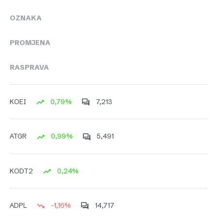
OZNAKA
PROMJENA
RASPRAVA
0,79%
7,213
KOEI
0,99%
5,491
ATGR
0,24%
KODT2
-1,16%
14,717
ADPL