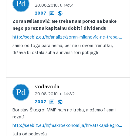
20.08.2010. u 14:31
2007
Zoran Milanović: Ne treba nam porez na banke
nego porez na kapitalnu dobit i dividendu
http://seebiz.eu/hr/analize/zoran-milanovic-ne-treba-nam-porez-na-banke-nego-porez-na-kapitalnu-dobit-i-dividendu,89136.html
samo od toga para nema, ber ne u ovom trenutku,
država bi ostala suha a investitori pobjegli
vodavoda
20.08.2010. u 14:32
2007
Borislav Škegro: MMF nam ne treba, možemo i sami
rezati
http://seebiz.eu/hr/makroekonomija/hrvatska/skegro-mmf-nam-ne-treba%2c-mozemo-i-sami-rezati,89167.html
tata od pedeveja