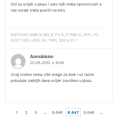
Oni su uvijek u plusu i zato njih treba oporezovati a
nas ostale treba pustiti na miru
KUPOVAO SAM JA BELJE PO 8, PTKM 12, ATPL 70,
KODT 200, HDEL 50, TNPL 200 a VI ?
Anonimno
20.08.2010. u 15:43
Ovaj crobex nema više snage za dole i uz razne
pokušaje zadnjih dana uvijek završimo u plusu.
1
2
3
…
8.646
8.647
8.648
…