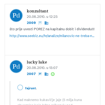
konzultant
20.08.2010. u 12:23
2009
što prije uvesti POREZ na kapitalnu dobit i dividendu!!!
http://www.seebiz.eu/hr/analize/milanovic-ne-treba-nam-porez-na-banke-nego-porez-na-kapitalnu-dobit-i-dividendu,89136.html
lucky luke
20.08.2010. u 13:07
2007
,
fajrunt
Kad maknemo kukavičje jaje (5 milja kuna