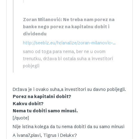
Zoran Milanović: Ne treba nam porez na
banke nego porez na kapitalnu dobit i
dividendu
http://seebiz.eu/hr/analize/zoran-milanovic-ne-treba-nam-porez-na-banke-nego-porez-na-kapitalnu-dobit-i-dividendu,89136.html
samo od toga para nema, ber ne u ovom
trenutku, država bi ostala suha a investitori
pobjegli
Država je i ovako suha,a investitori su davno pobijegli.
Porez na kapitalni dobit?
Kakvu dobit?
Nema tu dobiti samo minusi.
[/quote]
Nije istina kolega da tu nema dobiti da su samo minusi
A ivana7,plavi, Tigrus i Delukx?