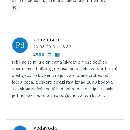
čime će ekipa u kešu kad se ukrca dizati tržište?
[lol]
konzultant
20.08.2010. u 13:33
2009
tek kad se mi u dionicama iskrcamo može doći do
novog investicijskog ciklusa, prvo treba zatvoriti ovaj
postojeći. to brokeri znaju i zato brane crobex od
jačeg pada, a uskoro dolazi rast iznad 2000 bodova.
u svakom slučaju ne bi bilo dobro da se ekipa u cashu
jeftino nakrca, to bi bilo pogubno za ovu burzu…
vodavoda