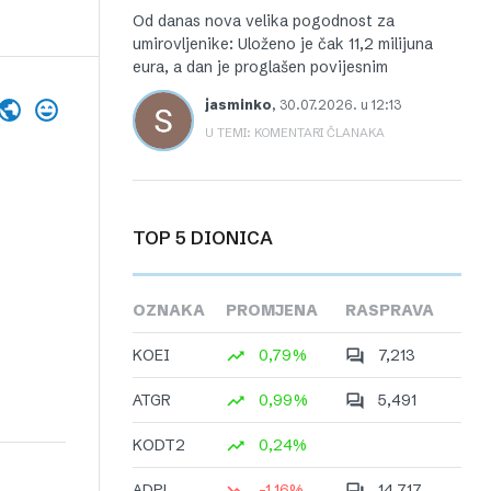
Od danas nova velika pogodnost za
umirovljenike: Uloženo je čak 11,2 milijuna
eura, a dan je proglašen povijesnim
jasminko
,
30.07.2026. u 12:13
U TEMI: KOMENTARI ČLANAKA
TOP 5 DIONICA
OZNAKA
PROMJENA
RASPRAVA
KOEI
0,79%
7,213
ATGR
0,99%
5,491
KODT2
0,24%
ADPL
-1,16%
14,717