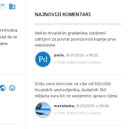
NAJNOVIJI KOMENTARI
 prethodna
Nekim hrvatskim građanima odobreni
 sad da se
zahtjevi za povrat poreza kod kupnje prve
nama
nekretnine
paris
,
31.07.2026. u 18:23
U TEMI: KOMENTARI ČLANAKA
Stižu veće mirovine za više od 500.000
hrvatskih umirovljenika, dodatnih 180
milijuna eura bit će usmjereno upravo njima
matalanka
,
31.07.2026. u 09:34
U TEMI: KOMENTARI ČLANAKA