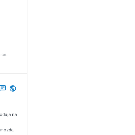
ice.
rodaja na
, mozda