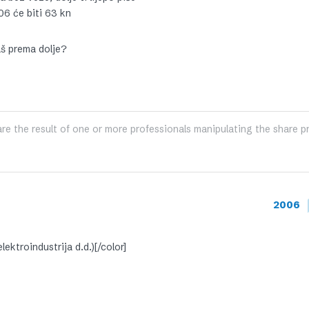
06 će biti 63 kn
kaš prema dolje?
e the result of one or more professionals manipulating the share pr
2006
ektroindustrija d.d.)[/color]