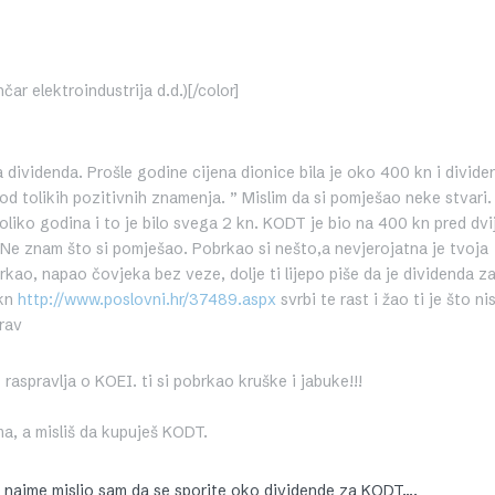
ar elektroindustrija d.d.)[/color]
na dividenda. Prošle godine cijena dionice bila je oko 400 kn i divide
d tolikih pozitivnih znamenja. ” Mislim da si pomješao neke stvari.
oliko godina i to je bilo svega 2 kn. KODT je bio na 400 kn pred dvi
. Ne znam što si pomješao. Pobrkao si nešto,a nevjerojatna je tvoja
brkao, napao čovjeka bez veze, dolje ti lijepo piše da je dividenda z
 kn
svrbi te rast i žao ti je što nis
http://www.poslovni.hr/37489.aspx
rav
aspravlja o KOEI. ti si pobrkao kruške i jabuke!!!
a, a misliš da kupuješ KODT.
 naime mislio sam da se sporite oko dividende za KODT….