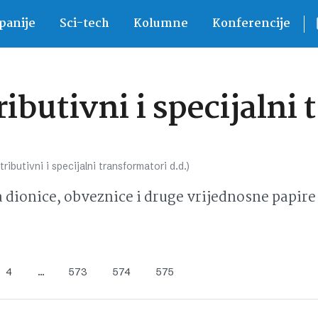
anije
Sci-tech
Kolumne
Konferencije
butivni i specijalni 
ibutivni i specijalni transformatori d.d.)
ionice, obveznice i druge vrijednosne papire 
4
…
573
574
575