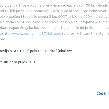
na dividenda. Prošle godine cijena dionice bila je oko 400 kn i divide
d tolikih pozitivnih znamenja. ” Mislim da si pomješao neke stvari.
oliko godina i to je bilo svega 2 kn. KODT je bio na 400 kn pred dvi
. Ne znam što si pomješao. Pobrkao si nešto,a nevjerojatna je tvoja
brkao, napao čovjeka bez veze, dolje ti lijepo piše da je dividenda z
 kn
svrbi te rast i žao ti je što nis
http://www.poslovni.hr/37489.aspx
rav
vlja o KOEI. ti si pobrkao kruške i jabuke!!!
misliš da kupuješ KODT.
2006