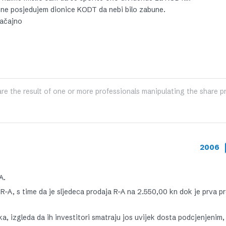
e ne posjedujem dionice KODT da nebi bilo zabune.
načajno
e the result of one or more professionals manipulating the share pr
2006
A.
-A, s time da je sljedeca prodaja R-A na 2.550,00 kn dok je prva p
ka, izgleda da ih investitori smatraju jos uvijek dosta podcjenjenim