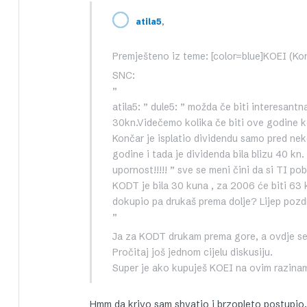
,
atila5
Premješteno iz teme: [color=blue]KOEI (Konč
SNC:
”
atila5: ” dule5: ” možda če biti interesant
30kn.Videčemo kolika če biti ove godine ko
Končar je isplatio dividendu samo pred nek
godine i tada je dividenda bila blizu 40 kn
upornost!!!!! ” sve se meni čini da si TI po
KODT je bila 30 kuna , za 2006 će biti 63
dokupio pa drukaš prema dolje? Lijep pozd
”
Ja za KODT drukam prema gore, a ovdje se r
Pročitaj još jednom cijelu diskusiju.
Super je ako kupuješ KOEI na ovim razinam
Hmm da krivo sam shvatio i brzopleto postupio,