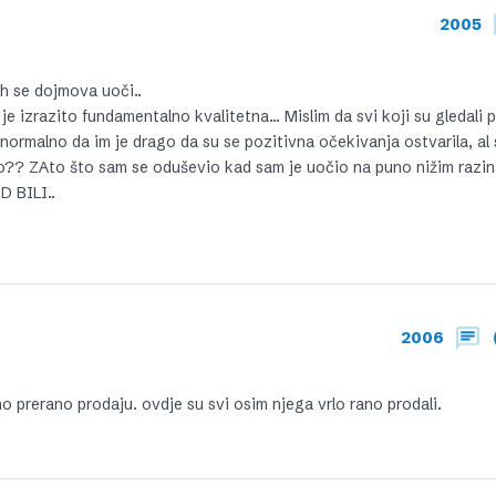
2005
h se dojmova uoči..
 je izrazito fundamentalno kvalitetna… Mislim da svi koji su gledali
normalno da im je drago da su se pozitivna očekivanja ostvarila, al
to?? ZAto što sam se oduševio kad sam je uočio na puno nižim razi
D BILI..
2006
o prerano prodaju. ovdje su svi osim njega vrlo rano prodali.