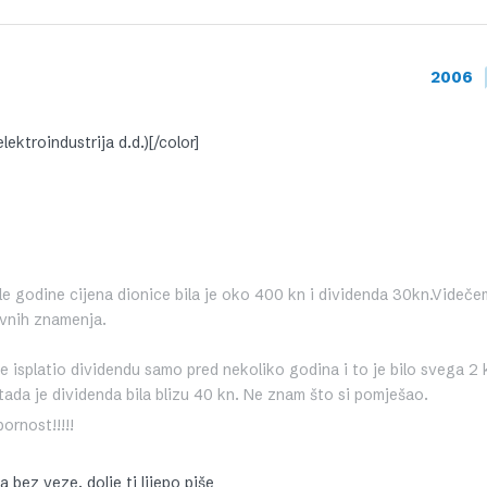
2006
ektroindustrija d.d.)[/color]
le godine cijena dionice bila je oko 400 kn i dividenda 30kn.Videč
ivnih znamenja.
e isplatio dividendu samo pred nekoliko godina i to je bilo svega 2 
tada je dividenda bila blizu 40 kn. Ne znam što si pomješao.
ornost!!!!!
 bez veze, dolje ti lijepo piše