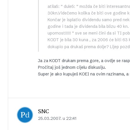
atila5: ” dule5: ” možda če biti interesant
30kn.Videčemo kolika če biti ove godine ko
Končar je isplatio dividendu samo pred nek
godine i tada je dividenda bila blizu 40 kn
upornost!!!!! ” sve se meni čini da si TI po
KODT je bila 30 kuna , za 2006 će biti 63
dokupio pa drukaš prema dolje? Lijep pozd
Ja za KODT drukam prema gore, a ovdje se raspra
Pročitaj još jednom cijelu diskusiju.
Super je ako kupuješ KOEI na ovim razinama, a 
SNC
25.03.2007. u 22:41