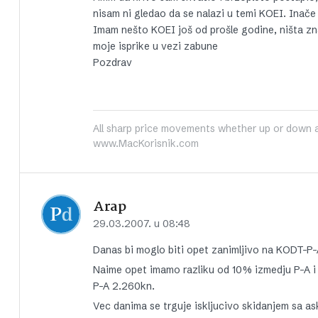
nisam ni gledao da se nalazi u temi KOEI. Inač
Imam nešto KOEI još od prošle godine, ništa z
moje isprike u vezi zabune
Pozdrav
All sharp price movements whether up or down ar
www.MacKorisnik.com
Arap
29.03.2007. u 08:48
Danas bi moglo biti opet zanimljivo na KODT-P-
Naime opet imamo razliku od 10% izmedju P-A i R
P-A 2.260kn.
Vec danima se trguje iskljucivo skidanjem sa as