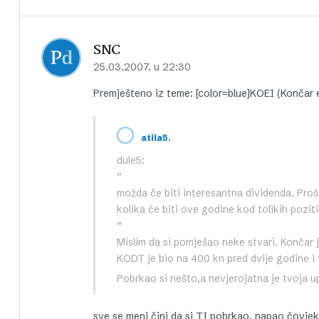
SNC
25.03.2007. u 22:30
Premješteno iz teme: [color=blue]KOEI (Končar el
,
atila5
dule5:
”
možda če biti interesantna dividenda. Proš
kolika če biti ove godine kod tolikih pozit
”
Mislim da si pomješao neke stvari. Končar j
KODT je bio na 400 kn pred dvije godine i 
Pobrkao si nešto,a nevjerojatna je tvoja up
sve se meni čini da si TI pobrkao, napao čovjeka