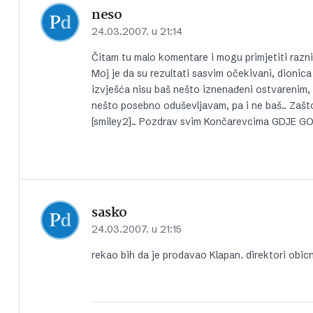
neso
24.03.2007. u 21:14
Čitam tu malo komentare i mogu primjetiti razni
Moj je da su rezultati sasvim očekivani, dionica
izvješća nisu baš nešto iznenađeni ostvarenim, 
nešto posebno oduševljavam, pa i ne baš.. Zaš
[smiley2].. Pozdrav svim Končarevcima GDJE GO
sasko
24.03.2007. u 21:15
rekao bih da je prodavao Klapan. direktori obicn