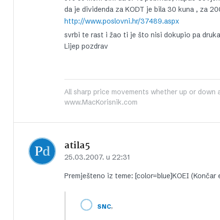
da je dividenda za KODT je bila 30 kuna , za 20
http://www.poslovni.hr/37489.aspx
svrbi te rast i žao ti je što nisi dokupio pa dru
Lijep pozdrav
All sharp price movements whether up or down ar
www.MacKorisnik.com
atila5
25.03.2007. u 22:31
Premješteno iz teme: [color=blue]KOEI (Končar el
,
SNC