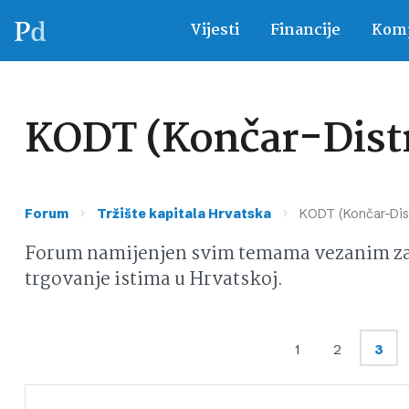
Vijesti
Financije
Komp
KODT (Končar-Distri
›
›
Forum
Tržište kapitala Hrvatska
KODT (Končar-Distr
Forum namijenjen svim temama vezanim za d
trgovanje istima u Hrvatskoj.
1
2
3