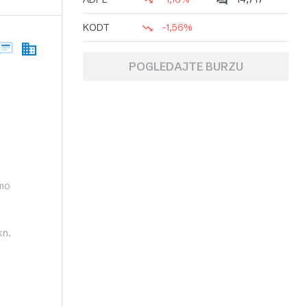
KODT
-1,56%
POGLEDAJTE BURZU
emo
kn.