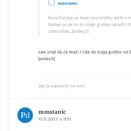
,
mmstanic
Nova Europa će imati na početku 40% u Hrva
Nadam se da će do kraja godine odraditi 5
zadovoljan…[smiley2]
sam znaš da će imati i više do kraja godine od 
[smiley9]
dan je pametniji od noći
mmstanic
13.11.2007. u 11:51