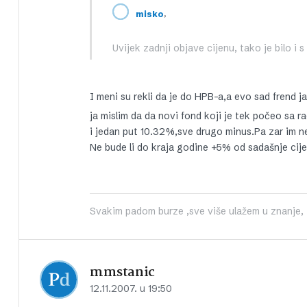
,
misko
Uvijek zadnji objave cijenu, tako je bilo i 
I meni su rekli da je do HPB-a,a evo sad frend j
ja mislim da da novi fond koji je tek počeo sa r
i jedan put 10.32%,sve drugo minus.Pa zar im ne
Ne bude li do kraja godine +5% od sadašnje cije
Svakim padom burze ,sve više ulažem u znanje, iš
mmstanic
12.11.2007. u 19:50