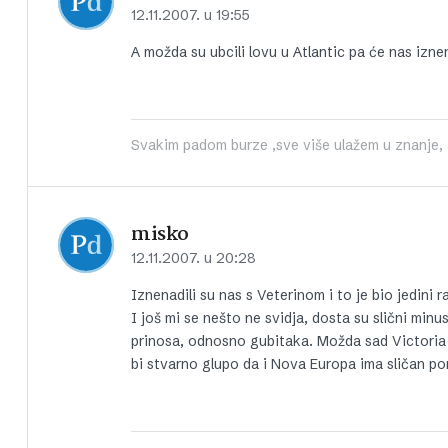
12.11.2007. u 19:55
A možda su ubcili lovu u Atlantic pa će nas iznen
Svakim padom burze ,sve više ulažem u znanje, iš
misko
12.11.2007. u 20:28
Iznenadili su nas s Veterinom i to je bio jedini
I još mi se nešto ne svidja, dosta su slični minu
prinosa, odnosno gubitaka. Možda sad Victoria bud
bi stvarno glupo da i Nova Europa ima sličan por