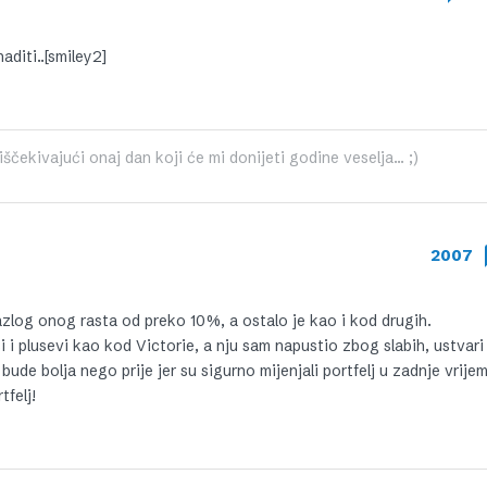
aditi..[smiley2]
čekivajući onaj dan koji će mi donijeti godine veselja... ;)
2007
 razlog onog rasta od preko 10%, a ostalo je kao i kod drugih.
si i plusevi kao kod Victorie, a nju sam napustio zbog slabih, ustvari
e bolja nego prije jer su sigurno mijenjali portfelj u zadnje vrijeme
tfelj!