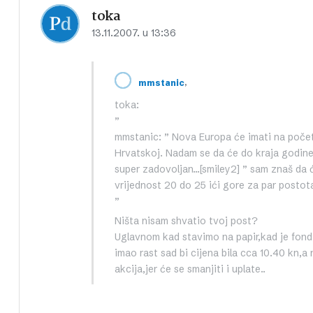
toka
13.11.2007. u 13:36
,
mmstanic
toka:
”
mmstanic: ” Nova Europa će imati na početk
Hrvatskoj. Nadam se da će do kraja godine
super zadovoljan…[smiley2] ” sam znaš da ć
vrijednost 20 do 25 ići gore za par postot
”
Ništa nisam shvatio tvoj post?
Uglavnom kad stavimo na papir,kad je fond n
imao rast sad bi cijena bila cca 10.40 kn,a 
akcija,jer će se smanjiti i uplate..