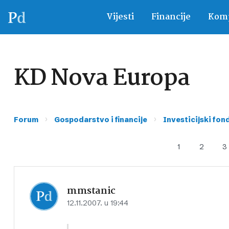
Vijesti
Financije
Komp
KD Nova Europa
›
›
Forum
Gospodarstvo i financije
Investicijski fon
1
2
3
mmstanic
12.11.2007. u 19:44