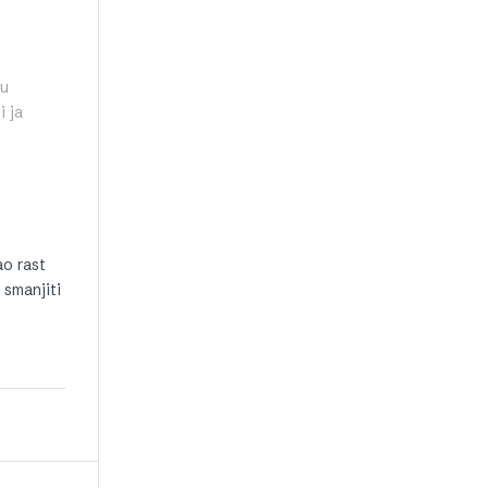
 u
i ja
ao rast
 smanjiti