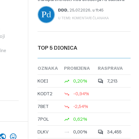
DDD
,
25.07.2026. u 11:45
U TEMI: KOMENTARI ČLANAKA
!
oji
TOP 5 DIONICA
ine
OZNAKA
PROMJENA
RASPRAVA
KOEI
0,20%
7,213
KODT2
-0,94%
7BET
-2,54%
7POL
0,62%
DLKV
0,00%
34,455