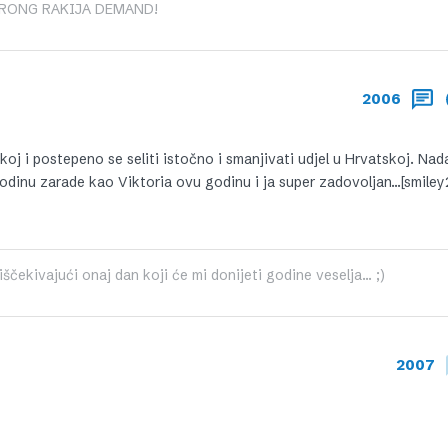
RONG RAKIJA DEMAND!
2006
j i postepeno se seliti istočno i smanjivati udjel u Hrvatskoj. Nad
odinu zarade kao Viktoria ovu godinu i ja super zadovoljan…[smiley
čekivajući onaj dan koji će mi donijeti godine veselja... ;)
2007