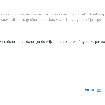
tskoj i postepeno se seliti istočno i smanjivati udjel u Hrvatskoj.
%,neka slijedeću godinu zarade kao Viktoria ovu godinu i ja super
5% računajući od danas jer će vrijednost 20 do 25 ići gore za par p
2006