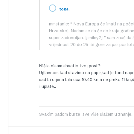
,
toka
mmstanic: ” Nova Europa će imati na početk
Hrvatskoj. Nadam se da će do kraja godine
super zadovoljan…[smiley2] ” sam znaš da ć
vrijednost 20 do 25 ići gore za par postot
Ništa nisam shvatio tvoj post?
Uglavnom kad stavimo na papir,kad je fond naprav
sad bi cijena bila cca 10.40 kn,a ne preko 11 kn,
i uplate..
Svakim padom burze ,sve više ulažem u znanje, iš