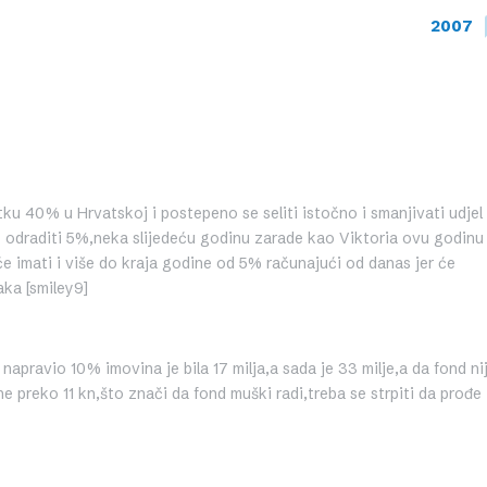
2007
u 40% u Hrvatskoj i postepeno se seliti istočno i smanjivati udjel
 odraditi 5%,neka slijedeću godinu zarade kao Viktoria ovu godinu 
e imati i više do kraja godine od 5% računajući od danas jer će
aka [smiley9]
apravio 10% imovina je bila 17 milja,a sada je 33 milje,a da fond ni
ne preko 11 kn,što znači da fond muški radi,treba se strpiti da prođe