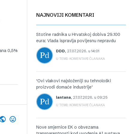
NAJNOVIJI KOMENTARI
]
Stotine radnika u Hrvatskoj dobiva 29.100
eura: Vlada ispravlja povijesnu nepravdu
dana 0,5%
DDD
,
27.07.2026. u 14:01
U TEMI: KOMENTARI ČLANAKA
‘Ovi vlakovi najsloženiji su tehnološki
proizvodi domaće industrije’
lantana
,
27.07.2026. u 09:25
U TEMI: KOMENTARI ČLANAKA
Nove smjernice EK o obvezama
transparentnosti kod uvođenja AI sustava