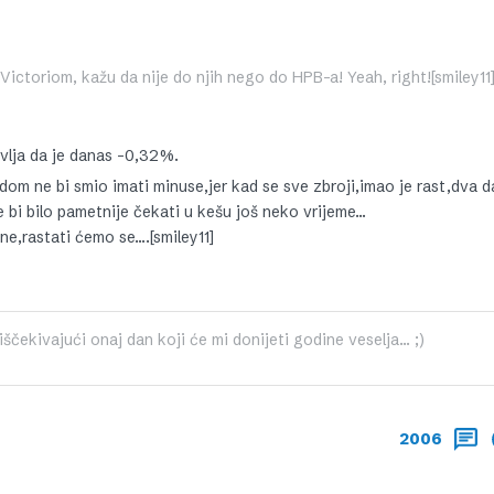
s Victoriom, kažu da nije do njih nego do HPB-a! Yeah, right![smiley11
avlja da je danas -0,32%.
adom ne bi smio imati minuse,jer kad se sve zbroji,imao je rast,dva 
 bi bilo pametnije čekati u kešu još neko vrijeme…
ne,rastati ćemo se….[smiley11]
čekivajući onaj dan koji će mi donijeti godine veselja... ;)
2006