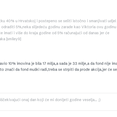
u 40% u Hrvatskoj i postepeno se seliti istočno i smanjivati udjel
 odraditi 5%,neka slijedeću godinu zarade kao Viktoria ovu godinu 
e imati i više do kraja godine od 5% računajući od danas jer će
aka [smiley9]
io 10% imovina je bila 17 milja,a sada je 33 milje,a da fond nije im
što znači da fond muški radi,treba se strpiti da prođe akcija,jer će se
čekivajući onaj dan koji će mi donijeti godine veselja... ;)