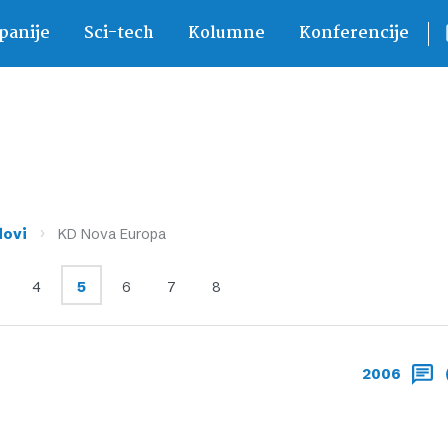
anije
Sci-tech
Kolumne
Konferencije
›
dovi
KD Nova Europa
4
5
6
7
8
2006