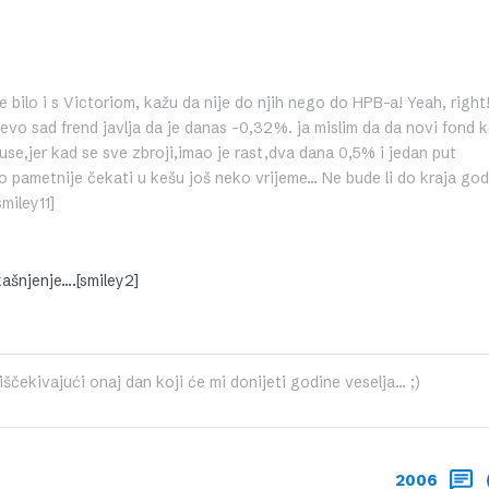
e bilo i s Victoriom, kažu da nije do njih nego do HPB-a! Yeah, right
a evo sad frend javlja da je danas -0,32%. ja mislim da da novi fond k
use,jer kad se sve zbroji,imao je rast,dva dana 0,5% i jedan put
o pametnije čekati u kešu još neko vrijeme… Ne bude li do kraja god
miley11]
ašnjenje….[smiley2]
čekivajući onaj dan koji će mi donijeti godine veselja... ;)
2006