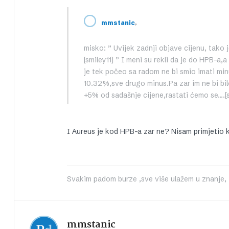
,
mmstanic
misko: ” Uvijek zadnji objave cijenu, tako j
[smiley11] ” I meni su rekli da je do HPB-a,
je tek počeo sa radom ne bi smio imati min
10.32%,sve drugo minus.Pa zar im ne bi bil
+5% od sadašnje cijene,rastati ćemo se….[s
I Aureus je kod HPB-a zar ne? Nisam primjetio k
Svakim padom burze ,sve više ulažem u znanje, iš
mmstanic