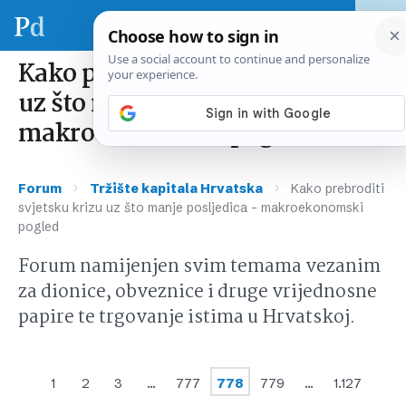
Kako prebroditi svjetsku krizu
uz što manje posljedica –
makroekonomski pogled
›
›
Forum
Tržište kapitala Hrvatska
Kako prebroditi
svjetsku krizu uz što manje posljedica – makroekonomski
pogled
Forum namijenjen svim temama vezanim
za dionice, obveznice i druge vrijednosne
papire te trgovanje istima u Hrvatskoj.
1
2
3
…
777
778
779
…
1.127