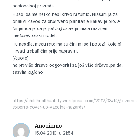
nacionalnoj privredi.
E sad, da me netko nebi krivo razumio. Niasam ja za
onakvi Zavod za društveno planiranje kakav je bio. A
činjenica je da je još Jugoslavija imala razvijen
međusektorski model.
Tu negdje, među retcima su čini mi se i potezi, koje bi
Hrvati trebali čim prije napraviti.
[/quote]
na previše države odgovoriti sa još više države..pa da,
sasvim logično
https://childhealthsafety.wordpress.com/2012/03/14/governm
experts-cover-up-vaccine-hazards/
Anonimno
15.04.2010. u 21:54