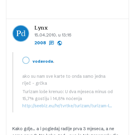
Lynx
15.04.2010. u 13:16
2008
,
vodavoda
ako su nam sve karte to onda samo jedna
riječ – grčka
Turizam loše krenuo: U dva mjeseca minus od
15,7% gostiju i 14,8% noćenja
http://seebiz.eu/hr/tvrtke/turizam/turizam-lose-krenuo-u-dva-mjeseca-minus-od-15%2c7%25-gostiju-i-14%2c8%25-nocenja,74332.html
Kako gdje… a i pogledaj radije prva 3 mjeseca, a ne