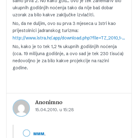
samo prva 2. No kako god… ovo je tek zanemariv dio
ukupnih godišnjih noćenja tako da nije baš dobar
uzorak za bilo kakve zaključke izvlačiti.
No, da ne duljim, ovo su prva 3 mjeseca u Istri kao
prijestolnici jadranskog turizma:
http://www.istra.hr/.app/download.php?file=TZ_2010_1-3.pdf
No, kako je to tek 1,2 % ukupnih godišnjih noćenja
(cca. 19 milijuna godišnje, a ovo sad je tek 230 tisuća)
nedovoljno je za bilo kakve projekcije na razini
godine.
Anonimno
15.04.2010. u 15:28
,
MMM