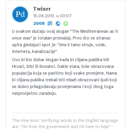
Twixer
15.04.2010. u 00:07
2008
U svakom slučaju ovaj slogan "The Mediterranean as it
once was" je totalan promašaj. Prvo što se stranac
upita gledajući spot je: "Ima li tamo struje, vode,
interneta, kanalizacije"
Ovo bi bio dobar slogan kada bi ciljana publika bili
Hrvati, Srbi ili Bosanci. Dakle stara, loše obrazovana
populacija koja se panično boji svake promjene. Nama
bi ciljana publika trebali biti mlađi obrazovani ljudi koji
se dobro prilagođavaju promjenama i koji zbog toga
natprosječno zarađuju.
The nine most terrifying words in the English language
are: "I'm from the government and I'm here to help" -