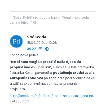
[i]"Bolje živjeti sto godina kao milijunaš nego sedam
dana u bijedi!"[/i]
vodavoda
15.04.2010. u 12:28
2007
i onda nova prilika
"Ne bi nam mogla oprostiti naša djeca da
propustimo ovu priliku",
slikovita je bila premijerka
Jadranka Kosor govoreći o
povlačenju sredstava iz
europskih fondova
pa zaprijetila podređenima da će
tražiti svakodnevni nadzor nad pripremanjem
projekata.
http://seebiz.eu/hr/politika/kosor-nasa-nam-djeca-nece-oprostiti-propustimo-li-ovu-priliku
!,74335.html