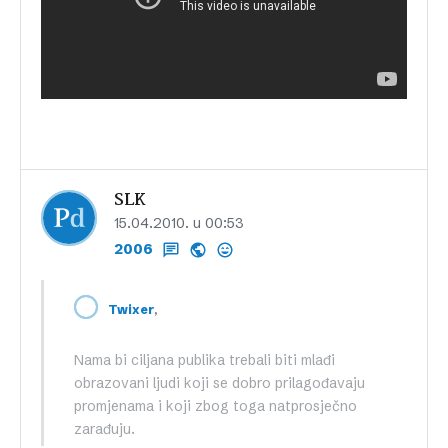
SLK
15.04.2010. u 00:53
2006
,
Twixer
Nama bi ciljana publika trebali biti mlađi
obrazovani ljudi koji se dobro prilagođavaju
promjenama i koji zbog toga natprosječno
zarađuju.