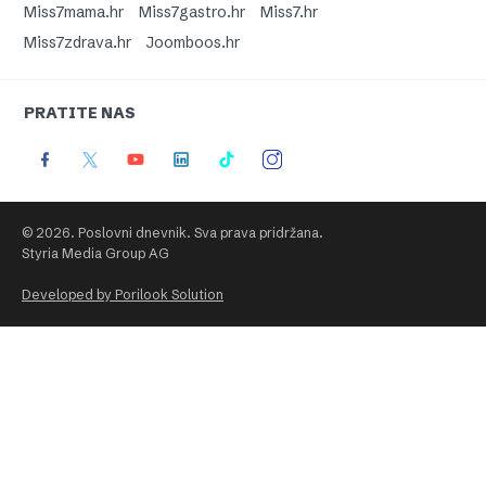
Miss7mama.hr
Miss7gastro.hr
Miss7.hr
Miss7zdrava.hr
Joomboos.hr
PRATITE NAS
© 2026. Poslovni dnevnik. Sva prava pridržana.
Styria Media Group AG
Developed by Porilook Solution