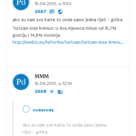
15.04.2010. u 11:53
2007
ako su nam sve karte to onda samo jedna riječ – grčka
Turizam loše krenuo: U dva mjeseca minus od 15,7%
gostiju i 14,8% noćenja
http://seebiz.eu/hr/tvrtke/turizam/turizam-lose-krenuo-u-dva-mjeseca-minus-od-15%2c7%25-gostiju-i-14%2c8%25-nocenja,74332.html
MMM
15.04.2010. u 12:16
2008
,
vodavoda
ako su nam sve karte to onda samo jedna
riječ – grčka