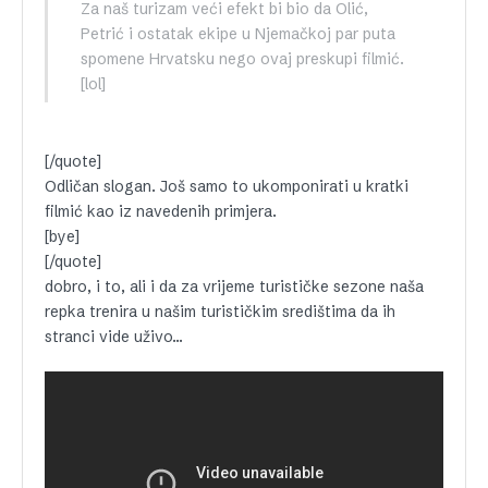
Za naš turizam veći efekt bi bio da Olić,
Petrić i ostatak ekipe u Njemačkoj par puta
spomene Hrvatsku nego ovaj preskupi filmić.
[lol]
[/quote]
Odličan slogan. Još samo to ukomponirati u kratki
filmić kao iz navedenih primjera.
[bye]
[/quote]
dobro, i to, ali i da za vrijeme turističke sezone naša
repka trenira u našim turističkim središtima da ih
stranci vide uživo…