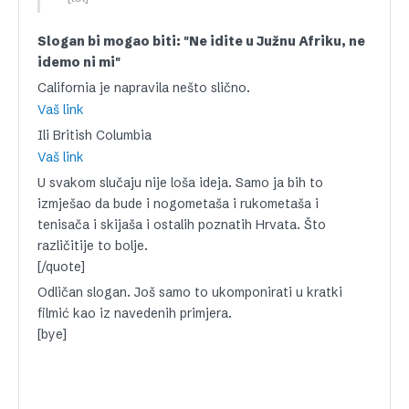
Slogan bi mogao biti: "Ne idite u Južnu Afriku, ne
idemo ni mi"
California je napravila nešto slično.
Vaš link
Ili British Columbia
Vaš link
U svakom slučaju nije loša ideja. Samo ja bih to
izmješao da bude i nogometaša i rukometaša i
tenisača i skijaša i ostalih poznatih Hrvata. Što
različitije to bolje.
[/quote]
Odličan slogan. Još samo to ukomponirati u kratki
filmić kao iz navedenih primjera.
[bye]