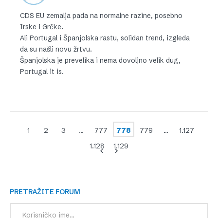
CDS EU zemalja pada na normalne razine, posebno
Irske i Grčke.
Ali Portugal i Španjolska rastu, solidan trend, izgleda
da su našli novu žrtvu.
Španjolska je prevelika i nema dovoljno velik dug,
Portugal it is.
1
2
3
…
777
778
779
…
1.127
1.128
1.129
PRETRAŽITE FORUM