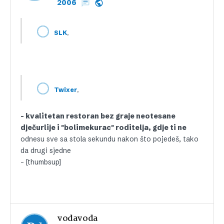
2006
,
SLK
,
Twixer
– kvalitetan restoran bez graje neotesane
dječurlije i "bolimekurac" roditelja, gdje ti ne
odnesu sve sa stola sekundu nakon što pojedeš, tako
da drugi sjedne
– [thumbsup]
vodavoda