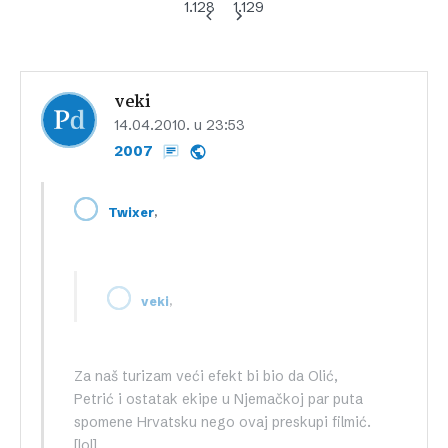
1.128
1.129
veki
14.04.2010. u 23:53
2007
,
Twixer
,
veki
Za naš turizam veći efekt bi bio da Olić,
Petrić i ostatak ekipe u Njemačkoj par puta
spomene Hrvatsku nego ovaj preskupi filmić.
[lol]