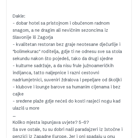
Dakle:
– dobar hotel sa pristojnom i obučenom radnom
snagom, a ne dragim ali nevičnim sezoncima iz
Slavonije ili Zagorja
– kvalitetan restoran bez graje neotesane dječurlije i
"bolimekurac" roditelja, gdje ti ne odnesu sve sa stola
sekundu nakon što pojedeš, tako da drugi sjedne
– kulturne sadržaje, a da nisu frule južnoameričkih
indijanca, tatto naljepnice i razni cestovni
nadriumjetnici, suveniri ždralova i pepeljare od školjki
– klubove i lounge barove sa humanim cijenama i bez
cajke
– sređene plaže gdje nećeš do kosti rasjeći nogu kad
ulaziš u more
…
Koliko mjesta ispunjava uvjete? 5-6?
Sa sve ostale, tu su dobri naši paradajzeri iz Istočne i
penzići iz Zapadne Europe. Jer i oni spadaju u onu