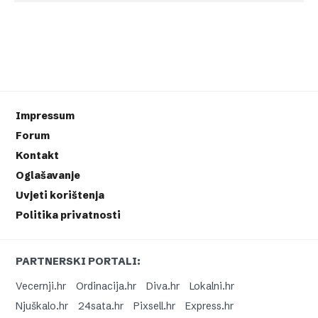
Impressum
Forum
Kontakt
Oglašavanje
Uvjeti korištenja
Politika privatnosti
PARTNERSKI PORTALI:
Vecernji.hr
Ordinacija.hr
Diva.hr
Lokalni.hr
Njuškalo.hr
24sata.hr
Pixsell.hr
Express.hr