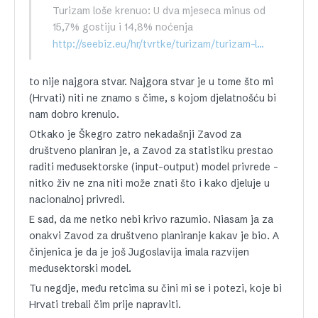
Turizam loše krenuo: U dva mjeseca minus od
15,7% gostiju i 14,8% noćenja
http://seebiz.eu/hr/tvrtke/turizam/turizam-lose-krenuo-u-dva-mjeseca-minus-od-15%2c7%25-gostiju-i-14%2c8%25-nocenja,74332.html
to nije najgora stvar. Najgora stvar je u tome što mi
(Hrvati) niti ne znamo s čime, s kojom djelatnošću bi
nam dobro krenulo.
Otkako je Škegro zatro nekadašnji Zavod za
društveno planiran je, a Zavod za statistiku prestao
raditi međusektorske (input-output) model privrede –
nitko živ ne zna niti može znati što i kako djeluje u
nacionalnoj privredi.
E sad, da me netko nebi krivo razumio. Niasam ja za
onakvi Zavod za društveno planiranje kakav je bio. A
činjenica je da je još Jugoslavija imala razvijen
međusektorski model.
Tu negdje, među retcima su čini mi se i potezi, koje bi
Hrvati trebali čim prije napraviti.