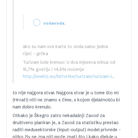
,
vodavoda
ako su nam sve karte to onda samo jedna
riječ – grčka
Turizam loše krenuo: U dva mjeseca minus od
15,7% gostiju i 14,8% noćenja
http://seebiz.eu/hr/tvrtke/turizam/turizam-lose-krenuo-u-dva-mjeseca-minus-od-15%2c7%25-gostiju-i-14%2c8%25-nocenja,74332.html
to nije najgora stvar. Najgora stvar je u tome što mi
(Hrvati) niti ne znamo s čime, s kojom djelatnošću bi
nam dobro krenulo.
Otkako je Škegro zatro nekadašnji Zavod za
društveno planiran je, a Zavod za statistiku prestao
raditi međusektorske (input-output) model privrede –
nitko živ ne zna niti može znati što i kako djeluje u