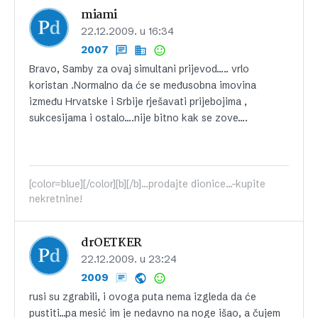
miami
22.12.2009. u 16:34
2007
Bravo, Samby za ovaj simultani prijevod….. vrlo
koristan .Normalno da će se međusobna imovina
između Hrvatske i Srbije rješavati prijebojima ,
sukcesijama i ostalo….nije bitno kak se zove….
[color=blue][/color][b][/b]...prodajte dionice...-kupite
nekretnine!
drOETKER
22.12.2009. u 23:24
2009
rusi su zgrabili, i ovoga puta nema izgleda da će
pustiti…pa mesić im je nedavno na noge išao, a čujem