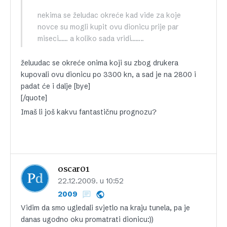
nekima se želudac okreće kad vide za koje
novce su mogli kupit ovu dionicu prije par
miseci…… a koliko sada vridi……..
želuudac se okreće onima koji su zbog drukera
kupovali ovu dionicu po 3300 kn, a sad je na 2800 i
padat će i dalje [bye]
[/quote]
Imaš li još kakvu fantastičnu prognozu?
oscar01
22.12.2009. u 10:52
2009
Vidim da smo ugledali svjetlo na kraju tunela, pa je
danas ugodno oku promatrati dionicu:))