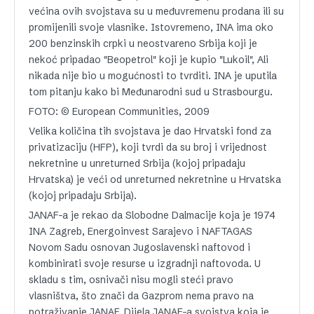
većina ovih svojstava su u međuvremenu prodana ili su
promijenili svoje vlasnike. Istovremeno, INA ima oko
200 benzinskih crpki u neostvareno Srbija koji je
nekoć pripadao "Beopetrol" koji je kupio "Lukoil", Ali
nikada nije bio u mogućnosti to tvrditi. INA je uputila
tom pitanju kako bi Međunarodni sud u Strasbourgu.
FOTO: © European Communities, 2009
Velika količina tih svojstava je dao Hrvatski fond za
privatizaciju (HFP), koji tvrdi da su broj i vrijednost
nekretnine u unreturned Srbija (kojoj pripadaju
Hrvatska) je veći od unreturned nekretnine u Hrvatska
(kojoj pripadaju Srbija).
JANAF-a je rekao da Slobodne Dalmacije koja je 1974
INA Zagreb, Energoinvest Sarajevo i NAFTAGAS
Novom Sadu osnovan Jugoslavenski naftovod i
kombinirati svoje resurse u izgradnji naftovoda. U
skladu s tim, osnivači nisu mogli steći pravo
vlasništva, što znači da Gazprom nema pravo na
potraživanje JANAF. Dijela JANAF-a svojstva koja je