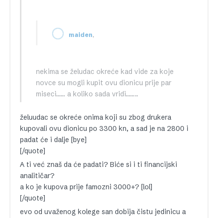
,
maiden
nekima se želudac okreće kad vide za koje
novce su mogli kupit ovu dionicu prije par
miseci…… a koliko sada vridi……..
želuudac se okreće onima koji su zbog drukera
kupovali ovu dionicu po 3300 kn, a sad je na 2800 i
padat će i dalje [bye]
[/quote]
A ti već znaš da će padati? Biće si i ti financijski
analitičar?
a ko je kupova prije famozni 3000+? [lol]
[/quote]
evo od uvaženog kolege san dobija čistu jedinicu a