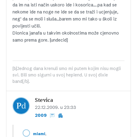
da im na isti način uskoro ide i kosorica….pa kad se
nekome ide na noge ne ide se da se traži i ucjenjuje,
neg’ da se moli i sluša…barem smo mi tako u školi iz
povijesti učili.
Dionica janafa u takvim okolnostima može cjenovno
samo prema gore. [undecid]
[b]Jednog dana krenuli smo mi putem kojim nisu mogli
svi. Bili smo sigurni u svoj hepiend. U svoj dixie
band[/b].
Stevica
22.12.2009. u 23:33
2009
,
miami