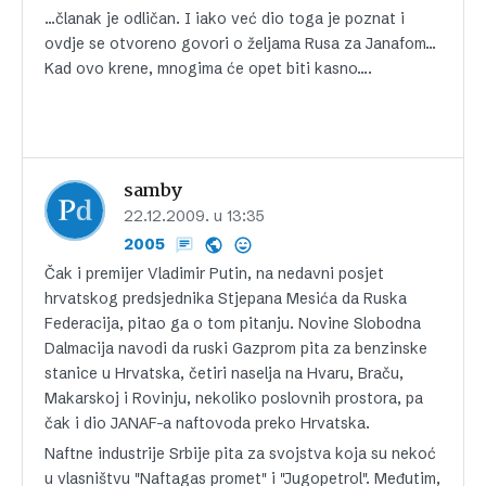
…članak je odličan. I iako već dio toga je poznat i
ovdje se otvoreno govori o željama Rusa za Janafom…
Kad ovo krene, mnogima će opet biti kasno….
samby
22.12.2009. u 13:35
2005
Čak i premijer Vladimir Putin, na nedavni posjet
hrvatskog predsjednika Stjepana Mesića da Ruska
Federacija, pitao ga o tom pitanju. Novine Slobodna
Dalmacija navodi da ruski Gazprom pita za benzinske
stanice u Hrvatska, četiri naselja na Hvaru, Braču,
Makarskoj i Rovinju, nekoliko poslovnih prostora, pa
čak i dio JANAF-a naftovoda preko Hrvatska.
Naftne industrije Srbije pita za svojstva koja su nekoć
u vlasništvu "Naftagas promet" i "Jugopetrol". Međutim,