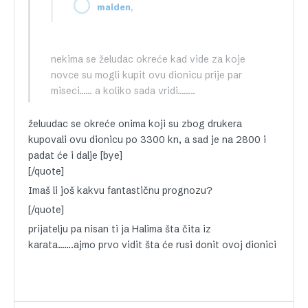
,
maiden
nekima se želudac okreće kad vide za koje
novce su mogli kupit ovu dionicu prije par
miseci…… a koliko sada vridi……..
želuudac se okreće onima koji su zbog drukera
kupovali ovu dionicu po 3300 kn, a sad je na 2800 i
padat će i dalje [bye]
[/quote]
Imaš li još kakvu fantastičnu prognozu?
[/quote]
prijatelju pa nisan ti ja Halima šta čita iz
karata…….ajmo prvo vidit šta će rusi donit ovoj dionici