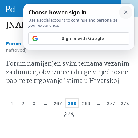
JNAF (Jadranski naftovod)
›
›
Forum
Tržište kapitala Hrvatska
JNAF (Jadranski
naftovod)
Forum namijenjen svim temama vezanim
za dionice, obveznice i druge vrijednosne
papire te trgovanje istima u Hrvatskoj.
1
2
3
…
267
268
269
…
377
378
379