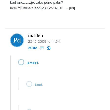
kad ono……….jel tako puno pala ?
bem mu miša a sad još i ovi Rusi…….. [lol]
maiden
22.12.2009. u 14:54
2008
,
james1
,
tang