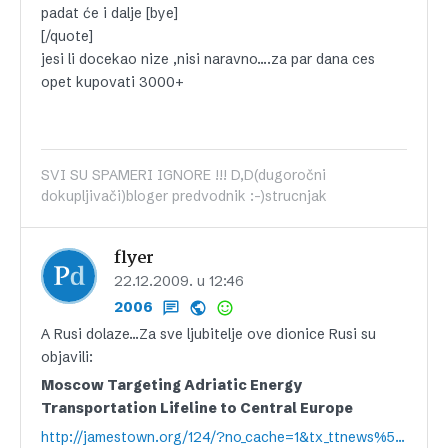
padat će i dalje [bye]
[/quote]
jesi li docekao nize ,nisi naravno….za par dana ces
opet kupovati 3000+
SVI SU SPAMERI IGNORE !!! D,D(dugoročni
dokupljivači)bloger predvodnik :-)strucnjak
flyer
22.12.2009. u 12:46
2006
A Rusi dolaze…Za sve ljubitelje ove dionice Rusi su
objavili:
Moscow Targeting Adriatic Energy
Transportation Lifeline to Central Europe
http://jamestown.org/124/?no_cache=1&tx_ttnews%5Btt_news%5D=35857&tx_ttnews%5BbackPid%5D=228&cHash=86f84c12e5