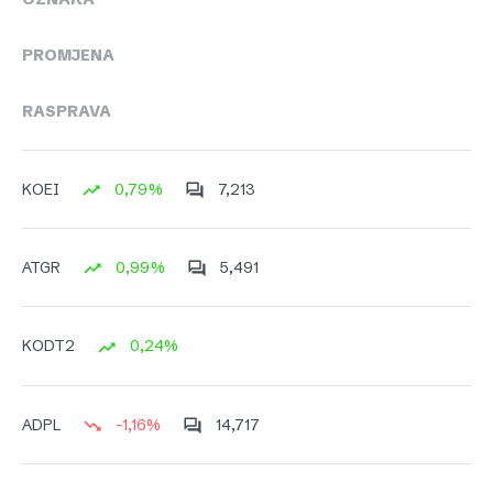
PROMJENA
RASPRAVA
0,79%
7,213
KOEI
0,99%
5,491
ATGR
0,24%
KODT2
-1,16%
14,717
ADPL