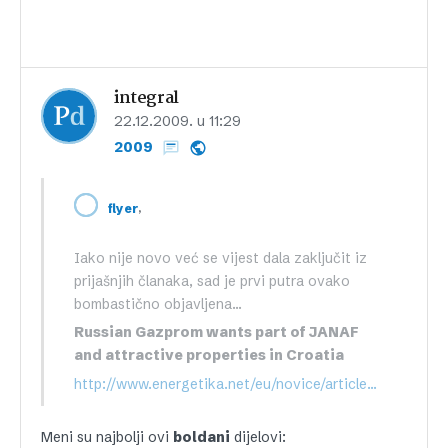
integral
22.12.2009. u 11:29
2009
,
flyer
Iako nije novo već se vijest dala zaključit iz
prijašnjih članaka, sad je prvi putra ovako
bombastično objavljena…
Russian Gazprom wants part of JANAF
and attractive properties in Croatia
http://www.energetika.net/eu/novice/articles/russian-gazprom-wants-part-of-janaf-and-attractive-propertie
Meni su najbolji ovi
boldani
dijelovi: