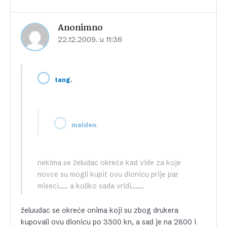
Anonimno
22.12.2009. u 11:36
,
tang
,
maiden
nekima se želudac okreće kad vide za koje
novce su mogli kupit ovu dionicu prije par
miseci…… a koliko sada vridi……..
želuudac se okreće onima koji su zbog drukera
kupovali ovu dionicu po 3300 kn, a sad je na 2800 i