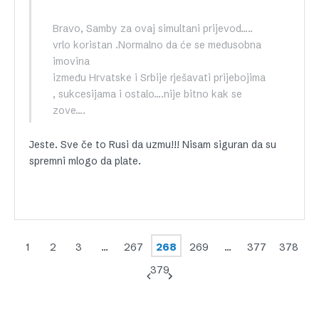
Bravo, Samby za ovaj simultani prijevod…..
vrlo koristan .Normalno da će se međusobna
imovina
između Hrvatske i Srbije rješavati prijebojima
, sukcesijama i ostalo….nije bitno kak se
zove….
Jeste. Sve če to Rusi da uzmu!!! Nisam siguran da su
spremni mlogo da plate.
1
2
3
…
267
268
269
…
377
378
379