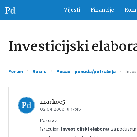
Vijesti
Financije
Komp
Investicijski elabor
›
›
›
Forum
Razno
Posao – ponuda/potražnja
Invest
markoc5
02.04.2008. u 17:43
Pozdrav,
izrađujem
investicijski elaborat
za poduzetnik