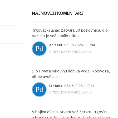
NAJNOVIJI KOMENTARI
Trgovački lanac zatvara 50 poslovnica, dio
radnika je već dobilo otkaz
anlaser
,
06.08.2026. u 07:14
U TEMI: KOMENTARI ČLANAKA
Dio Hrvata mirovinu dobiva već 5. kolovoza,
bit će uvećana
lantana
,
03.08.2026. u 17:21
U TEMI: KOMENTARI ČLANAKA
‘Ubojica cijena’ otvara već četvrtu trgovinu
u Hrvatskoj, kupcima donosi širok asortiman