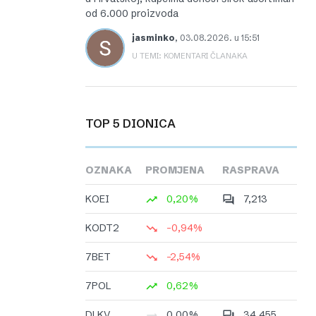
od 6.000 proizvoda
jasminko
,
03.08.2026. u 15:51
U TEMI: KOMENTARI ČLANAKA
TOP 5 DIONICA
OZNAKA
PROMJENA
RASPRAVA
KOEI
0,20%
7,213
KODT2
-0,94%
7BET
-2,54%
7POL
0,62%
DLKV
0,00%
34,455