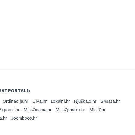
KI PORTALI:
Ordinacija.hr
Diva.hr
Lokalni.hr
Njuškalo.hr
24sata.hr
Express.hr
Miss7mama.hr
Miss7gastro.hr
Miss7.hr
a.hr
Joomboos.hr