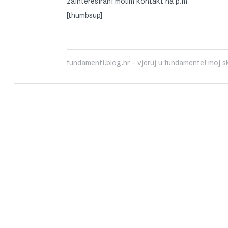
zainteresirani molim kontakt na p.m
[thumbsup]
fundamenti.blog.hr - vjeruj u fundamente! moj 