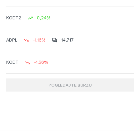
0,24%
KODT2
-1,16%
14,717
ADPL
-1,56%
KODT
POGLEDAJTE BURZU