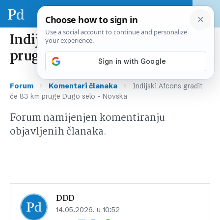
Indijski Afcons gradit će 83 km
pruge Dugo selo – Novska
›
›
Forum
Komentari članaka
Indijski Afcons gradit
će 83 km pruge Dugo selo – Novska
Forum namijenjen komentiranju
objavljenih članaka.
DDD
14.05.2026. u 10:52