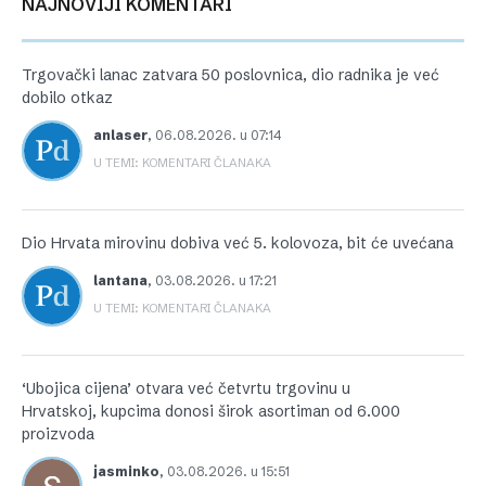
NAJNOVIJI KOMENTARI
Trgovački lanac zatvara 50 poslovnica, dio radnika je već
dobilo otkaz
anlaser
,
06.08.2026. u 07:14
U TEMI: KOMENTARI ČLANAKA
Dio Hrvata mirovinu dobiva već 5. kolovoza, bit će uvećana
lantana
,
03.08.2026. u 17:21
U TEMI: KOMENTARI ČLANAKA
‘Ubojica cijena’ otvara već četvrtu trgovinu u
Hrvatskoj, kupcima donosi širok asortiman od 6.000
proizvoda
jasminko
,
03.08.2026. u 15:51