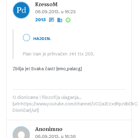
KressoM
06.09.2013. u 16:23
2013
,
HAJDIN
Plan Vam je prihvačen .Hrt ttx 203.
Zbilja je! Svaka čast! [emo_palacg]
O dionicama i filozofija ulaganja...
[url=https://www.youtube.com/channel/UCQaIEzxdRpzdbDkC
Dioničar[/url]
Anonimno
06.09.2013. u 16:36