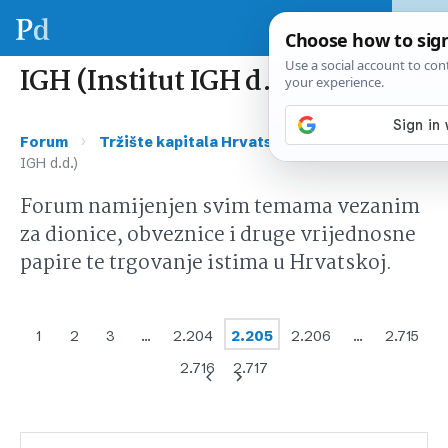
IGH (Institut IGH d.d.)
›
›
Forum
Tržište kapitala Hrvatska
IGH (Institut
IGH d.d.)
Forum namijenjen svim temama vezanim
za dionice, obveznice i druge vrijednosne
papire te trgovanje istima u Hrvatskoj.
1
2
3
…
2.204
2.205
2.206
…
2.715
2.716
2.717