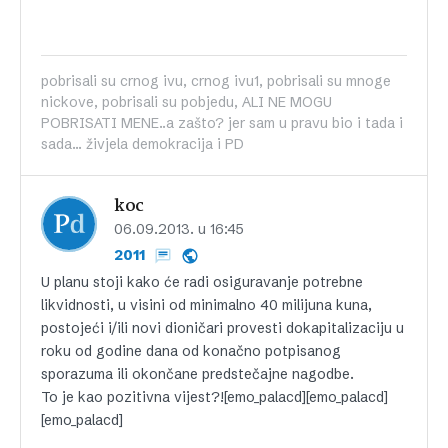
pobrisali su crnog ivu, crnog ivu1, pobrisali su mnoge
nickove, pobrisali su pobjedu, ALI NE MOGU
POBRISATI MENE..a zašto? jer sam u pravu bio i tada i
sada... živjela demokracija i PD
koc
06.09.2013. u 16:45
2011
U planu stoji kako će radi osiguravanje potrebne
likvidnosti, u visini od minimalno 40 milijuna kuna,
postojeći i/ili novi dioničari provesti dokapitalizaciju u
roku od godine dana od konačno potpisanog
sporazuma ili okončane predstečajne nagodbe.
To je kao pozitivna vijest?![emo_palacd][emo_palacd]
[emo_palacd]