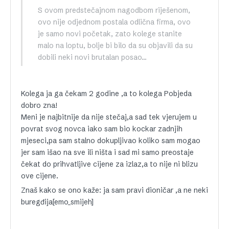
S ovom predstečajnom nagodbom riješenom,
ovo nije odjednom postala odlična firma, ovo
je samo novi početak, zato kolege stanite
malo na loptu, bolje bi bilo da su objavili da su
dobili neki novi brutalan posao…
Kolega ja ga čekam 2 godine ,a to kolega Pobjeda
dobro zna!
Meni je najbitnije da nije stečaj,a sad tek vjerujem u
povrat svog novca iako sam bio kockar zadnjih
mjeseci,pa sam stalno dokupljivao koliko sam mogao
jer sam išao na sve ili ništa i sad mi samo preostaje
čekat do prihvatljive cijene za izlaz,a to nije ni blizu
ove cijene.
Znaš kako se ono kaže: ja sam pravi dioničar ,a ne neki
buregđija[emo_smijeh]