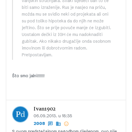
vanjskih stručnjaka. Svaki sljedeći dan to će
biti samo izraženije. Rus je nasjeo na priču,
možda mu se svidio neki od projekata ali oni
su pod toliko hipoteka da do njih ne može
jeftino. Što se prije povuče manje će izgubiti.
Uostalom dečki iz IGH će mu nadoknaditi
gubitak. Ako nikako drugačije onda osobnom
imovinom ili dobrotvornim radom.
Pretpostavljam.
Što smo jalni!!!!!!
Ivan1902
06.09.2013. u 18:35
2008
S ovom predstečajnom nagodbom riješenom, ovo nije