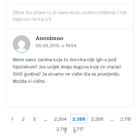
[i]Sve što pišem to je samo moje osobno mišljenje i nije
nagovor na k/p.[/i]
Anonimno
06.09.2013. u 19:54
Mene samo zanima koja to imovina nije igh-u pod
hipotekom? Jos uvijek imaju dugova koje će vraćati
1000 godina? Ja stvarno ne vidim šta se promjenilo.
Možda vi vidite.
1
2
3
…
2.204
2.205
2.206
…
2.715
2.716
2.717