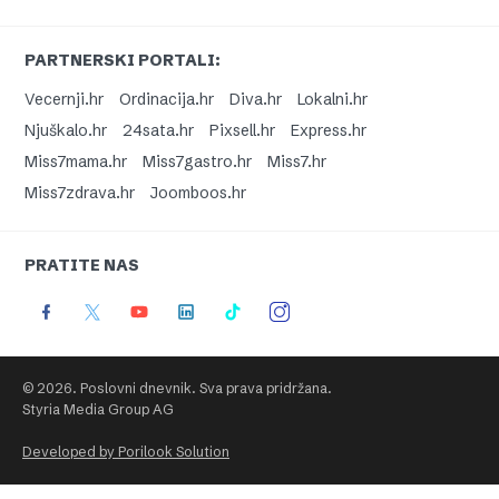
PARTNERSKI PORTALI:
Vecernji.hr
Ordinacija.hr
Diva.hr
Lokalni.hr
Njuškalo.hr
24sata.hr
Pixsell.hr
Express.hr
Miss7mama.hr
Miss7gastro.hr
Miss7.hr
Miss7zdrava.hr
Joomboos.hr
PRATITE NAS
© 2026. Poslovni dnevnik. Sva prava pridržana.
Styria Media Group AG
Developed by Porilook Solution