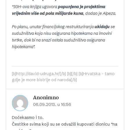
“IGH-ova knjiga ugovora
popunjena je projektima
vrijednim više od pola milijarde kuna
, dodao je Alpeza.
Po planu, unutar financijskog restrukturiranja
ukidaju
se
sudužništva koja nisu osigurana hipotekama na imovini
tvrtke, dok bi na snazi ostala sudužništva osigurana
hipotekama”.
[b]http://david-udruga.hr/[/b] [b][/b] [b]Hrvatska - tamo
gdje je more bistrije od naroda[/b]
Anonimno
06.09.2013. u 16:56
Dočekasmo i to.
Čestitke svima koji su se odvažili kupovati dionicu “na