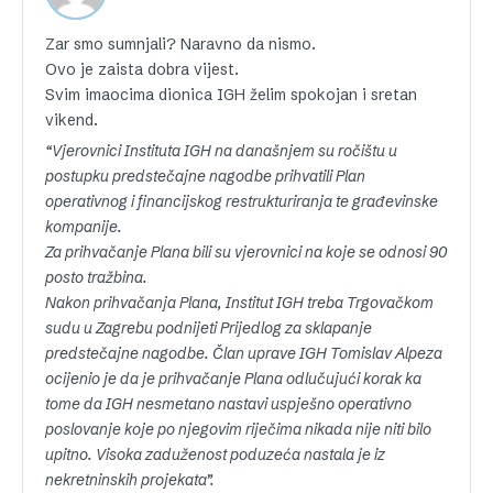
Zar smo sumnjali? Naravno da nismo.
Ovo je zaista dobra vijest.
Svim imaocima dionica IGH želim spokojan i sretan
vikend.
“Vjerovnici Instituta IGH na današnjem su ročištu u
postupku predstečajne nagodbe prihvatili Plan
operativnog i financijskog restrukturiranja te građevinske
kompanije.
Za prihvačanje Plana bili su vjerovnici na koje se odnosi 90
posto tražbina.
Nakon prihvačanja Plana, Institut IGH treba Trgovačkom
sudu u Zagrebu podnijeti Prijedlog za sklapanje
predstečajne nagodbe. Član uprave IGH Tomislav Alpeza
ocijenio je da je prihvačanje Plana odlučujući korak ka
tome da IGH nesmetano nastavi uspješno operativno
poslovanje koje po njegovim riječima nikada nije niti bilo
upitno. Visoka zaduženost poduzeća nastala je iz
nekretninskih projekata”.