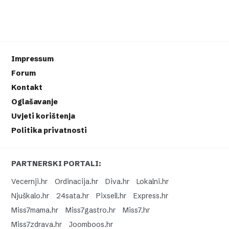
Impressum
Forum
Kontakt
Oglašavanje
Uvjeti korištenja
Politika privatnosti
PARTNERSKI PORTALI:
Vecernji.hr
Ordinacija.hr
Diva.hr
Lokalni.hr
Njuškalo.hr
24sata.hr
Pixsell.hr
Express.hr
Miss7mama.hr
Miss7gastro.hr
Miss7.hr
Miss7zdrava.hr
Joomboos.hr