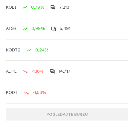
0,79%
7,213
KOEI
0,99%
5,491
ATGR
0,24%
KODT2
-1,16%
14,717
ADPL
-1,56%
KODT
POGLEDAJTE BURZU