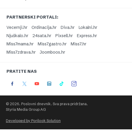
PARTNERSKI PORTALI:
Vecernji.hr
Ordinacija.hr
Diva.hr
Lokalni.hr
Njuškalo.hr
24sata.hr
Pixsell.hr
Express.hr
Miss7mama.hr
Miss7gastro.hr
Miss7.hr
Miss7zdrava.hr
Joomboos.hr
PRATITE NAS
© 2026. Poslovni dnevnik. Sva prava pridržana.
Styria Media Group AG
Developed by Porilook Solution