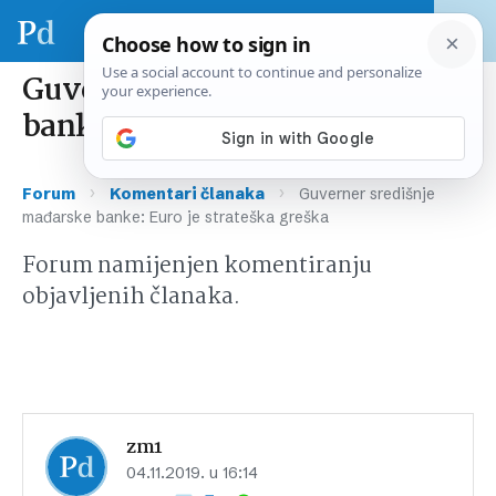
Guverner središnje mađarske
banke: Euro je strateška greška
›
›
Forum
Komentari članaka
Guverner središnje
mađarske banke: Euro je strateška greška
Forum namijenjen komentiranju
objavljenih članaka.
zm1
04.11.2019. u 16:14