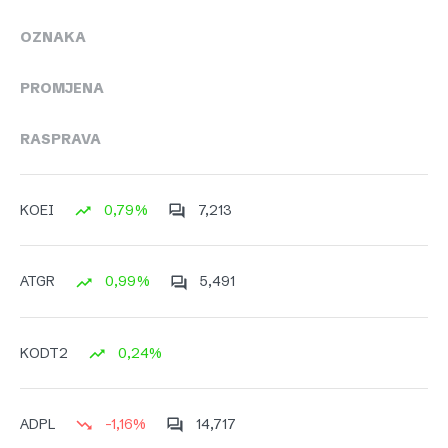
OZNAKA
PROMJENA
RASPRAVA
0,79%
7,213
KOEI
0,99%
5,491
ATGR
0,24%
KODT2
-1,16%
14,717
ADPL