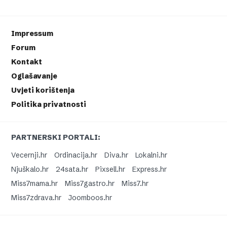
Impressum
Forum
Kontakt
Oglašavanje
Uvjeti korištenja
Politika privatnosti
PARTNERSKI PORTALI:
Vecernji.hr
Ordinacija.hr
Diva.hr
Lokalni.hr
Njuškalo.hr
24sata.hr
Pixsell.hr
Express.hr
Miss7mama.hr
Miss7gastro.hr
Miss7.hr
Miss7zdrava.hr
Joomboos.hr