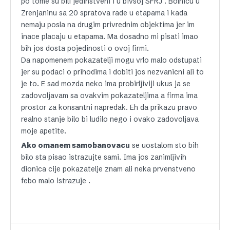
po tome su bili jedinstveni i u bivsoj SFRJ . Bolnicu u
Zrenjaninu sa 20 spratova rade u etapama i kada
nemaju posla na drugim privrednim objektima jer im
inace placaju u etapama. Ma dosadno mi pisati imao
bih jos dosta pojedinosti o ovoj firmi.
Da napomenem pokazatelji mogu vrlo malo odstupati
jer su podaci o prihodima i dobiti jos nezvanicni ali to
je to. E sad mozda neko ima probirljiviji ukus ja se
zadovoljavam sa ovakvim pokazateljima a firma ima
prostor za konsantni napredak. Eh da prikazu pravo
realno stanje bilo bi ludilo nego i ovako zadovoljava
moje apetite.
Ako omanem samobanovacu
se uostalom sto bih
bilo sta pisao istrazujte sami. Ima jos zanimljivih
dionica cije pokazatelje znam ali neka prvenstveno
febo malo istrazuje .