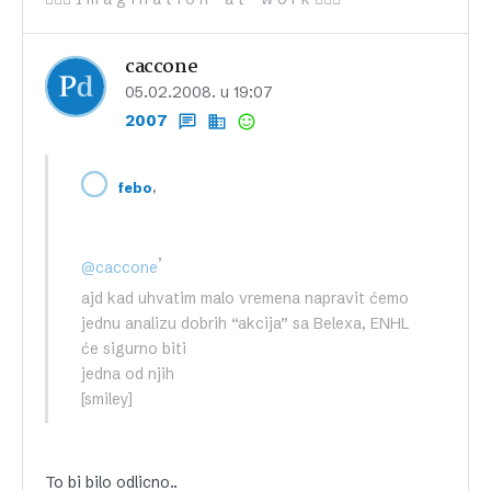
caccone
05.02.2008. u 19:07
2007
,
febo
,
@caccone
ajd kad uhvatim malo vremena napravit ćemo
jednu analizu dobrih “akcija” sa Belexa, ENHL
će sigurno biti
jedna od njih
[smiley]
To bi bilo odlicno..