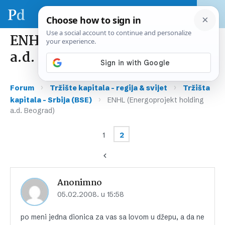
ENHL (Energoprojekt holding
a.d. Beograd)
›
›
Forum
Tržište kapitala – regija & svijet
Tržišta
›
kapitala – Srbija (BSE)
ENHL (Energoprojekt holding
a.d. Beograd)
1
2
Anonimno
05.02.2008. u 15:58
po meni jedna dionica za vas sa lovom u džepu, a da ne