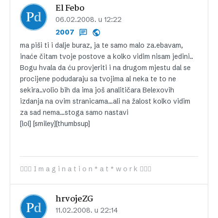
El Febo
06.02.2008. u 12:22
2007
ma piši ti i dalje buraz, ja te samo malo za.ebavam,
inaće čitam tvoje postove a kolko vidim nisam jedini..
Bogu hvala da ću provjeriti i na drugom mjestu dal se
procijene podudaraju sa tvojima al neka te to ne
sekira..volio bih da ima još analitičara Belexovih
izdanja na ovim stranicama…ali na žalost kolko vidim
za sad nema…stoga samo nastavi
[lol] [smiley][thumbsup]
 I m a g i n a t i o n * a t * w o r k 
hrvojeZG
11.02.2008. u 22:14