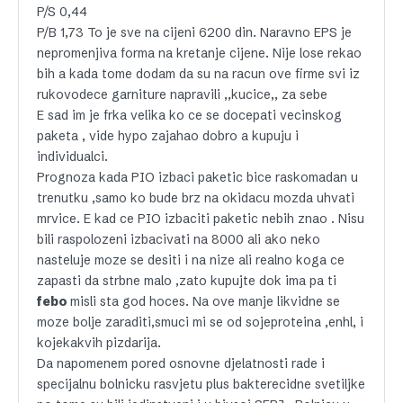
P/S 0,44
P/B 1,73 To je sve na cijeni 6200 din. Naravno EPS je
nepromenjiva forma na kretanje cijene. Nije lose rekao
bih a kada tome dodam da su na racun ove firme svi iz
rukovodece garniture napravili ,,kucice,, za sebe
E sad im je frka velika ko ce se docepati vecinskog
paketa , vide hypo zajahao dobro a kupuju i
individualci.
Prognoza kada PIO izbaci paketic bice raskomadan u
trenutku ,samo ko bude brz na okidacu mozda uhvati
mrvice. E kad ce PIO izbaciti paketic nebih znao . Nisu
bili raspolozeni izbacivati na 8000 ali ako neko
nasteluje moze se desiti i na nize ali realno koga ce
zapasti da strbne malo ,zato kupujte dok ima pa ti
febo
misli sta god hoces. Na ove manje likvidne se
moze bolje zaraditi,smuci mi se od sojeproteina ,enhl, i
kojekakvih pizdarija.
Da napomenem pored osnovne djelatnosti rade i
specijalnu bolnicku rasvjetu plus bakterecidne svetiljke