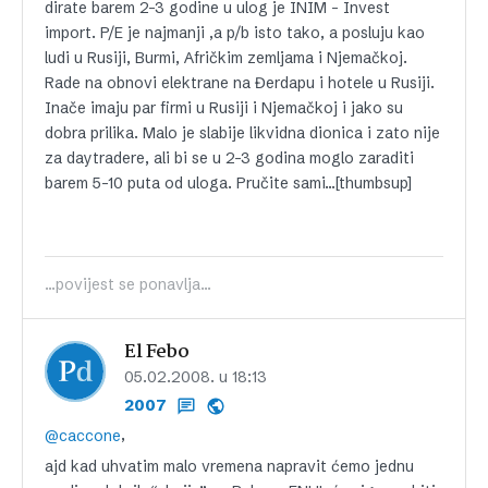
dirate barem 2-3 godine u ulog je INIM – Invest
import. P/E je najmanji ,a p/b isto tako, a posluju kao
ludi u Rusiji, Burmi, Afričkim zemljama i Njemačkoj.
Rade na obnovi elektrane na Đerdapu i hotele u Rusiji.
Inače imaju par firmi u Rusiji i Njemačkoj i jako su
dobra prilika. Malo je slabije likvidna dionica i zato nije
za daytradere, ali bi se u 2-3 godina moglo zaraditi
barem 5-10 puta od uloga. Pručite sami…[thumbsup]
...povijest se ponavlja...
El Febo
05.02.2008. u 18:13
2007
,
@caccone
ajd kad uhvatim malo vremena napravit ćemo jednu