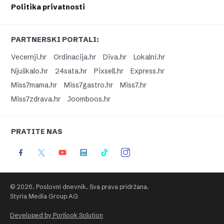
Politika privatnosti
PARTNERSKI PORTALI:
Vecernji.hr
Ordinacija.hr
Diva.hr
Lokalni.hr
Njuškalo.hr
24sata.hr
Pixsell.hr
Express.hr
Miss7mama.hr
Miss7gastro.hr
Miss7.hr
Miss7zdrava.hr
Joomboos.hr
PRATITE NAS
© 2026. Poslovni dnevnik. Sva prava pridržana.
Styria Media Group AG
Developed by Porilook Solution