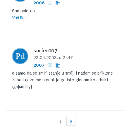
2008
Sad naleteh
Vaš link
surfer007
23.04.2008. u 21:47
2007
e samo da se smiri stanje u srbiji i nadam se priklone
zapadu,evo me u enhl..ja ga isto gledam ko srbski
igh[smiley]
1
2