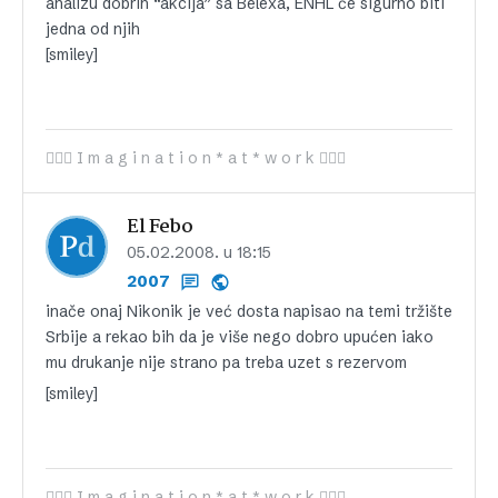
analizu dobrih “akcija” sa Belexa, ENHL će sigurno biti
jedna od njih
[smiley]
 I m a g i n a t i o n * a t * w o r k 
El Febo
05.02.2008. u 18:15
2007
inače onaj Nikonik je već dosta napisao na temi tržište
Srbije a rekao bih da je više nego dobro upućen iako
mu drukanje nije strano pa treba uzet s rezervom
[smiley]
 I m a g i n a t i o n * a t * w o r k 