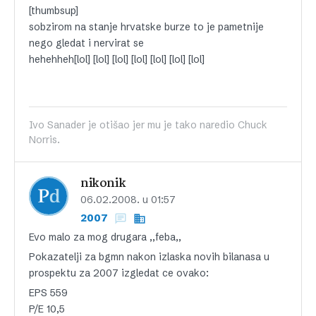
[thumbsup]
sobzirom na stanje hrvatske burze to je pametnije
nego gledat i nervirat se
hehehheh[lol] [lol] [lol] [lol] [lol] [lol] [lol]
Ivo Sanader je otišao jer mu je tako naredio Chuck
Norris.
nikonik
06.02.2008. u 01:57
2007
Evo malo za mog drugara ,,feba,,
Pokazatelji za bgmn nakon izlaska novih bilanasa u
prospektu za 2007 izgledat ce ovako:
EPS 559
P/E 10,5