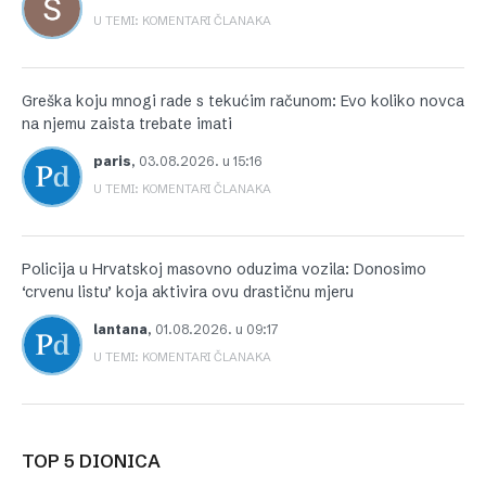
U TEMI: KOMENTARI ČLANAKA
Greška koju mnogi rade s tekućim računom: Evo koliko novca
na njemu zaista trebate imati
paris
,
03.08.2026. u 15:16
U TEMI: KOMENTARI ČLANAKA
Policija u Hrvatskoj masovno oduzima vozila: Donosimo
‘crvenu listu’ koja aktivira ovu drastičnu mjeru
lantana
,
01.08.2026. u 09:17
U TEMI: KOMENTARI ČLANAKA
TOP 5 DIONICA